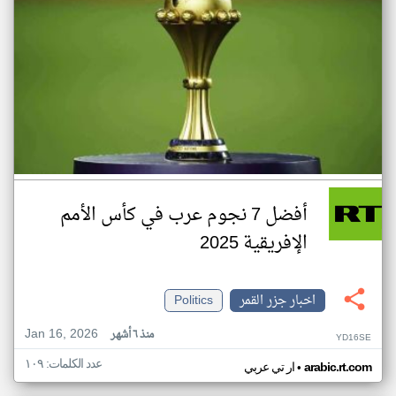
أفضل 7 نجوم عرب في كأس الأمم
الإفريقية 2025
اخبار جزر القمر
Politics
Jan 16, 2026
منذ ٦ أشهر
YD16SE
عدد الكلمات: ١٠٩
•
arabic.rt.com
ار تي عربي