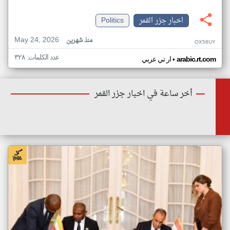
اخبار جزر القمر
Politics
May 24, 2026
منذ شهرين
OX58UY
عدد الكلمات: ٣٢٨
•
arabic.rt.com
ار تي عربي
أخر ساعة في اخبار جزر القمر