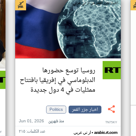
اخبار جزر القمر من ار تي عربي
اخ
روسيا توسع حضورها
الدبلوماسي في إفريقيا بافتتاح
ممثليات في 4 دول جديدة
اخبار جزر القمر
Politics
Jun 01, 2026
منذ شهرين
TN75KY
عدد الكلمات: ٢١٥
•
Y
arabic.rt.com
ار تي عربي