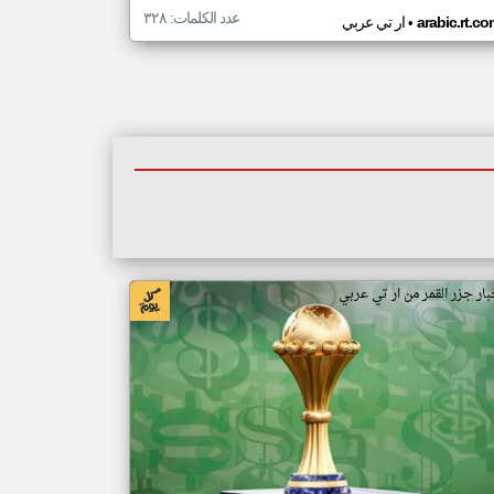
عدد الكلمات: ٣٢٨
•
arabic.rt.c
ار تي عربي
بار جزر القمر من ار تي عربي