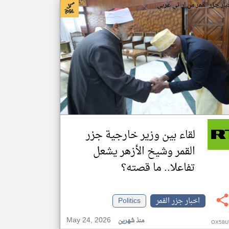
بار جزر القمر من ار تي عربي
لقاء بين وزير خارجية جزر
القمر وشيخ الأزهر يشعل
تفاعلا.. ما قصته؟
اخبار جزر القمر
Politics
May 24, 2026
منذ شهرين
OX58U