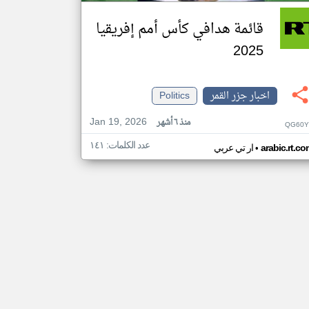
قائمة هدافي كأس أمم إفريقيا
2025
اخبار جزر القمر
Politics
Jan 19, 2026
منذ ٦ أشهر
QG60Y
عدد الكلمات: ١٤١
•
arabic.rt.c
ار تي عربي