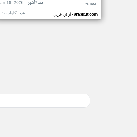
Jan 16, 2026
منذ ٦ أشهر
YD16SE
عدد الكلمات: ١٠٩
•
arabic.rt.com
ار تي عربي