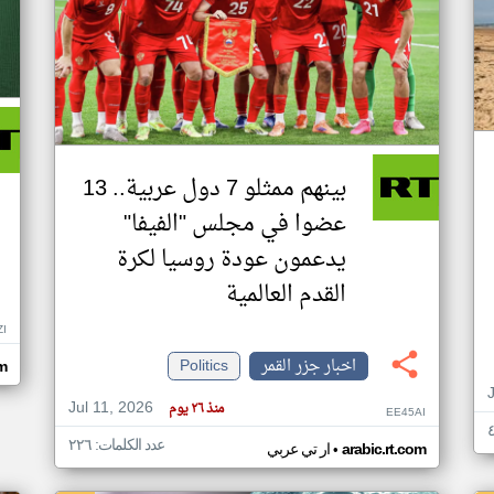
بينهم ممثلو 7 دول عربية.. 13
عضوا في مجلس "الفيفا"
يدعمون عودة روسيا لكرة
القدم العالمية
ZI
اخبار جزر القمر
Politics
om
Jul 11, 2026
منذ ٢٦ يوم
EE45AI
عدد الكلمات: ٢٢٦
•
arabic.rt.com
ار تي عربي