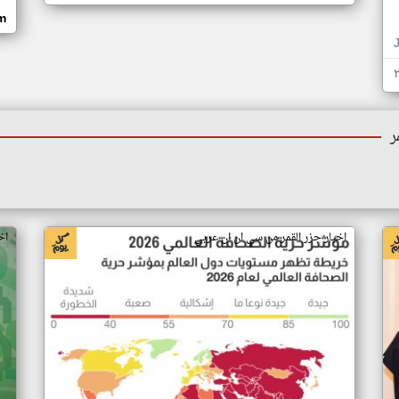
om
ر
اخبار جزر القمر من سي ان ان عربي
اخ