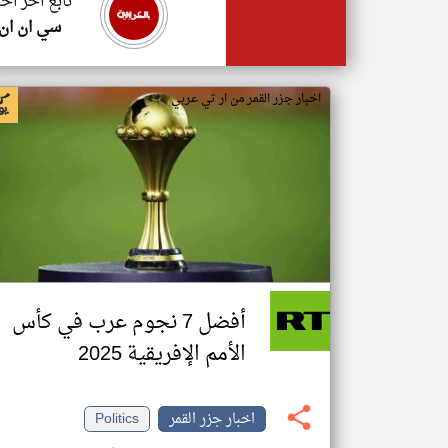
تابع اخر اخب
سي ان ان
اخبار جزر القمر من ار تي عربي
أفضل 7 نجوم عرب في كأس
الأمم الإفريقية 2025
اخبار جزر القمر
Politics