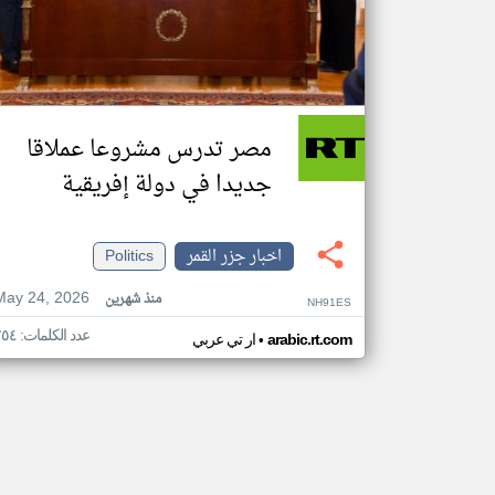
مصر تدرس مشروعا عملاقا
جديدا في دولة إفريقية
اخبار جزر القمر
Politics
May 24, 2026
منذ شهرين
NH91ES
عدد الكلمات: ٢٥٤
•
arabic.rt.com
ار تي عربي