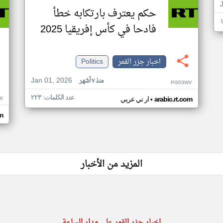
حكم يعترف بارتكابه خطأ
فادحا في كأس إفريقيا 2025
اخبار جزر القمر
Politics
Jan 01, 2026
منذ ٧ أشهر
PG03WV
عدد الكلمات: ٢٢٣
•
X
arabic.rt.com
ار تي عربي
om
المزيد من الأخبار
اخبار جزر القمر على مدار الساعة