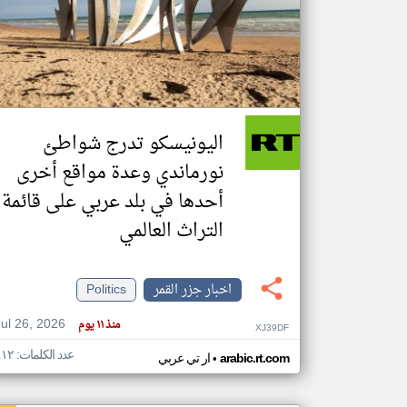
تعبر
المقالات
الموجوده
هنا عن
وجهة
اليونيسكو تدرج شواطئ
نظر
كاتبيها.
نورماندي وعدة مواقع أخرى
أحدها في بلد عربي على قائمة
التراث العالمي
اخبار جزر القمر
Politics
Jul 26, 2026
منذ ١١ يوم
XJ39DF
عدد الكلمات: ٤١٢
•
arabic.rt.com
ار تي عربي