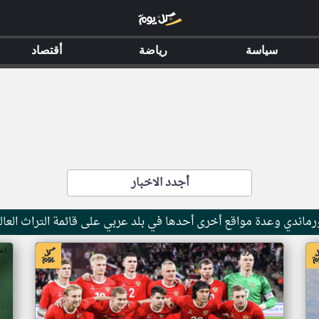
سياسة
رياضة
أقتصاد
أجدد الاخبار
ماندي وعدة مواقع أخرى أحدها في بلد عربي على قائمة التراث العال
اخبار جزر القمر من ار تي عربي
اخ