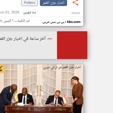
اخبار جزر القمر
Politics
Jun 01, 2026
منذ شهرين
PF63IT
عدد الكلمات: ٦ الصور: ٢٥
•
bbc.com
بي بي سي عربي
أخر ساعة في اخبار جزر القم
اخبار جزر القمر من ار تي عربي