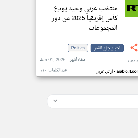
منتخب عربي وحيد يودع
كأس إفريقيا 2025 من دور
المجموعات
اخبار جزر القمر
Politics
Jan 01, 2026
منذ ٧ أشهر
YU55D
عدد الكلمات: ١١٠
•
arabic.rt.c
ار تي عربي