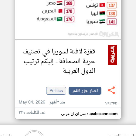
قفزة لافتة لسوريا في تصنيف
حرية الصحافة.. إليكم ترتيب
الدول العربية
اخبار جزر القمر
Politics
May 04, 2026
منذ ٣ أشهر
VF17PD
عدد الكلمات: ٢٣١
•
arabic.cnn.com
سي ان ان عربي