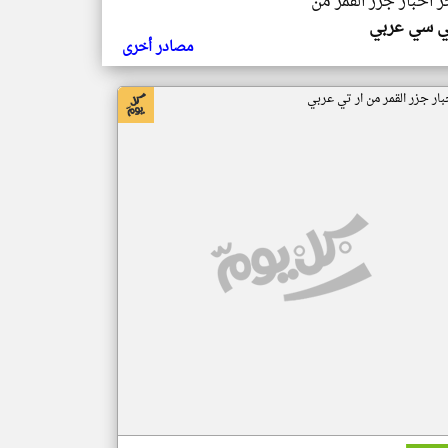
ر اخبار جزر القمر من
ي سي عربي
مصادر أخرى
بار جزر القمر من ار تي عربي