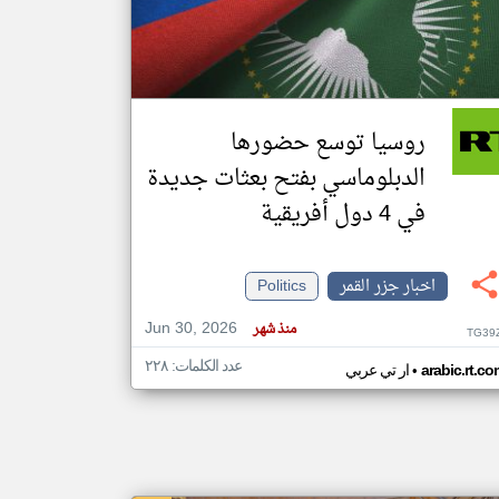
klyoum.com
تغيير الدولة
مصادر الأخبار من جزر القمر
روسيا توسع حضورها
اخبار جزر القمر على مدار الساعة
الدبلوماسي بفتح بعثات جديدة
أهم اخبار جزر القمر العاجلة والمباشرة
في 4 دول أفريقية
اخبار جزر القمر
Politics
Jun 30, 2026
منذ شهر
TG39
عدد الكلمات: ٢٢٨
•
arabic.rt.c
ار تي عربي