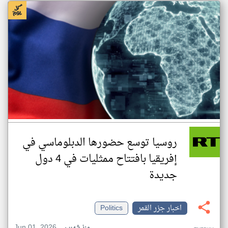
روسيا توسع حضورها الدبلوماسي في
إفريقيا بافتتاح ممثليات في 4 دول
جديدة
اخبار جزر القمر
Politics
Jun 01, 2026