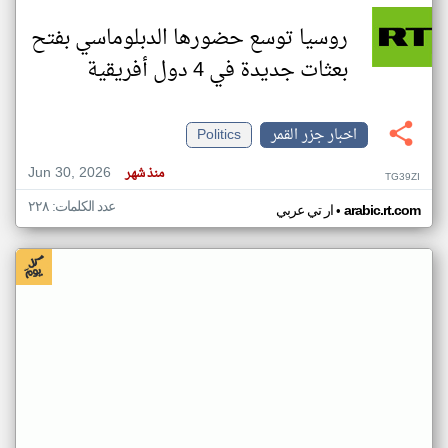
روسيا توسع حضورها الدبلوماسي بفتح
بعثات جديدة في 4 دول أفريقية
اخبار جزر القمر
Politics
Jun 30, 2026
منذ شهر
TG39ZI
عدد الكلمات: ٢٢٨
•
arabic.rt.com
ار تي عربي