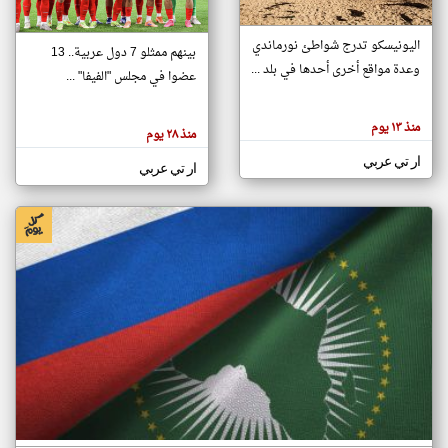
اليونيسكو تدرج شواطئ نورماندي
بينهم ممثلو 7 دول عربية.. 13
klyoum.com
وعدة مواقع أخرى أحدها في بلد ...
تغيير الدولة
عضوا في مجلس "الفيفا" ...
تعبر
مصادر الأخبار من جزر القمر
المقالات
الموجوده
اخبار جزر القمر على مدار الساعة
منذ ١٣ يوم
هنا عن
منذ ٢٨ يوم
وجهة
نظر
أهم اخبار جزر القمر العاجلة والمباشرة
ار تي عربي
كاتبيها.
ار تي عربي