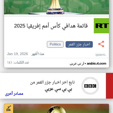
قائمة هدافي كأس أمم إفريقيا 2025
اخبار جزر القمر
Politics
Jan 19, 2026
منذ ٦ أشهر
QG60YL
عدد الكلمات: ١٤١
•
arabic.rt.com
ار تي عربي
تابع اخر اخبار جزر القمر من
بي بي سي عربي
مصادر أخرى