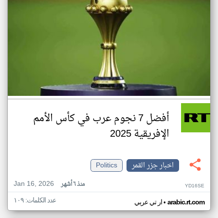
أفضل 7 نجوم عرب في كأس الأمم
الإفريقية 2025
اخبار جزر القمر
Politics
Jan 16, 2026
منذ ٦ أشهر
YD16SE
عدد الكلمات: ١٠٩
•
arabic.rt.com
ار تي عربي