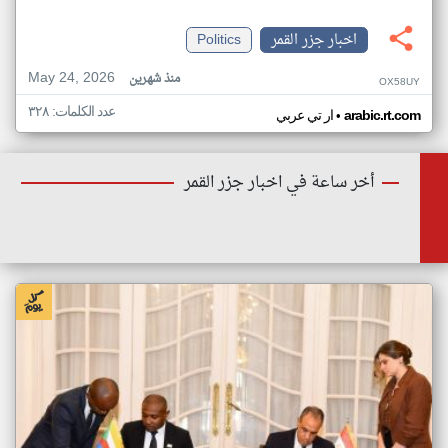
اخبار جزر القمر
Politics
May 24, 2026
منذ شهرين
OX58UY
عدد الكلمات: ٣٢٨
•
arabic.rt.com
ار تي عربي
أخر ساعة في اخبار جزر القمر