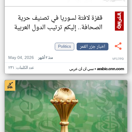
قفزة لافتة لسوريا في تصنيف حرية
الصحافة.. إليكم ترتيب الدول العربية
اخبار جزر القمر
Politics
May 04, 2026
منذ ٣ أشهر
VF17PD
عدد الكلمات: ٢٣١
•
arabic.cnn.com
سي ان ان عربي