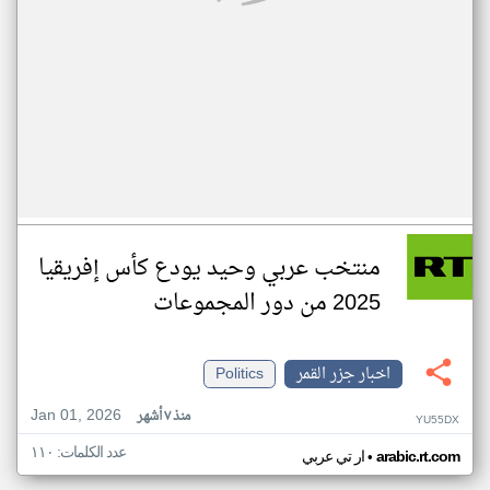
منتخب عربي وحيد يودع كأس إفريقيا
2025 من دور المجموعات
اخبار جزر القمر
Politics
Jan 01, 2026
منذ ٧ أشهر
YU55DX
عدد الكلمات: ١١٠
•
arabic.rt.com
ار تي عربي