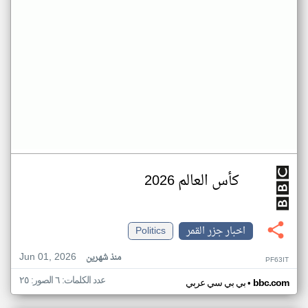
كأس العالم 2026
اخبار جزر القمر
Politics
Jun 01, 2026
منذ شهرين
PF63IT
عدد الكلمات: ٦ الصور: ٢٥
•
bbc.com
بي بي سي عربي