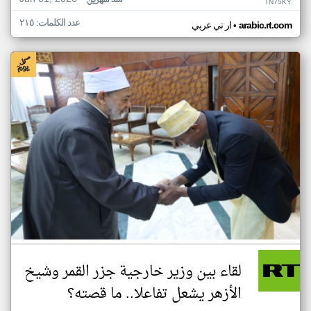
منذ شهرين
TN75KY
عدد الكلمات: ٢١٥
•
arabic.rt.com
ار تي عربي
لقاء بين وزير خارجية جزر القمر وشيخ
الأزهر يشعل تفاعلا.. ما قصته؟