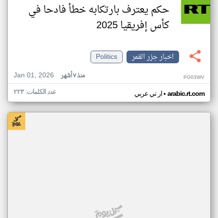
حكم يعترف بارتكابه خطأ فادحا في
كأس إفريقيا 2025
اخبار جزر القمر
Politics
Jan 01, 2026
منذ ٧ أشهر
PG03WV
عدد الكلمات: ٢٢٣
•
arabic.rt.com
ار تي عربي