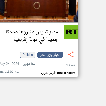
مصر تدرس مشروعا عملاقا
جديدا في دولة إفريقية
اخبار جزر القمر
Politics
May 24, 2026
منذ شهرين
NH91ES
عدد الكلمات: ٢٥٤
•
arabic.rt.com
ار تي عربي