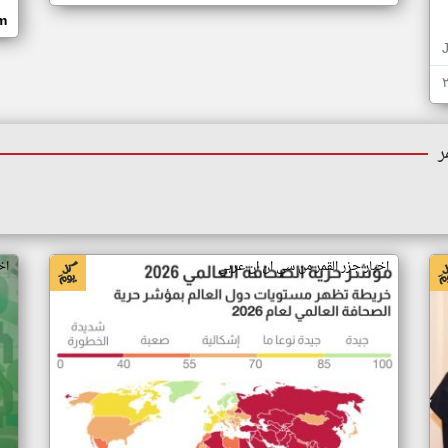
om
ر
اخبار جزر القمر من سي ان ان عربي
اخ