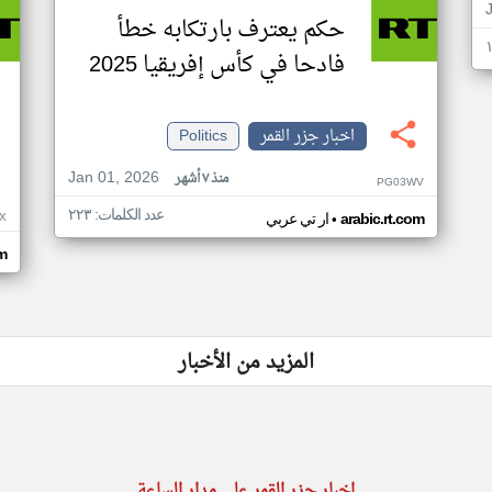
حكم يعترف بارتكابه خطأ
فادحا في كأس إفريقيا 2025
اخبار جزر القمر
Politics
Jan 01, 2026
منذ ٧ أشهر
PG03WV
عدد الكلمات: ٢٢٣
•
X
arabic.rt.com
ار تي عربي
om
المزيد من الأخبار
اخبار جزر القمر على مدار الساعة