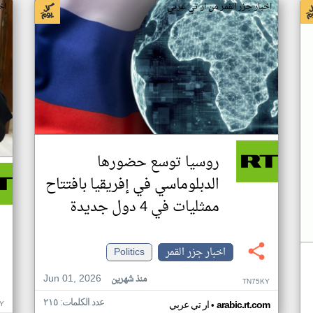
اخبار جزر القمر من ار تي عربي
اخ
روسيا توسع حضورها
الدبلوماسي في إفريقيا بافتتاح
ممثليات في 4 دول جديدة
اخبار جزر القمر
Politics
Jun 01, 2026
منذ شهرين
TN75KY
عدد الكلمات: ٢١٥
•
Y
arabic.rt.com
ار تي عربي