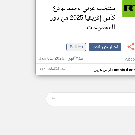
منتخب عربي وحيد يودع
كأس إفريقيا 2025 من دور
المجموعات
اخبار جزر القمر
Politics
Jan 01, 2026
منذ ٧ أشهر
YU55D
عدد الكلمات: ١١٠
•
arabic.rt.c
ار تي عربي