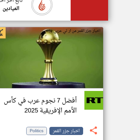
تابع اخر اخب
الميادين
اخبار جزر القمر من ار تي عربي
أفضل 7 نجوم عرب في كأس
الأمم الإفريقية 2025
اخبار جزر القمر
Politics