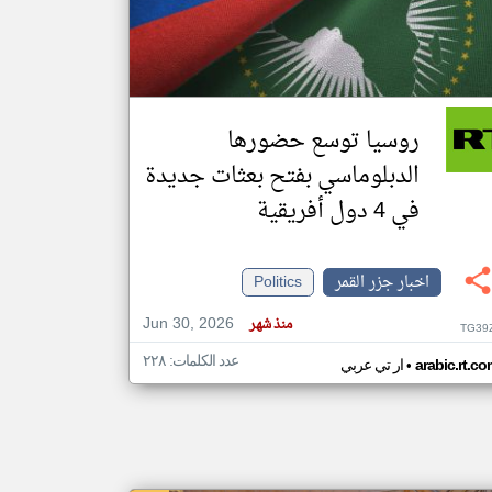
klyoum.com
تغيير الدولة
مصادر الأخبار من جزر القمر
روسيا توسع حضورها
اخبار جزر القمر على مدار الساعة
الدبلوماسي بفتح بعثات جديدة
أهم اخبار جزر القمر العاجلة والمباشرة
في 4 دول أفريقية
اخبار جزر القمر
Politics
Jun 30, 2026
منذ شهر
TG39
عدد الكلمات: ٢٢٨
•
arabic.rt.c
ار تي عربي