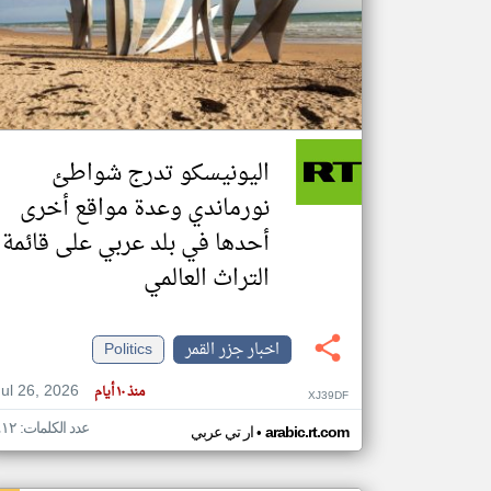
تعبر
المقالات
الموجوده
هنا عن
وجهة
اليونيسكو تدرج شواطئ
نظر
كاتبيها.
نورماندي وعدة مواقع أخرى
أحدها في بلد عربي على قائمة
التراث العالمي
اخبار جزر القمر
Politics
Jul 26, 2026
منذ ١٠ أيام
XJ39DF
عدد الكلمات: ٤١٢
•
arabic.rt.com
ار تي عربي