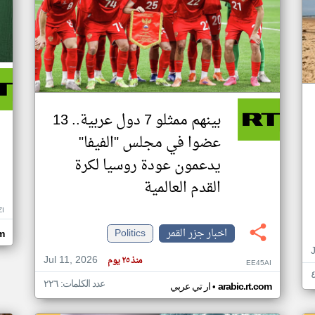
بينهم ممثلو 7 دول عربية.. 13
عضوا في مجلس "الفيفا"
يدعمون عودة روسيا لكرة
القدم العالمية
ZI
اخبار جزر القمر
Politics
om
Jul 11, 2026
منذ ٢٥ يوم
EE45AI
عدد الكلمات: ٢٢٦
•
arabic.rt.com
ار تي عربي