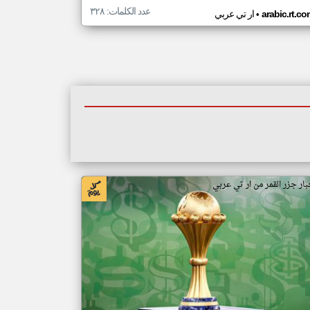
عدد الكلمات: ٣٢٨
•
arabic.rt.c
ار تي عربي
بار جزر القمر من ار تي عربي