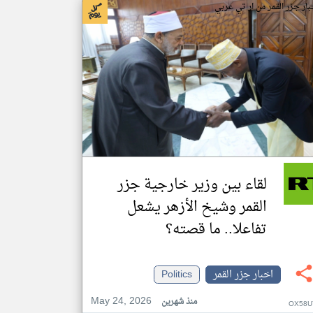
بار جزر القمر من ار تي عربي
لقاء بين وزير خارجية جزر
القمر وشيخ الأزهر يشعل
تفاعلا.. ما قصته؟
اخبار جزر القمر
Politics
May 24, 2026
منذ شهرين
OX58U