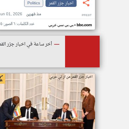
اخبار جزر القمر
Politics
Jun 01, 2026
منذ شهرين
PF63IT
عدد الكلمات: ٦ الصور: ٢٥
•
bbc.com
بي بي سي عربي
أخر ساعة في اخبار جزر القم
اخبار جزر القمر من ار تي عربي