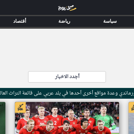
سياسة
رياضة
أقتصاد
أجدد الاخبار
ماندي وعدة مواقع أخرى أحدها في بلد عربي على قائمة التراث العال
اخبار جزر القمر من ار تي عربي
اخ