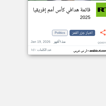
قائمة هدافي كأس أمم إفريقيا
2025
اخبار جزر القمر
Politics
Jan 19, 2026
منذ ٦ أشهر
QG60Y
عدد الكلمات: ١٤١
•
arabic.rt.c
ار تي عربي