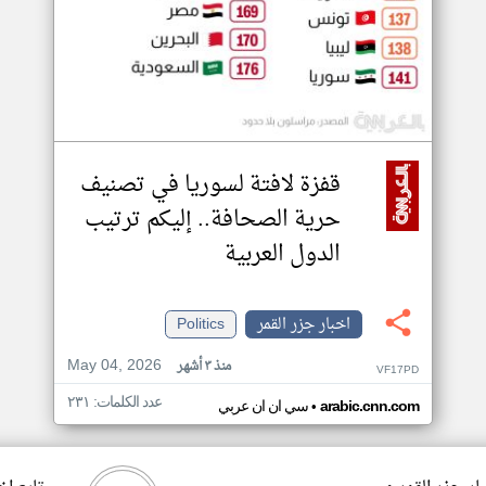
قفزة لافتة لسوريا في تصنيف
حرية الصحافة.. إليكم ترتيب
الدول العربية
اخبار جزر القمر
Politics
May 04, 2026
منذ ٣ أشهر
VF17PD
عدد الكلمات: ٢٣١
•
arabic.cnn.com
سي ان ان عربي