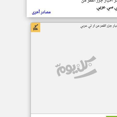
ر اخبار جزر القمر من
ي سي عربي
مصادر أخرى
بار جزر القمر من ار تي عربي