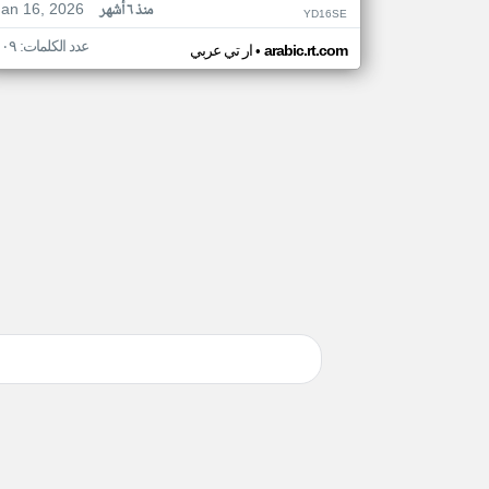
Jan 16, 2026
منذ ٦ أشهر
YD16SE
عدد الكلمات: ١٠٩
•
arabic.rt.com
ار تي عربي