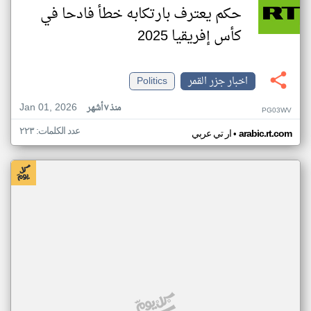
حكم يعترف بارتكابه خطأ فادحا في
كأس إفريقيا 2025
اخبار جزر القمر
Politics
Jan 01, 2026
منذ ٧ أشهر
PG03WV
عدد الكلمات: ٢٢٣
•
arabic.rt.com
ار تي عربي