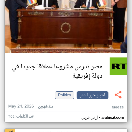
مصر تدرس مشروعا عملاقا جديدا في
دولة إفريقية
اخبار جزر القمر
Politics
May 24, 2026
منذ شهرين
NH91ES
عدد الكلمات: ٢٥٤
•
arabic.rt.com
ار تي عربي