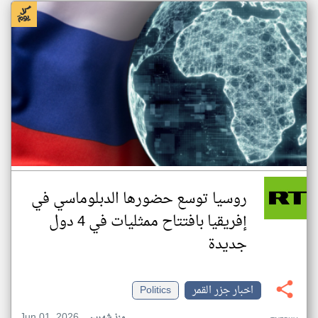
روسيا توسع حضورها الدبلوماسي في
إفريقيا بافتتاح ممثليات في 4 دول
جديدة
اخبار جزر القمر
Politics
Jun 01, 2026