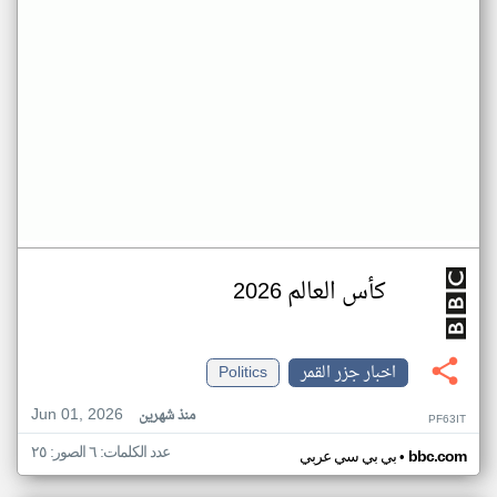
كأس العالم 2026
اخبار جزر القمر
Politics
Jun 01, 2026
منذ شهرين
PF63IT
عدد الكلمات: ٦ الصور: ٢٥
•
bbc.com
بي بي سي عربي