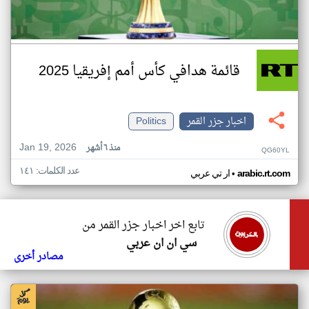
قائمة هدافي كأس أمم إفريقيا 2025
اخبار جزر القمر
Politics
Jan 19, 2026
منذ ٦ أشهر
QG60YL
عدد الكلمات: ١٤١
•
arabic.rt.com
ار تي عربي
تابع اخر اخبار جزر القمر من
سي ان ان عربي
مصادر أخرى