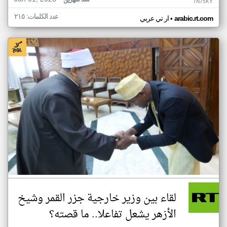
منذ شهرين
TN75KY
عدد الكلمات: ٢١٥
•
arabic.rt.com
ار تي عربي
لقاء بين وزير خارجية جزر القمر وشيخ
الأزهر يشعل تفاعلا.. ما قصته؟