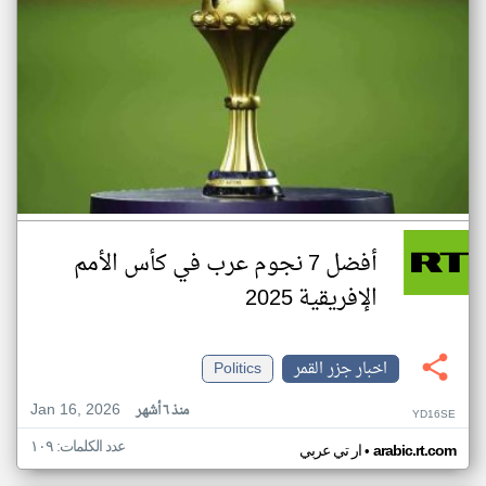
أفضل 7 نجوم عرب في كأس الأمم
الإفريقية 2025
اخبار جزر القمر
Politics
Jan 16, 2026
منذ ٦ أشهر
YD16SE
عدد الكلمات: ١٠٩
•
arabic.rt.com
ار تي عربي