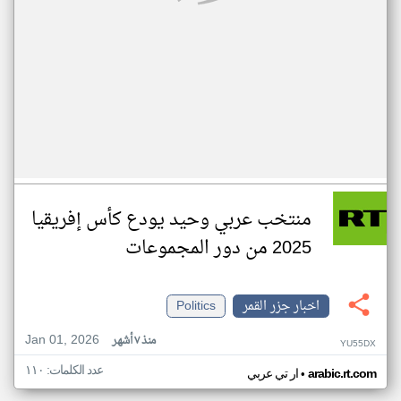
منتخب عربي وحيد يودع كأس إفريقيا
2025 من دور المجموعات
اخبار جزر القمر
Politics
Jan 01, 2026
منذ ٧ أشهر
YU55DX
عدد الكلمات: ١١٠
•
arabic.rt.com
ار تي عربي