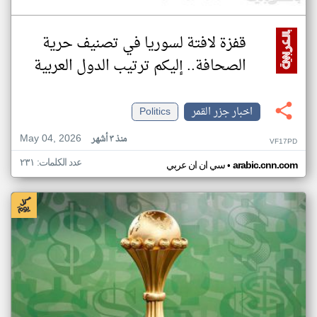
قفزة لافتة لسوريا في تصنيف حرية
الصحافة.. إليكم ترتيب الدول العربية
اخبار جزر القمر
Politics
May 04, 2026
منذ ٣ أشهر
VF17PD
عدد الكلمات: ٢٣١
•
arabic.cnn.com
سي ان ان عربي