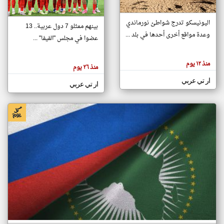
اليونيسكو تدرج شواطئ نورماندي
بينهم ممثلو 7 دول عربية.. 13
klyoum.com
وعدة مواقع أخرى أحدها في بلد ...
تغيير الدولة
عضوا في مجلس "الفيفا" ...
تعبر
مصادر الأخبار من جزر القمر
المقالات
الموجوده
اخبار جزر القمر على مدار الساعة
منذ ١٢ يوم
هنا عن
منذ ٢٦ يوم
وجهة
نظر
أهم اخبار جزر القمر العاجلة والمباشرة
ار تي عربي
كاتبيها.
ار تي عربي