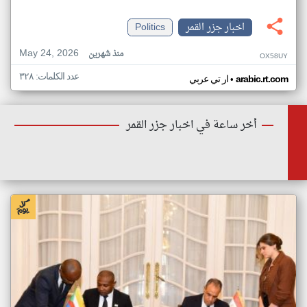
اخبار جزر القمر
Politics
May 24, 2026
منذ شهرين
OX58UY
عدد الكلمات: ٣٢٨
•
arabic.rt.com
ار تي عربي
أخر ساعة في اخبار جزر القمر