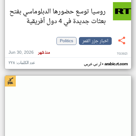
روسيا توسع حضورها الدبلوماسي بفتح
بعثات جديدة في 4 دول أفريقية
اخبار جزر القمر
Politics
Jun 30, 2026
منذ شهر
TG39ZI
عدد الكلمات: ٢٢٨
•
arabic.rt.com
ار تي عربي