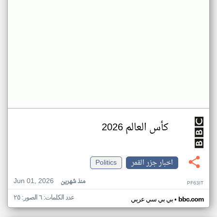
كأس العالم 2026
اخبار جزر القمر
Politics
Jun 01, 2026
منذ شهرين
PF63IT
عدد الكلمات: ٦ الصور: ٢٥
•
bbc.com
بي بي سي عربي