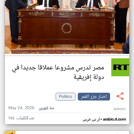
مصر تدرس مشروعا عملاقا جديدا في
دولة إفريقية
اخبار جزر القمر
Politics
May 24, 2026
منذ شهرين
NH91ES
عدد الكلمات: ٢٥٤
•
arabic.rt.com
ار تي عربي