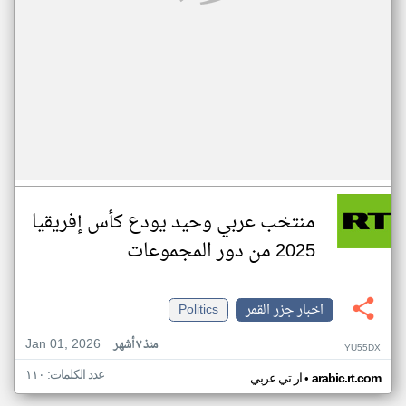
منتخب عربي وحيد يودع كأس إفريقيا
2025 من دور المجموعات
اخبار جزر القمر
Politics
Jan 01, 2026
منذ ٧ أشهر
YU55DX
عدد الكلمات: ١١٠
•
arabic.rt.com
ار تي عربي