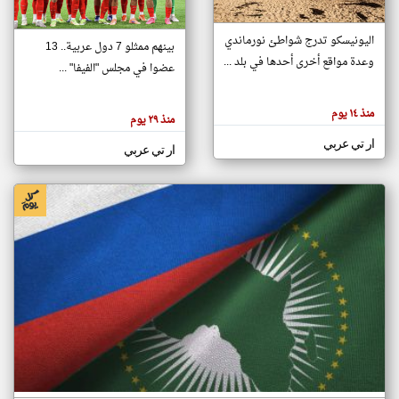
اليونيسكو تدرج شواطئ نورماندي
بينهم ممثلو 7 دول عربية.. 13
klyoum.com
وعدة مواقع أخرى أحدها في بلد ...
تغيير الدولة
عضوا في مجلس "الفيفا" ...
تعبر
مصادر الأخبار من جزر القمر
المقالات
الموجوده
اخبار جزر القمر على مدار الساعة
منذ ١٤ يوم
هنا عن
منذ ٢٩ يوم
وجهة
نظر
أهم اخبار جزر القمر العاجلة والمباشرة
ار تي عربي
كاتبيها.
ار تي عربي