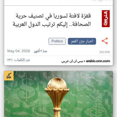
قفزة لافتة لسوريا في تصنيف حرية
الصحافة.. إليكم ترتيب الدول العربية
اخبار جزر القمر
Politics
May 04, 2026
منذ ٣ أشهر
VF17PD
عدد الكلمات: ٢٣١
•
arabic.cnn.com
سي ان ان عربي