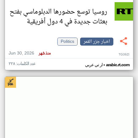
روسيا توسع حضورها الدبلوماسي بفتح
بعثات جديدة في 4 دول أفريقية
اخبار جزر القمر
Politics
Jun 30, 2026
منذ شهر
TG39ZI
عدد الكلمات: ٢٢٨
•
arabic.rt.com
ار تي عربي