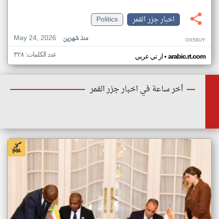
اخبار جزر القمر
Politics
May 24, 2026
منذ شهرين
OX58UY
عدد الكلمات: ٣٢٨
•
arabic.rt.com
ار تي عربي
أخر ساعة في اخبار جزر القمر