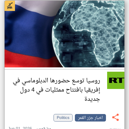
روسيا توسع حضورها الدبلوماسي في
إفريقيا بافتتاح ممثليات في 4 دول
جديدة
اخبار جزر القمر
Politics
Jun 01, 2026