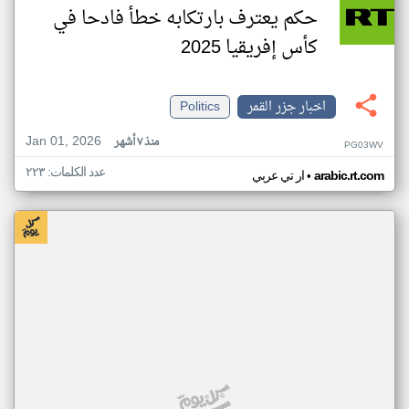
حكم يعترف بارتكابه خطأ فادحا في
كأس إفريقيا 2025
اخبار جزر القمر
Politics
Jan 01, 2026
منذ ٧ أشهر
PG03WV
عدد الكلمات: ٢٢٣
•
arabic.rt.com
ار تي عربي