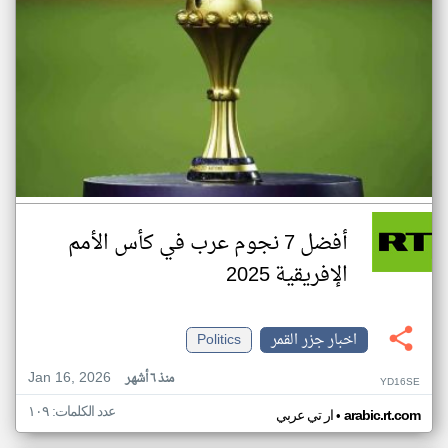
أفضل 7 نجوم عرب في كأس الأمم
الإفريقية 2025
اخبار جزر القمر
Politics
Jan 16, 2026
منذ ٦ أشهر
YD16SE
عدد الكلمات: ١٠٩
•
arabic.rt.com
ار تي عربي