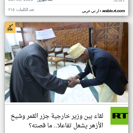
منذ شهرين
TN75KY
عدد الكلمات: ٢١٥
•
arabic.rt.com
ار تي عربي
لقاء بين وزير خارجية جزر القمر وشيخ
الأزهر يشعل تفاعلا.. ما قصته؟