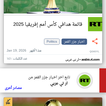
قائمة هدافي كأس أمم إفريقيا 2025
اخبار جزر القمر
Politics
Jan 19, 2026
منذ ٦ أشهر
QG60YL
عدد الكلمات: ١٤١
•
arabic.rt.com
ار تي عربي
تابع اخر اخبار جزر القمر من
ار تي عربي
مصادر أخرى