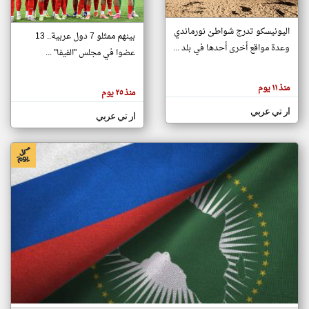
اليونيسكو تدرج شواطئ نورماندي
بينهم ممثلو 7 دول عربية.. 13
klyoum.com
وعدة مواقع أخرى أحدها في بلد ...
تغيير الدولة
عضوا في مجلس "الفيفا" ...
تعبر
مصادر الأخبار من جزر القمر
المقالات
الموجوده
اخبار جزر القمر على مدار الساعة
منذ ١١ يوم
هنا عن
منذ ٢٥ يوم
وجهة
نظر
أهم اخبار جزر القمر العاجلة والمباشرة
ار تي عربي
كاتبيها.
ار تي عربي