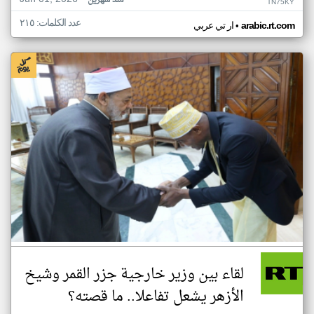
منذ شهرين
TN75KY
عدد الكلمات: ٢١٥
•
arabic.rt.com
ار تي عربي
لقاء بين وزير خارجية جزر القمر وشيخ
الأزهر يشعل تفاعلا.. ما قصته؟