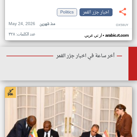
اخبار جزر القمر
Politics
May 24, 2026
منذ شهرين
OX58UY
عدد الكلمات: ٣٢٨
•
arabic.rt.com
ار تي عربي
أخر ساعة في اخبار جزر القمر