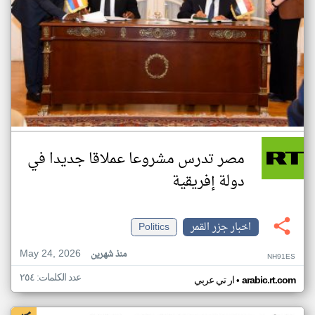
مصر تدرس مشروعا عملاقا جديدا في
دولة إفريقية
اخبار جزر القمر
Politics
May 24, 2026
منذ شهرين
NH91ES
عدد الكلمات: ٢٥٤
•
arabic.rt.com
ار تي عربي