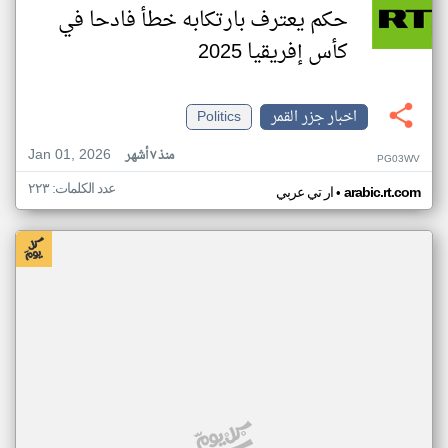
حكم يعترف بارتكابه خطأ فادحا في
كأس إفريقيا 2025
اخبار جزر القمر
Politics
Jan 01, 2026
منذ ٧ أشهر
PG03WV
عدد الكلمات: ٢٢٣
•
arabic.rt.com
ار تي عربي