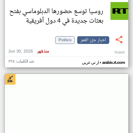
روسيا توسع حضورها الدبلوماسي بفتح
بعثات جديدة في 4 دول أفريقية
اخبار جزر القمر
Politics
Jun 30, 2026
منذ شهر
TG39ZI
عدد الكلمات: ٢٢٨
•
arabic.rt.com
ار تي عربي