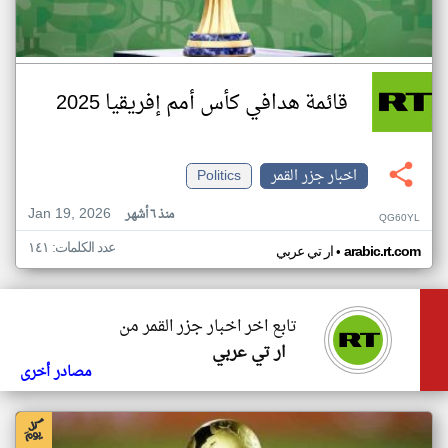
قائمة هدافي كأس أمم إفريقيا 2025
اخبار جزر القمر
Politics
Jan 19, 2026
منذ ٦ أشهر
QG60YL
عدد الكلمات: ١٤١
•
arabic.rt.com
ار تي عربي
تابع اخر اخبار جزر القمر من
ار تي عربي
مصادر أخرى