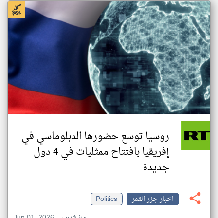
روسيا توسع حضورها الدبلوماسي في
إفريقيا بافتتاح ممثليات في 4 دول
جديدة
اخبار جزر القمر
Politics
Jun 01, 2026