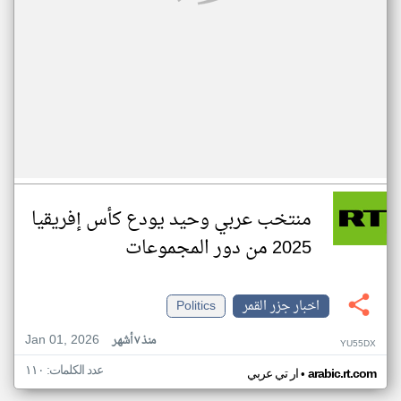
منتخب عربي وحيد يودع كأس إفريقيا
2025 من دور المجموعات
اخبار جزر القمر
Politics
Jan 01, 2026
منذ ٧ أشهر
YU55DX
عدد الكلمات: ١١٠
•
arabic.rt.com
ار تي عربي