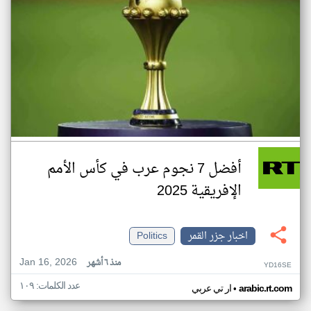
أفضل 7 نجوم عرب في كأس الأمم
الإفريقية 2025
اخبار جزر القمر
Politics
Jan 16, 2026
منذ ٦ أشهر
YD16SE
عدد الكلمات: ١٠٩
•
arabic.rt.com
ار تي عربي