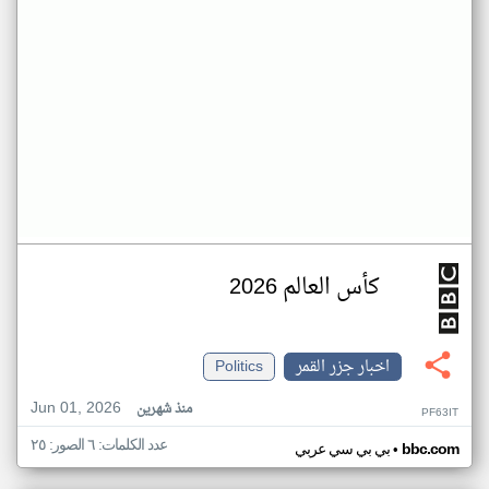
كأس العالم 2026
اخبار جزر القمر
Politics
Jun 01, 2026
منذ شهرين
PF63IT
عدد الكلمات: ٦ الصور: ٢٥
•
bbc.com
بي بي سي عربي