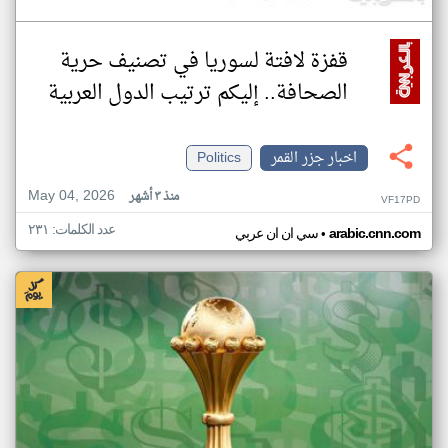
قفزة لافتة لسوريا في تصنيف حرية
الصحافة.. إليكم ترتيب الدول العربية
اخبار جزر القمر
Politics
May 04, 2026
منذ ٣ أشهر
VF17PD
عدد الكلمات: ٢٣١
•
arabic.cnn.com
سي ان ان عربي