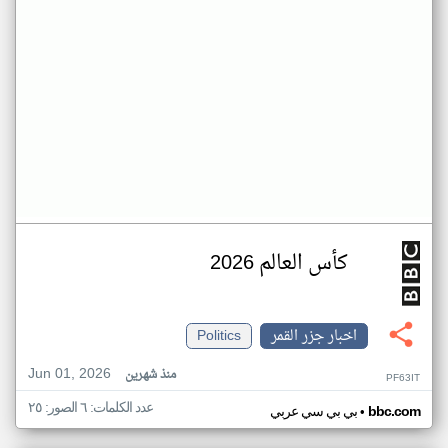
كأس العالم 2026
اخبار جزر القمر
Politics
Jun 01, 2026
منذ شهرين
PF63IT
عدد الكلمات: ٦ الصور: ٢٥
•
bbc.com
بي بي سي عربي