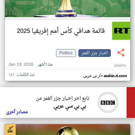
قائمة هدافي كأس أمم إفريقيا 2025
اخبار جزر القمر
Politics
Jan 19, 2026
منذ ٦ أشهر
QG60YL
عدد الكلمات: ١٤١
•
arabic.rt.com
ار تي عربي
تابع اخر اخبار جزر القمر من
بي بي سي عربي
مصادر أخرى