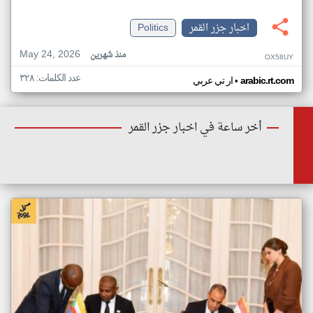
اخبار جزر القمر
Politics
May 24, 2026
منذ شهرين
OX58UY
عدد الكلمات: ٣٢٨
•
arabic.rt.com
ار تي عربي
أخر ساعة في اخبار جزر القمر