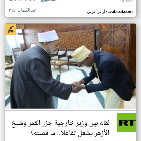
منذ شهرين
TN75KY
عدد الكلمات: ٢١٥
•
arabic.rt.com
ار تي عربي
لقاء بين وزير خارجية جزر القمر وشيخ
الأزهر يشعل تفاعلا.. ما قصته؟