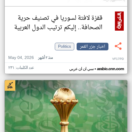
قفزة لافتة لسوريا في تصنيف حرية
الصحافة.. إليكم ترتيب الدول العربية
اخبار جزر القمر
Politics
May 04, 2026
منذ ٣ أشهر
VF17PD
عدد الكلمات: ٢٣١
•
arabic.cnn.com
سي ان ان عربي