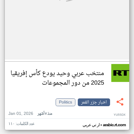
منتخب عربي وحيد يودع كأس إفريقيا
2025 من دور المجموعات
اخبار جزر القمر
Politics
Jan 01, 2026
منذ ٧ أشهر
YU55DX
عدد الكلمات: ١١٠
•
arabic.rt.com
ار تي عربي