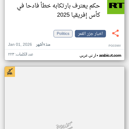
حكم يعترف بارتكابه خطأ فادحا في
كأس إفريقيا 2025
اخبار جزر القمر
Politics
Jan 01, 2026
منذ ٧ أشهر
PG03WV
عدد الكلمات: ٢٢٣
•
arabic.rt.com
ار تي عربي