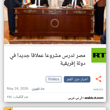
مصر تدرس مشروعا عملاقا جديدا في
دولة إفريقية
اخبار جزر القمر
Politics
May 24, 2026
منذ شهرين
NH91ES
عدد الكلمات: ٢٥٤
•
arabic.rt.com
ار تي عربي