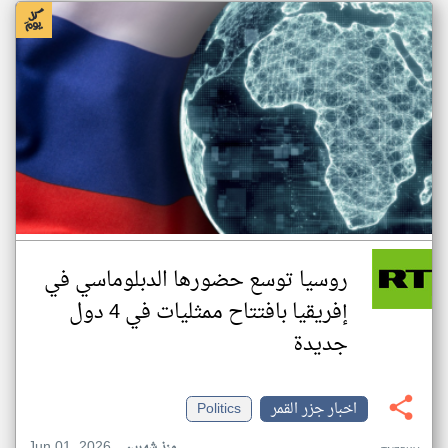
روسيا توسع حضورها الدبلوماسي في
إفريقيا بافتتاح ممثليات في 4 دول
جديدة
اخبار جزر القمر
Politics
Jun 01, 2026