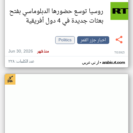
روسيا توسع حضورها الدبلوماسي بفتح
بعثات جديدة في 4 دول أفريقية
اخبار جزر القمر
Politics
Jun 30, 2026
منذ شهر
TG39ZI
عدد الكلمات: ٢٢٨
•
arabic.rt.com
ار تي عربي