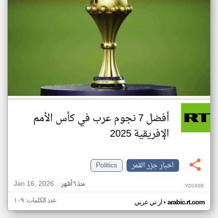
أفضل 7 نجوم عرب في كأس الأمم
الإفريقية 2025
اخبار جزر القمر
Politics
Jan 16, 2026
منذ ٦ أشهر
YD16SE
عدد الكلمات: ١٠٩
•
arabic.rt.com
ار تي عربي