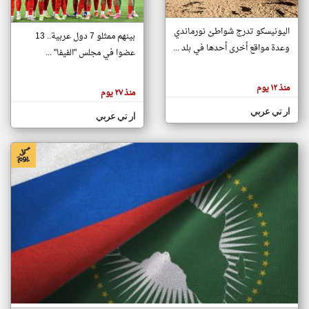
اليونيسكو تدرج شواطئ نورماندي
بينهم ممثلو 7 دول عربية.. 13
klyoum.com
وعدة مواقع أخرى أحدها في بلد ...
تغيير الدولة
عضوا في مجلس "الفيفا" ...
تعبر
مصادر الأخبار من جزر القمر
المقالات
الموجوده
اخبار جزر القمر على مدار الساعة
منذ ١٢ يوم
هنا عن
منذ ٢٧ يوم
وجهة
نظر
أهم اخبار جزر القمر العاجلة والمباشرة
ار تي عربي
كاتبيها.
ار تي عربي