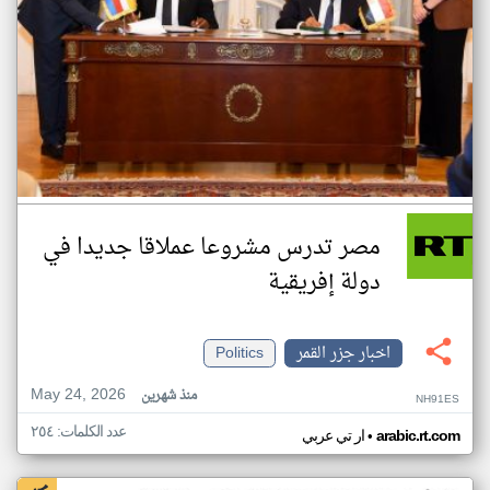
مصر تدرس مشروعا عملاقا جديدا في
دولة إفريقية
اخبار جزر القمر
Politics
May 24, 2026
منذ شهرين
NH91ES
عدد الكلمات: ٢٥٤
•
arabic.rt.com
ار تي عربي