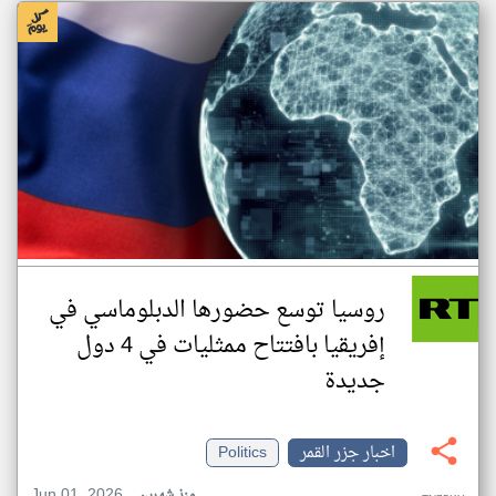
روسيا توسع حضورها الدبلوماسي في
إفريقيا بافتتاح ممثليات في 4 دول
جديدة
اخبار جزر القمر
Politics
Jun 01, 2026