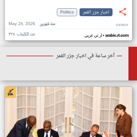
اخبار جزر القمر
Politics
May 24, 2026
منذ شهرين
OX58UY
عدد الكلمات: ٣٢٨
•
arabic.rt.com
ار تي عربي
أخر ساعة في اخبار جزر القمر