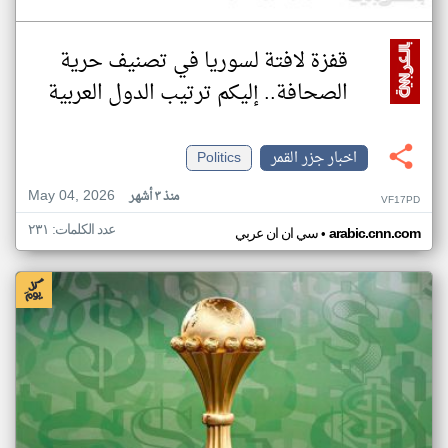
قفزة لافتة لسوريا في تصنيف حرية
الصحافة.. إليكم ترتيب الدول العربية
اخبار جزر القمر
Politics
May 04, 2026
منذ ٣ أشهر
VF17PD
عدد الكلمات: ٢٣١
•
arabic.cnn.com
سي ان ان عربي