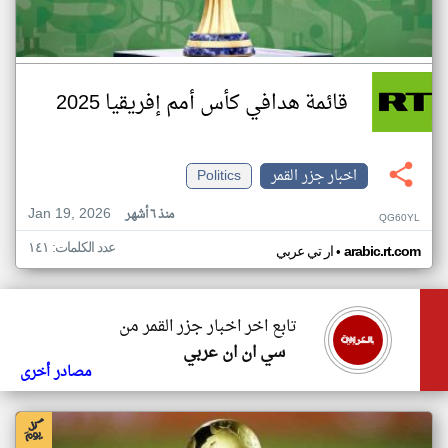
قائمة هدافي كأس أمم إفريقيا 2025
اخبار جزر القمر
Politics
Jan 19, 2026
منذ ٦ أشهر
QG60YL
عدد الكلمات: ١٤١
•
arabic.rt.com
ار تي عربي
تابع اخر اخبار جزر القمر من
سي ان ان عربي
مصادر أخرى