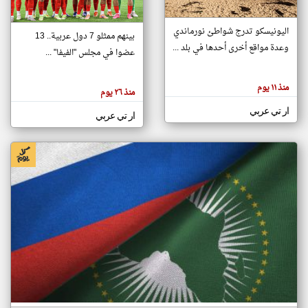
اليونيسكو تدرج شواطئ نورماندي
بينهم ممثلو 7 دول عربية.. 13
klyoum.com
وعدة مواقع أخرى أحدها في بلد ...
تغيير الدولة
عضوا في مجلس "الفيفا" ...
تعبر
مصادر الأخبار من جزر القمر
المقالات
الموجوده
اخبار جزر القمر على مدار الساعة
منذ ١١ يوم
هنا عن
منذ ٢٦ يوم
وجهة
نظر
أهم اخبار جزر القمر العاجلة والمباشرة
ار تي عربي
كاتبيها.
ار تي عربي