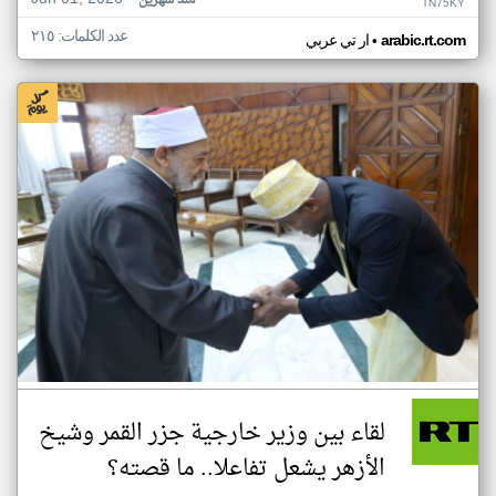
منذ شهرين
TN75KY
عدد الكلمات: ٢١٥
•
arabic.rt.com
ار تي عربي
لقاء بين وزير خارجية جزر القمر وشيخ
الأزهر يشعل تفاعلا.. ما قصته؟