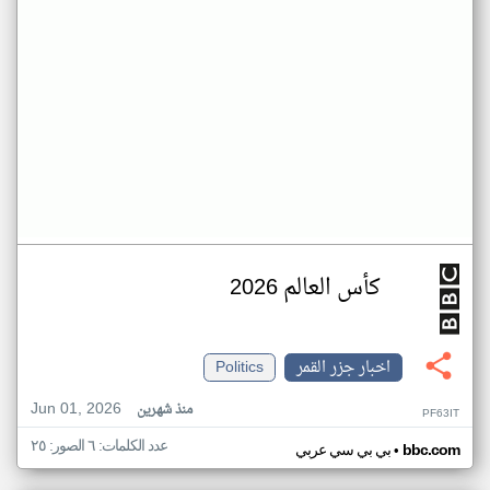
كأس العالم 2026
اخبار جزر القمر
Politics
Jun 01, 2026
منذ شهرين
PF63IT
عدد الكلمات: ٦ الصور: ٢٥
•
bbc.com
بي بي سي عربي