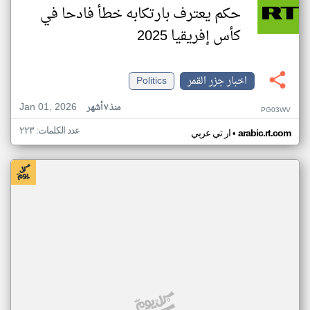
حكم يعترف بارتكابه خطأ فادحا في
كأس إفريقيا 2025
اخبار جزر القمر
Politics
Jan 01, 2026
منذ ٧ أشهر
PG03WV
عدد الكلمات: ٢٢٣
•
arabic.rt.com
ار تي عربي