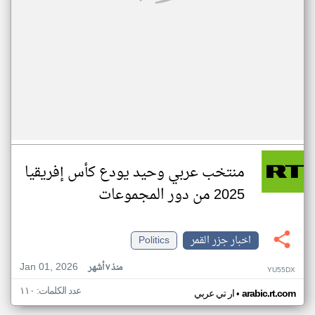
منتخب عربي وحيد يودع كأس إفريقيا
2025 من دور المجموعات
اخبار جزر القمر
Politics
Jan 01, 2026
منذ ٧ أشهر
YU55DX
عدد الكلمات: ١١٠
•
arabic.rt.com
ار تي عربي