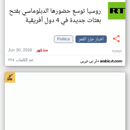
روسيا توسع حضورها الدبلوماسي بفتح
بعثات جديدة في 4 دول أفريقية
اخبار جزر القمر
Politics
Jun 30, 2026
منذ شهر
TG39ZI
عدد الكلمات: ٢٢٨
•
arabic.rt.com
ار تي عربي