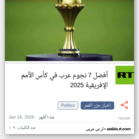
أفضل 7 نجوم عرب في كأس الأمم
الإفريقية 2025
اخبار جزر القمر
Politics
Jan 16, 2026
منذ ٦ أشهر
YD16SE
عدد الكلمات: ١٠٩
•
arabic.rt.com
ار تي عربي