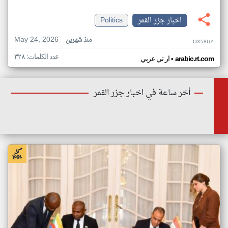
اخبار جزر القمر
Politics
May 24, 2026
منذ شهرين
OX58UY
عدد الكلمات: ٣٢٨
•
arabic.rt.com
ار تي عربي
أخر ساعة في اخبار جزر القمر