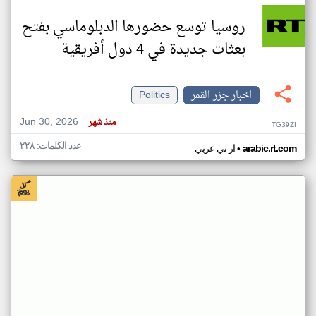
روسيا توسع حضورها الدبلوماسي بفتح
بعثات جديدة في 4 دول أفريقية
اخبار جزر القمر
Politics
Jun 30, 2026
منذ شهر
TG39ZI
عدد الكلمات: ٢٢٨
•
arabic.rt.com
ار تي عربي