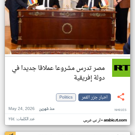
مصر تدرس مشروعا عملاقا جديدا في
دولة إفريقية
اخبار جزر القمر
Politics
May 24, 2026
منذ شهرين
NH91ES
عدد الكلمات: ٢٥٤
•
arabic.rt.com
ار تي عربي