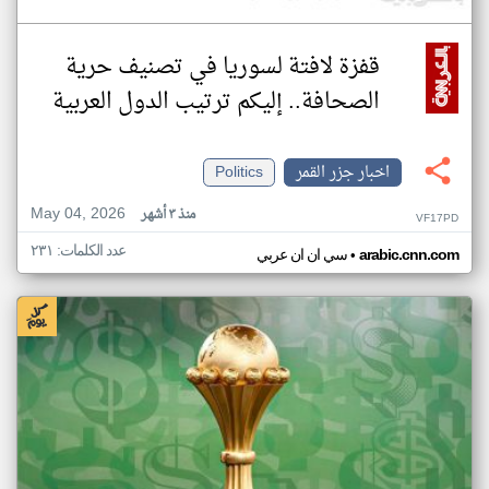
قفزة لافتة لسوريا في تصنيف حرية
الصحافة.. إليكم ترتيب الدول العربية
اخبار جزر القمر
Politics
May 04, 2026
منذ ٣ أشهر
VF17PD
عدد الكلمات: ٢٣١
•
arabic.cnn.com
سي ان ان عربي