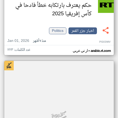
حكم يعترف بارتكابه خطأ فادحا في
كأس إفريقيا 2025
اخبار جزر القمر
Politics
Jan 01, 2026
منذ ٧ أشهر
PG03WV
عدد الكلمات: ٢٢٣
•
arabic.rt.com
ار تي عربي