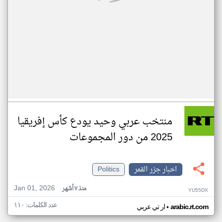
منتخب عربي وحيد يودع كأس إفريقيا
2025 من دور المجموعات
اخبار جزر القمر
Politics
Jan 01, 2026
منذ ٧ أشهر
YU55DX
عدد الكلمات: ١١٠
•
arabic.rt.com
ار تي عربي