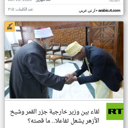
منذ شهرين
TN75KY
عدد الكلمات: ٢١٥
•
arabic.rt.com
ار تي عربي
لقاء بين وزير خارجية جزر القمر وشيخ
الأزهر يشعل تفاعلا.. ما قصته؟