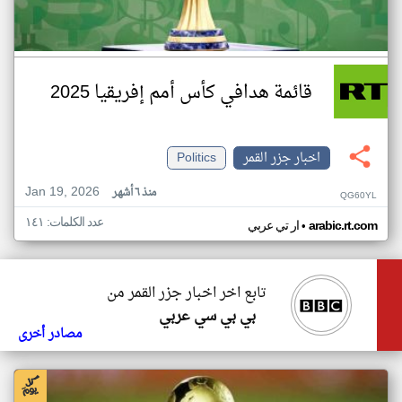
قائمة هدافي كأس أمم إفريقيا 2025
اخبار جزر القمر
Politics
Jan 19, 2026
منذ ٦ أشهر
QG60YL
عدد الكلمات: ١٤١
•
arabic.rt.com
ار تي عربي
تابع اخر اخبار جزر القمر من
بي بي سي عربي
مصادر أخرى