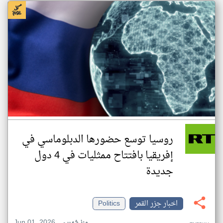
روسيا توسع حضورها الدبلوماسي في
إفريقيا بافتتاح ممثليات في 4 دول
جديدة
اخبار جزر القمر
Politics
Jun 01, 2026