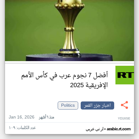
أفضل 7 نجوم عرب في كأس الأمم
الإفريقية 2025
اخبار جزر القمر
Politics
Jan 16, 2026
منذ ٦ أشهر
YD16SE
عدد الكلمات: ١٠٩
•
arabic.rt.com
ار تي عربي