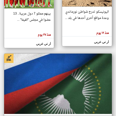
اليونيسكو تدرج شواطئ نورماندي
بينهم ممثلو 7 دول عربية.. 13
klyoum.com
وعدة مواقع أخرى أحدها في بلد ...
تغيير الدولة
عضوا في مجلس "الفيفا" ...
تعبر
مصادر الأخبار من جزر القمر
المقالات
الموجوده
اخبار جزر القمر على مدار الساعة
منذ ١٢ يوم
هنا عن
منذ ٢٧ يوم
وجهة
نظر
أهم اخبار جزر القمر العاجلة والمباشرة
ار تي عربي
كاتبيها.
ار تي عربي