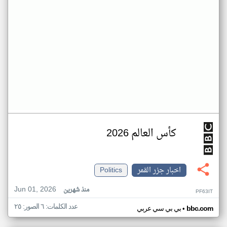
كأس العالم 2026
اخبار جزر القمر
Politics
Jun 01, 2026
منذ شهرين
PF63IT
عدد الكلمات: ٦ الصور: ٢٥
•
bbc.com
بي بي سي عربي