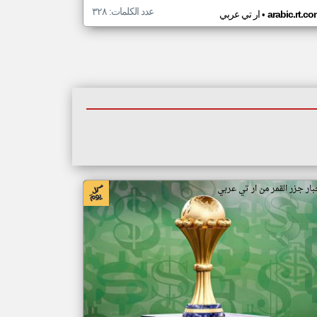
عدد الكلمات: ٣٢٨
•
arabic.rt.c
ار تي عربي
بار جزر القمر من ار تي عربي