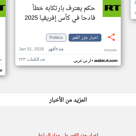
حكم يعترف بارتكابه خطأ
فادحا في كأس إفريقيا 2025
اخبار جزر القمر
Politics
Jan 01, 2026
منذ ٧ أشهر
PG03WV
عدد الكلمات: ٢٢٣
•
X
arabic.rt.com
ار تي عربي
om
المزيد من الأخبار
اخبار جزر القمر على مدار الساعة