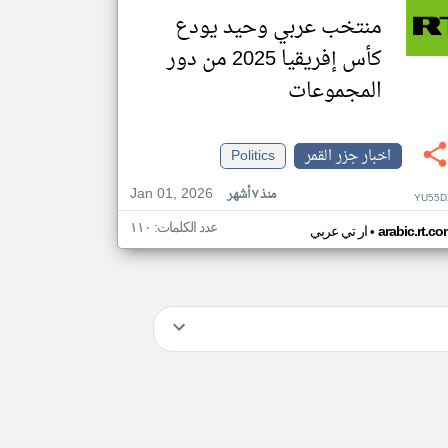
منتخب عربي وحيد يودع
كأس إفريقيا 2025 من دور
المجموعات
اخبار جزر القمر
Politics
Jan 01, 2026
منذ ٧ أشهر
YU55D
عدد الكلمات: ١١٠
•
arabic.rt.c
ار تي عربي