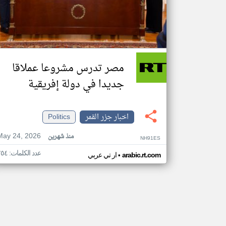
مصر تدرس مشروعا عملاقا
جديدا في دولة إفريقية
اخبار جزر القمر
Politics
May 24, 2026
منذ شهرين
NH91ES
عدد الكلمات: ٢٥٤
•
arabic.rt.com
ار تي عربي