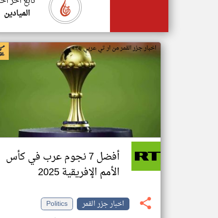
تابع اخر اخب
الميادين
اخبار جزر القمر من ار تي عربي
أفضل 7 نجوم عرب في كأس
الأمم الإفريقية 2025
اخبار جزر القمر
Politics