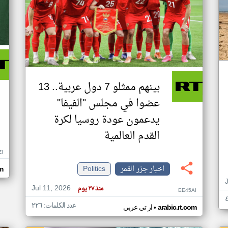
بينهم ممثلو 7 دول عربية.. 13
عضوا في مجلس "الفيفا"
يدعمون عودة روسيا لكرة
القدم العالمية
ZI
اخبار جزر القمر
Politics
om
Jul 11, 2026
منذ ٢٧ يوم
EE45AI
عدد الكلمات: ٢٢٦
•
arabic.rt.com
ار تي عربي