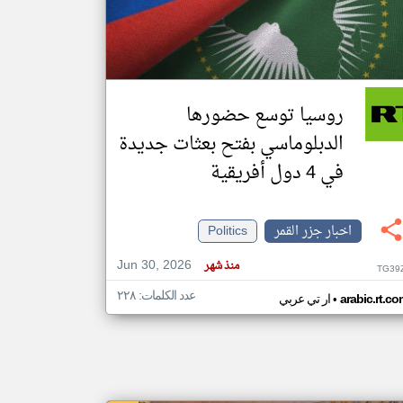
klyoum.com
تغيير الدولة
مصادر الأخبار من جزر القمر
روسيا توسع حضورها
اخبار جزر القمر على مدار الساعة
الدبلوماسي بفتح بعثات جديدة
أهم اخبار جزر القمر العاجلة والمباشرة
في 4 دول أفريقية
اخبار جزر القمر
Politics
Jun 30, 2026
منذ شهر
TG39
عدد الكلمات: ٢٢٨
•
arabic.rt.c
ار تي عربي