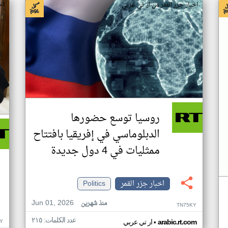
اخبار جزر القمر من ار تي عربي
اخ
روسيا توسع حضورها
الدبلوماسي في إفريقيا بافتتاح
ممثليات في 4 دول جديدة
اخبار جزر القمر
Politics
Jun 01, 2026
منذ شهرين
TN75KY
عدد الكلمات: ٢١٥
•
Y
arabic.rt.com
ار تي عربي