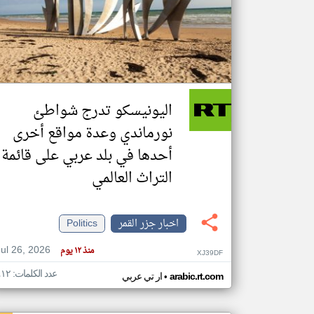
تعبر
المقالات
الموجوده
هنا عن
وجهة
اليونيسكو تدرج شواطئ
نظر
كاتبيها.
نورماندي وعدة مواقع أخرى
أحدها في بلد عربي على قائمة
التراث العالمي
اخبار جزر القمر
Politics
Jul 26, 2026
منذ ١٢ يوم
XJ39DF
عدد الكلمات: ٤١٢
•
arabic.rt.com
ار تي عربي