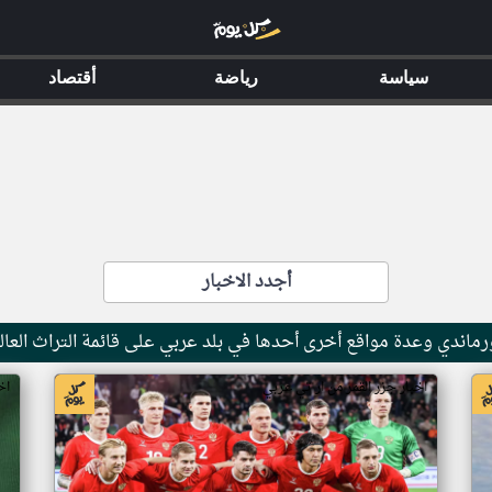
سياسة
رياضة
أقتصاد
أجدد الاخبار
ماندي وعدة مواقع أخرى أحدها في بلد عربي على قائمة التراث العال
اخبار جزر القمر من ار تي عربي
اخ