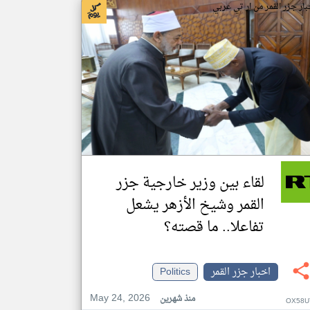
بار جزر القمر من ار تي عربي
لقاء بين وزير خارجية جزر
القمر وشيخ الأزهر يشعل
تفاعلا.. ما قصته؟
اخبار جزر القمر
Politics
May 24, 2026
منذ شهرين
OX58U