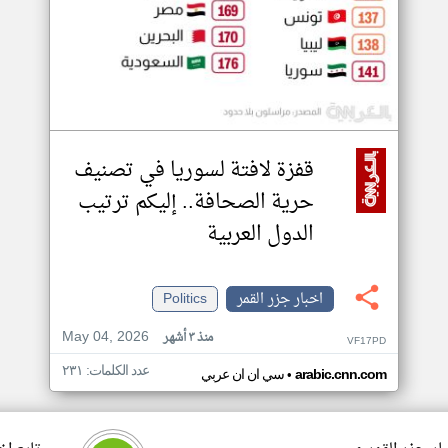
قفزة لافتة لسوريا في تصنيف
حرية الصحافة.. إليكم ترتيب
الدول العربية
اخبار جزر القمر
Politics
May 04, 2026
منذ ٣ أشهر
VF17PD
عدد الكلمات: ٢٣١
•
arabic.cnn.com
سي ان ان عربي