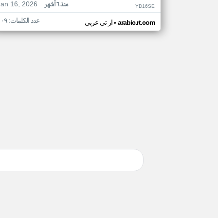
Jan 16, 2026
منذ ٦ أشهر
YD16SE
عدد الكلمات: ١٠٩
•
arabic.rt.com
ار تي عربي