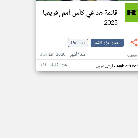
قائمة هدافي كأس أمم إفريقيا
2025
اخبار جزر القمر
Politics
Jan 19, 2026
منذ ٦ أشهر
QG60Y
عدد الكلمات: ١٤١
•
arabic.rt.c
ار تي عربي