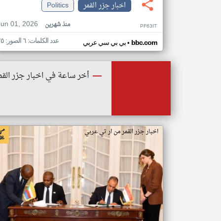
اخبار جزر القمر
Politics
Jun 01, 2026
منذ شهرين
PF63IT
عدد الكلمات: ٦ الصور: ٢٥
•
bbc.com
بي بي سي عربي
أخر ساعة في اخبار جزر القم
اخبار جزر القمر من ار تي عربي