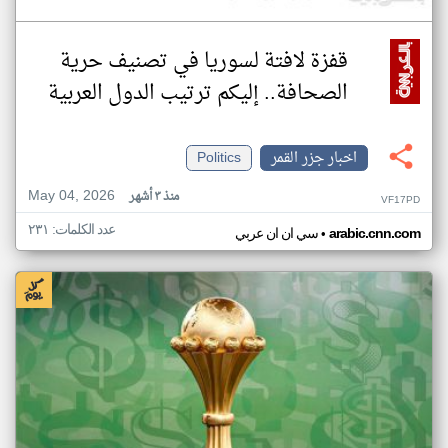
قفزة لافتة لسوريا في تصنيف حرية
الصحافة.. إليكم ترتيب الدول العربية
اخبار جزر القمر
Politics
May 04, 2026
منذ ٣ أشهر
VF17PD
عدد الكلمات: ٢٣١
•
arabic.cnn.com
سي ان ان عربي