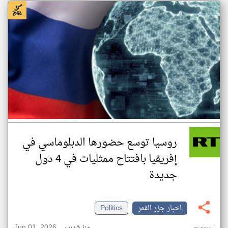
روسيا توسع حضورها الدبلوماسي في
إفريقيا بافتتاح ممثليات في 4 دول
جديدة
اخبار جزر القمر
Politics
Jun 01, 2026