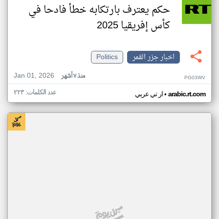
حكم يعترف بارتكابه خطأ فادحا في
كأس إفريقيا 2025
اخبار جزر القمر
Politics
Jan 01, 2026
منذ ٧ أشهر
PG03WV
عدد الكلمات: ٢٢٣
•
arabic.rt.com
ار تي عربي