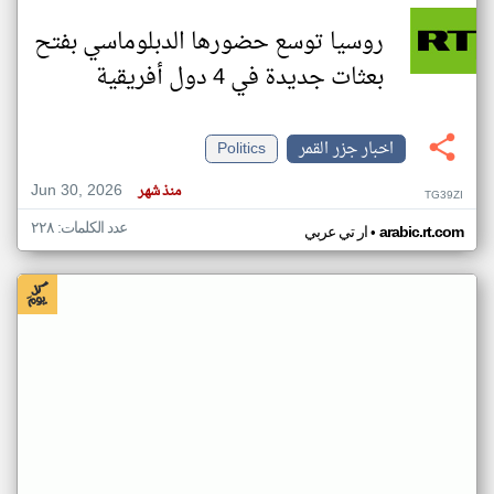
روسيا توسع حضورها الدبلوماسي بفتح
بعثات جديدة في 4 دول أفريقية
اخبار جزر القمر
Politics
Jun 30, 2026
منذ شهر
TG39ZI
عدد الكلمات: ٢٢٨
•
arabic.rt.com
ار تي عربي