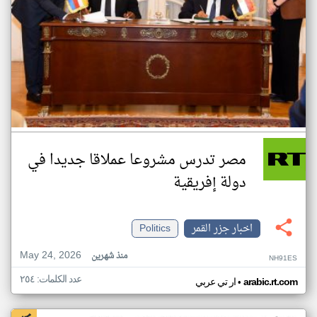
مصر تدرس مشروعا عملاقا جديدا في
دولة إفريقية
اخبار جزر القمر
Politics
May 24, 2026
منذ شهرين
NH91ES
عدد الكلمات: ٢٥٤
•
arabic.rt.com
ار تي عربي