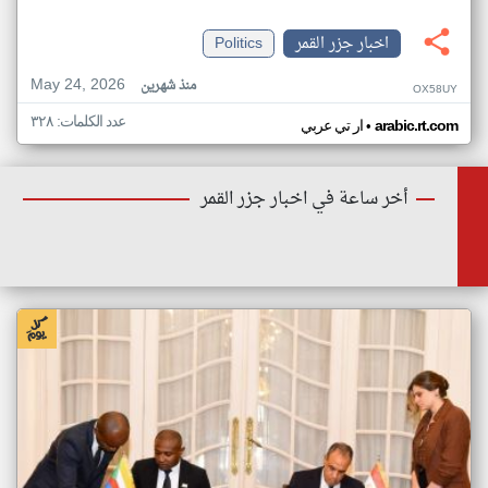
اخبار جزر القمر
Politics
May 24, 2026
منذ شهرين
OX58UY
عدد الكلمات: ٣٢٨
•
arabic.rt.com
ار تي عربي
أخر ساعة في اخبار جزر القمر