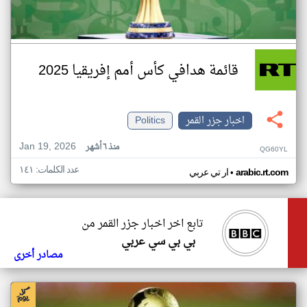
قائمة هدافي كأس أمم إفريقيا 2025
اخبار جزر القمر
Politics
Jan 19, 2026
منذ ٦ أشهر
QG60YL
عدد الكلمات: ١٤١
•
arabic.rt.com
ار تي عربي
تابع اخر اخبار جزر القمر من
بي بي سي عربي
مصادر أخرى