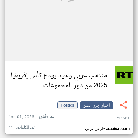
منتخب عربي وحيد يودع كأس إفريقيا
2025 من دور المجموعات
اخبار جزر القمر
Politics
Jan 01, 2026
منذ ٧ أشهر
YU55DX
عدد الكلمات: ١١٠
•
arabic.rt.com
ار تي عربي