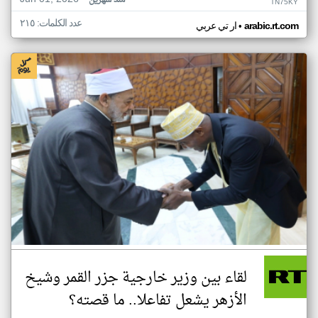
منذ شهرين
TN75KY
عدد الكلمات: ٢١٥
•
arabic.rt.com
ار تي عربي
لقاء بين وزير خارجية جزر القمر وشيخ
الأزهر يشعل تفاعلا.. ما قصته؟