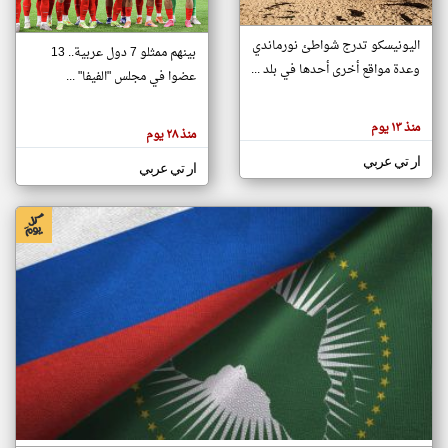
اليونيسكو تدرج شواطئ نورماندي
بينهم ممثلو 7 دول عربية.. 13
klyoum.com
وعدة مواقع أخرى أحدها في بلد ...
تغيير الدولة
عضوا في مجلس "الفيفا" ...
تعبر
مصادر الأخبار من جزر القمر
المقالات
الموجوده
اخبار جزر القمر على مدار الساعة
منذ ١٣ يوم
هنا عن
منذ ٢٨ يوم
وجهة
نظر
أهم اخبار جزر القمر العاجلة والمباشرة
ار تي عربي
كاتبيها.
ار تي عربي