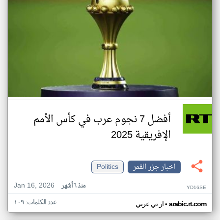
أفضل 7 نجوم عرب في كأس الأمم
الإفريقية 2025
اخبار جزر القمر
Politics
Jan 16, 2026
منذ ٦ أشهر
YD16SE
عدد الكلمات: ١٠٩
•
arabic.rt.com
ار تي عربي