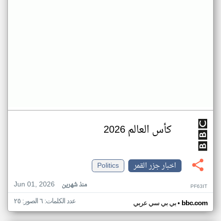
كأس العالم 2026
اخبار جزر القمر
Politics
Jun 01, 2026
منذ شهرين
PF63IT
عدد الكلمات: ٦ الصور: ٢٥
•
bbc.com
بي بي سي عربي