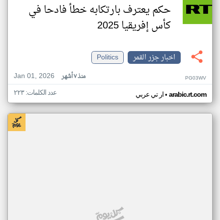
حكم يعترف بارتكابه خطأ فادحا في
كأس إفريقيا 2025
اخبار جزر القمر
Politics
Jan 01, 2026
منذ ٧ أشهر
PG03WV
عدد الكلمات: ٢٢٣
•
arabic.rt.com
ار تي عربي