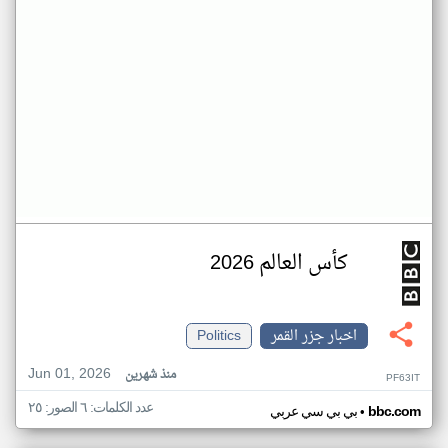
كأس العالم 2026
اخبار جزر القمر
Politics
Jun 01, 2026
منذ شهرين
PF63IT
عدد الكلمات: ٦ الصور: ٢٥
•
bbc.com
بي بي سي عربي