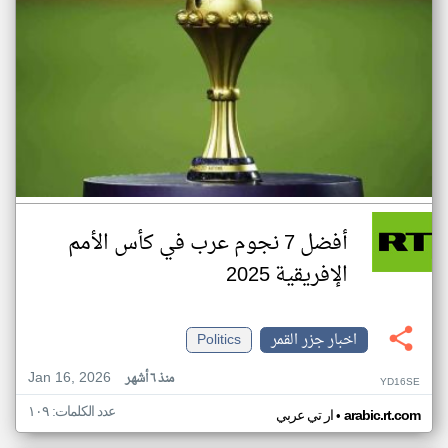
أفضل 7 نجوم عرب في كأس الأمم
الإفريقية 2025
اخبار جزر القمر
Politics
Jan 16, 2026
منذ ٦ أشهر
YD16SE
عدد الكلمات: ١٠٩
•
arabic.rt.com
ار تي عربي