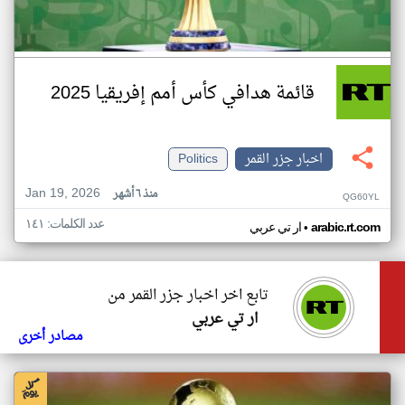
قائمة هدافي كأس أمم إفريقيا 2025
اخبار جزر القمر
Politics
Jan 19, 2026
منذ ٦ أشهر
QG60YL
عدد الكلمات: ١٤١
•
arabic.rt.com
ار تي عربي
تابع اخر اخبار جزر القمر من
ار تي عربي
مصادر أخرى