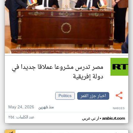
مصر تدرس مشروعا عملاقا جديدا في
دولة إفريقية
اخبار جزر القمر
Politics
May 24, 2026
منذ شهرين
NH91ES
عدد الكلمات: ٢٥٤
•
arabic.rt.com
ار تي عربي