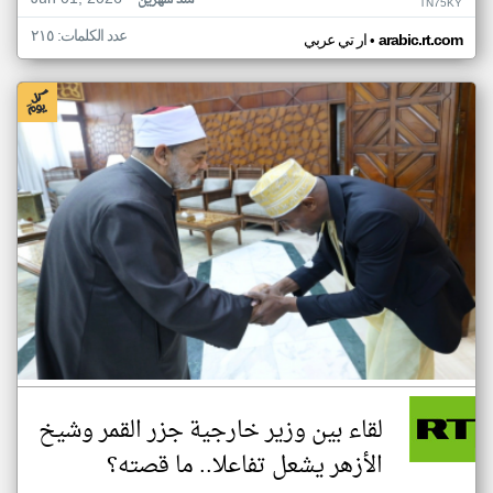
منذ شهرين
TN75KY
عدد الكلمات: ٢١٥
•
arabic.rt.com
ار تي عربي
لقاء بين وزير خارجية جزر القمر وشيخ
الأزهر يشعل تفاعلا.. ما قصته؟