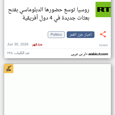
روسيا توسع حضورها الدبلوماسي بفتح
بعثات جديدة في 4 دول أفريقية
اخبار جزر القمر
Politics
Jun 30, 2026
منذ شهر
TG39ZI
عدد الكلمات: ٢٢٨
•
arabic.rt.com
ار تي عربي