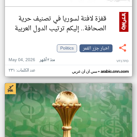
قفزة لافتة لسوريا في تصنيف حرية
الصحافة.. إليكم ترتيب الدول العربية
اخبار جزر القمر
Politics
May 04, 2026
منذ ٣ أشهر
VF17PD
عدد الكلمات: ٢٣١
•
arabic.cnn.com
سي ان ان عربي