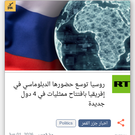
روسيا توسع حضورها الدبلوماسي في
إفريقيا بافتتاح ممثليات في 4 دول
جديدة
اخبار جزر القمر
Politics
Jun 01, 2026