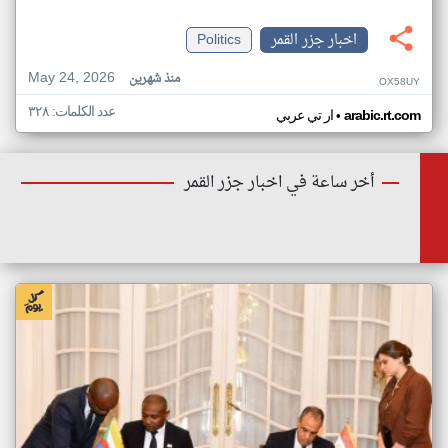
اخبار جزر القمر
Politics
May 24, 2026
منذ شهرين
OX58UY
عدد الكلمات: ٣٢٨
•
arabic.rt.com
ار تي عربي
أخر ساعة في اخبار جزر القمر