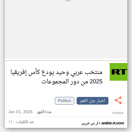
منتخب عربي وحيد يودع كأس إفريقيا
2025 من دور المجموعات
اخبار جزر القمر
Politics
Jan 01, 2026
منذ ٧ أشهر
YU55DX
عدد الكلمات: ١١٠
•
arabic.rt.com
ار تي عربي