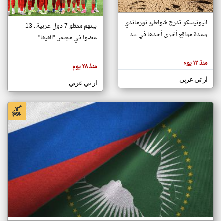
اليونيسكو تدرج شواطئ نورماندي
بينهم ممثلو 7 دول عربية.. 13
klyoum.com
وعدة مواقع أخرى أحدها في بلد ...
تغيير الدولة
عضوا في مجلس "الفيفا" ...
تعبر
مصادر الأخبار من جزر القمر
المقالات
الموجوده
اخبار جزر القمر على مدار الساعة
منذ ١٣ يوم
هنا عن
منذ ٢٨ يوم
وجهة
نظر
أهم اخبار جزر القمر العاجلة والمباشرة
ار تي عربي
كاتبيها.
ار تي عربي