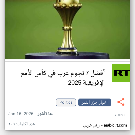
أفضل 7 نجوم عرب في كأس الأمم
الإفريقية 2025
اخبار جزر القمر
Politics
Jan 16, 2026
منذ ٦ أشهر
YD16SE
عدد الكلمات: ١٠٩
•
arabic.rt.com
ار تي عربي