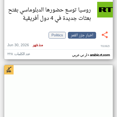
روسيا توسع حضورها الدبلوماسي بفتح
بعثات جديدة في 4 دول أفريقية
اخبار جزر القمر
Politics
Jun 30, 2026
منذ شهر
TG39ZI
عدد الكلمات: ٢٢٨
•
arabic.rt.com
ار تي عربي