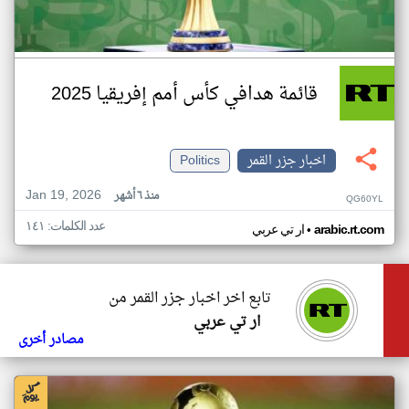
قائمة هدافي كأس أمم إفريقيا 2025
اخبار جزر القمر
Politics
Jan 19, 2026
منذ ٦ أشهر
QG60YL
عدد الكلمات: ١٤١
•
arabic.rt.com
ار تي عربي
تابع اخر اخبار جزر القمر من
ار تي عربي
مصادر أخرى