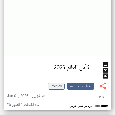
كأس العالم 2026
اخبار جزر القمر
Politics
Jun 01, 2026
منذ شهرين
PF63IT
عدد الكلمات: ٦ الصور: ٢٥
•
bbc.com
بي بي سي عربي