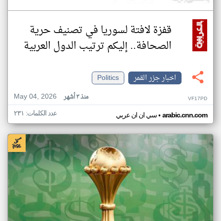
قفزة لافتة لسوريا في تصنيف حرية
الصحافة.. إليكم ترتيب الدول العربية
اخبار جزر القمر
Politics
May 04, 2026
منذ ٣ أشهر
VF17PD
عدد الكلمات: ٢٣١
•
arabic.cnn.com
سي ان ان عربي