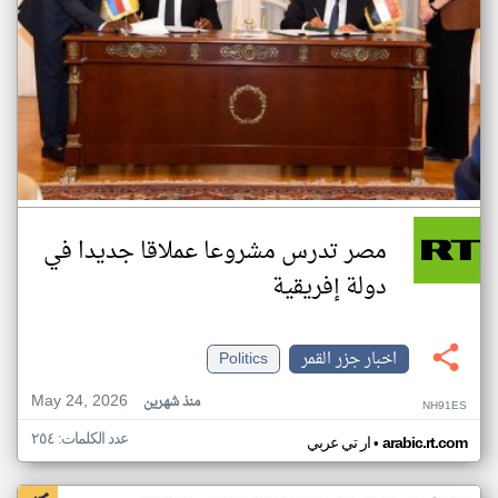
مصر تدرس مشروعا عملاقا جديدا في
دولة إفريقية
اخبار جزر القمر
Politics
May 24, 2026
منذ شهرين
NH91ES
عدد الكلمات: ٢٥٤
•
arabic.rt.com
ار تي عربي