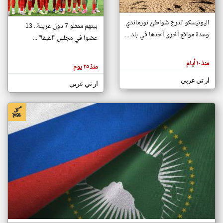
اليونيسكو تدرج شواطئ نورماندي
بينهم ممثلو 7 دول عربية.. 13
klyoum.com
وعدة مواقع أخرى أحدها في بلد ...
تغيير الدولة
عضوا في مجلس "الفيفا" ...
تعبر
مصادر الأخبار من جزر القمر
المقالات
الموجوده
اخبار جزر القمر على مدار الساعة
منذ ١٠ أيام
هنا عن
منذ ٢٥ يوم
وجهة
نظر
أهم اخبار جزر القمر العاجلة والمباشرة
ار تي عربي
كاتبيها.
ار تي عربي