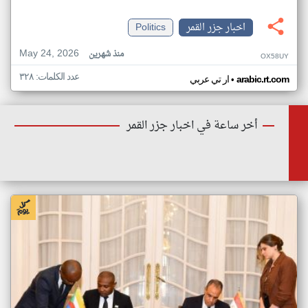
اخبار جزر القمر
Politics
May 24, 2026
منذ شهرين
OX58UY
عدد الكلمات: ٣٢٨
•
arabic.rt.com
ار تي عربي
أخر ساعة في اخبار جزر القمر