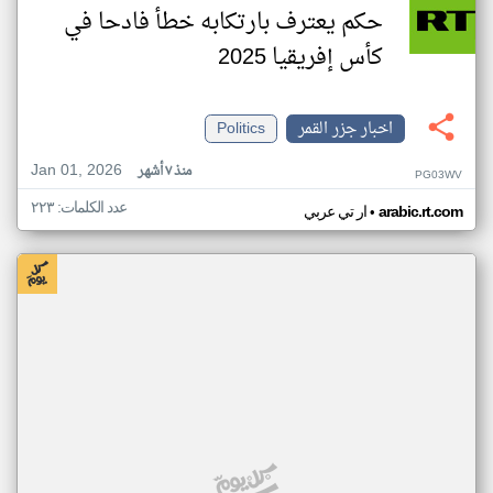
حكم يعترف بارتكابه خطأ فادحا في
كأس إفريقيا 2025
اخبار جزر القمر
Politics
Jan 01, 2026
منذ ٧ أشهر
PG03WV
عدد الكلمات: ٢٢٣
•
arabic.rt.com
ار تي عربي