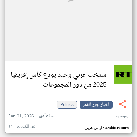
منتخب عربي وحيد يودع كأس إفريقيا
2025 من دور المجموعات
اخبار جزر القمر
Politics
Jan 01, 2026
منذ ٧ أشهر
YU55DX
عدد الكلمات: ١١٠
•
arabic.rt.com
ار تي عربي