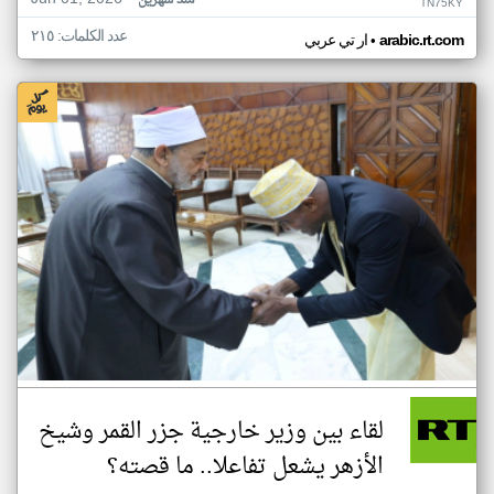
منذ شهرين
TN75KY
عدد الكلمات: ٢١٥
•
arabic.rt.com
ار تي عربي
لقاء بين وزير خارجية جزر القمر وشيخ
الأزهر يشعل تفاعلا.. ما قصته؟