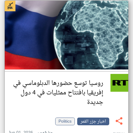
روسيا توسع حضورها الدبلوماسي في
إفريقيا بافتتاح ممثليات في 4 دول
جديدة
اخبار جزر القمر
Politics
Jun 01, 2026