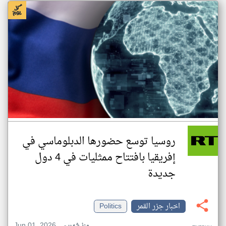
روسيا توسع حضورها الدبلوماسي في
إفريقيا بافتتاح ممثليات في 4 دول
جديدة
اخبار جزر القمر
Politics
Jun 01, 2026