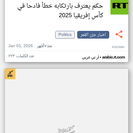
حكم يعترف بارتكابه خطأ فادحا في
كأس إفريقيا 2025
اخبار جزر القمر
Politics
Jan 01, 2026
منذ ٧ أشهر
PG03WV
عدد الكلمات: ٢٢٣
•
arabic.rt.com
ار تي عربي