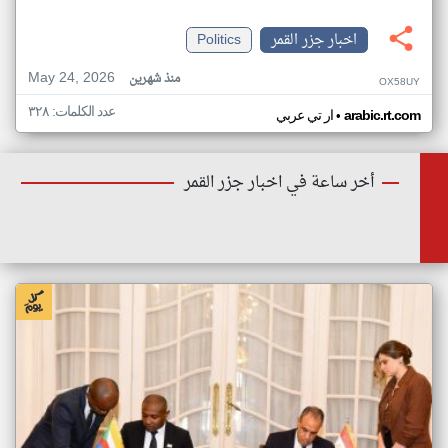
اخبار جزر القمر
Politics
May 24, 2026
منذ شهرين
OX58UY
عدد الكلمات: ٣٢٨
•
arabic.rt.com
ار تي عربي
أخر ساعة في اخبار جزر القمر