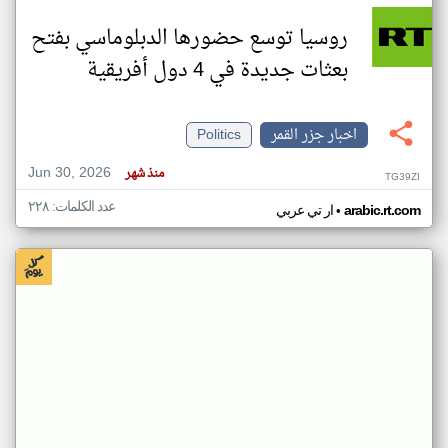
روسيا توسع حضورها الدبلوماسي بفتح
بعثات جديدة في 4 دول أفريقية
اخبار جزر القمر
Politics
Jun 30, 2026
منذ شهر
TG39ZI
عدد الكلمات: ٢٢٨
•
arabic.rt.com
ار تي عربي