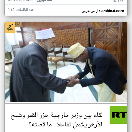
منذ شهرين
TN75KY
عدد الكلمات: ٢١٥
•
arabic.rt.com
ار تي عربي
لقاء بين وزير خارجية جزر القمر وشيخ
الأزهر يشعل تفاعلا.. ما قصته؟