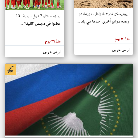
اليونيسكو تدرج شواطئ نورماندي
بينهم ممثلو 7 دول عربية.. 13
klyoum.com
وعدة مواقع أخرى أحدها في بلد ...
تغيير الدولة
عضوا في مجلس "الفيفا" ...
تعبر
مصادر الأخبار من جزر القمر
المقالات
الموجوده
اخبار جزر القمر على مدار الساعة
منذ ١٤ يوم
هنا عن
منذ ٢٩ يوم
وجهة
نظر
أهم اخبار جزر القمر العاجلة والمباشرة
ار تي عربي
كاتبيها.
ار تي عربي