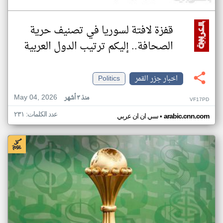
قفزة لافتة لسوريا في تصنيف حرية
الصحافة.. إليكم ترتيب الدول العربية
اخبار جزر القمر
Politics
May 04, 2026
منذ ٣ أشهر
VF17PD
عدد الكلمات: ٢٣١
•
arabic.cnn.com
سي ان ان عربي