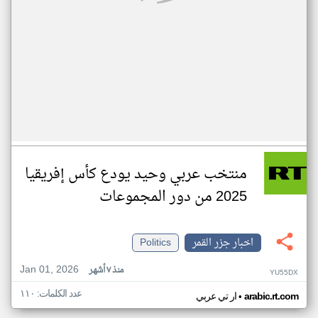
منتخب عربي وحيد يودع كأس إفريقيا
2025 من دور المجموعات
اخبار جزر القمر
Politics
Jan 01, 2026
منذ ٧ أشهر
YU55DX
عدد الكلمات: ١١٠
•
arabic.rt.com
ار تي عربي