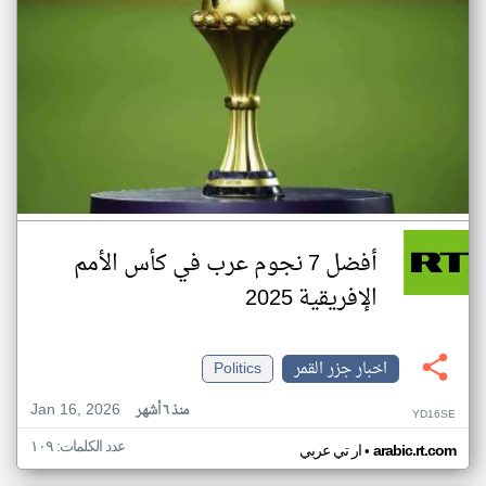
أفضل 7 نجوم عرب في كأس الأمم
الإفريقية 2025
اخبار جزر القمر
Politics
Jan 16, 2026
منذ ٦ أشهر
YD16SE
عدد الكلمات: ١٠٩
•
arabic.rt.com
ار تي عربي