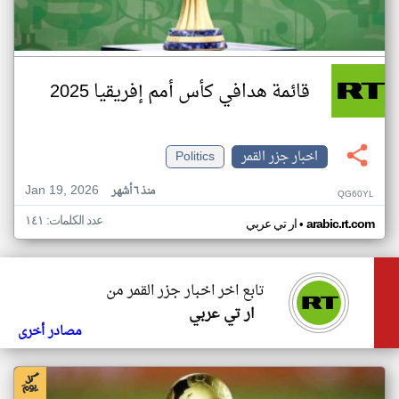
قائمة هدافي كأس أمم إفريقيا 2025
اخبار جزر القمر
Politics
Jan 19, 2026
منذ ٦ أشهر
QG60YL
عدد الكلمات: ١٤١
•
arabic.rt.com
ار تي عربي
تابع اخر اخبار جزر القمر من
ار تي عربي
مصادر أخرى