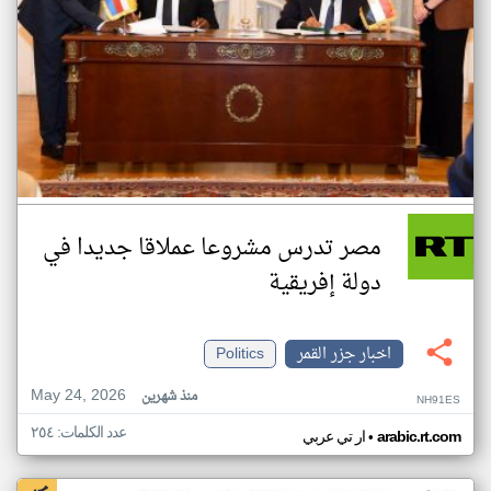
مصر تدرس مشروعا عملاقا جديدا في
دولة إفريقية
اخبار جزر القمر
Politics
May 24, 2026
منذ شهرين
NH91ES
عدد الكلمات: ٢٥٤
•
arabic.rt.com
ار تي عربي