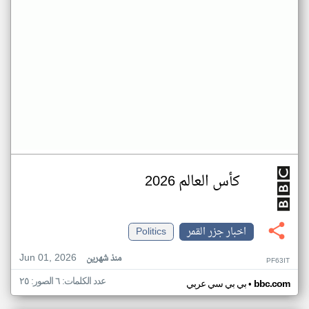
كأس العالم 2026
اخبار جزر القمر
Politics
Jun 01, 2026
منذ شهرين
PF63IT
عدد الكلمات: ٦ الصور: ٢٥
•
bbc.com
بي بي سي عربي