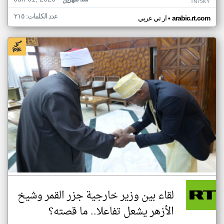
منذ شهرين
TN75KY
عدد الكلمات: ٢١٥
•
arabic.rt.com
ار تي عربي
لقاء بين وزير خارجية جزر القمر وشيخ
الأزهر يشعل تفاعلا.. ما قصته؟