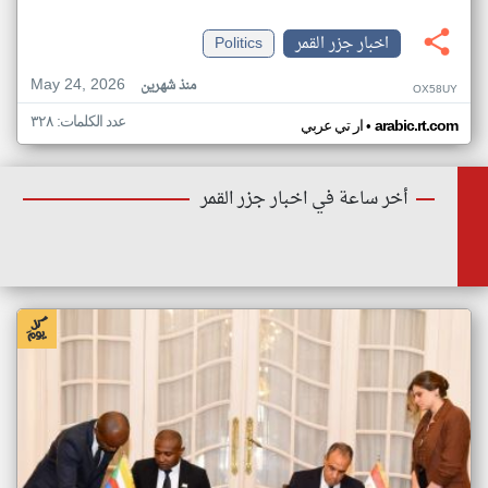
اخبار جزر القمر
Politics
May 24, 2026
منذ شهرين
OX58UY
عدد الكلمات: ٣٢٨
•
arabic.rt.com
ار تي عربي
أخر ساعة في اخبار جزر القمر