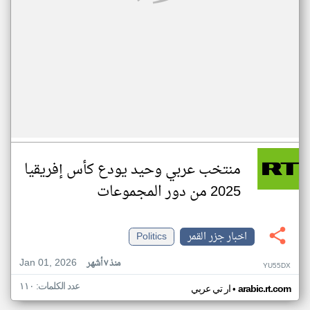
منتخب عربي وحيد يودع كأس إفريقيا
2025 من دور المجموعات
اخبار جزر القمر
Politics
Jan 01, 2026
منذ ٧ أشهر
YU55DX
عدد الكلمات: ١١٠
•
arabic.rt.com
ار تي عربي