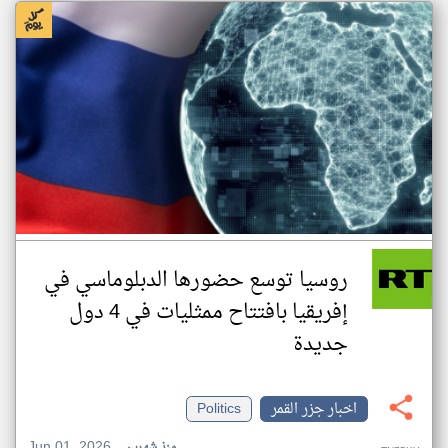
روسيا توسع حضورها الدبلوماسي في
إفريقيا بافتتاح ممثليات في 4 دول
جديدة
اخبار جزر القمر
Politics
Jun 01, 2026