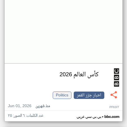
كأس العالم 2026
اخبار جزر القمر
Politics
Jun 01, 2026
منذ شهرين
PF63IT
عدد الكلمات: ٦ الصور: ٢٥
•
bbc.com
بي بي سي عربي