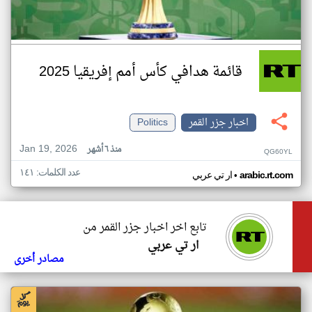
قائمة هدافي كأس أمم إفريقيا 2025
اخبار جزر القمر
Politics
Jan 19, 2026
منذ ٦ أشهر
QG60YL
عدد الكلمات: ١٤١
•
arabic.rt.com
ار تي عربي
تابع اخر اخبار جزر القمر من
ار تي عربي
مصادر أخرى