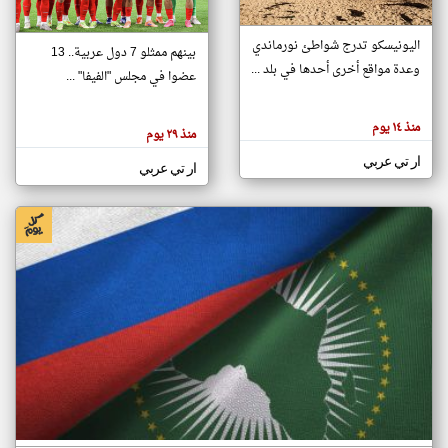
اليونيسكو تدرج شواطئ نورماندي
بينهم ممثلو 7 دول عربية.. 13
klyoum.com
وعدة مواقع أخرى أحدها في بلد ...
تغيير الدولة
عضوا في مجلس "الفيفا" ...
تعبر
مصادر الأخبار من جزر القمر
المقالات
الموجوده
اخبار جزر القمر على مدار الساعة
منذ ١٤ يوم
هنا عن
منذ ٢٩ يوم
وجهة
نظر
أهم اخبار جزر القمر العاجلة والمباشرة
ار تي عربي
كاتبيها.
ار تي عربي