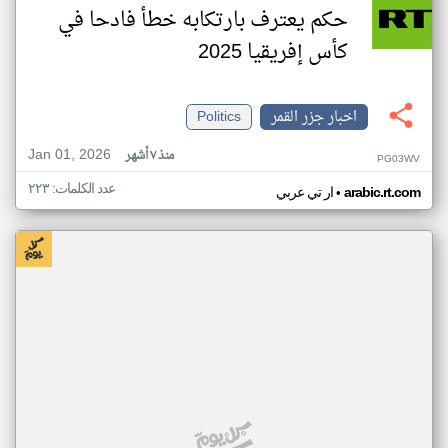
حكم يعترف بارتكابه خطأ فادحا في
كأس إفريقيا 2025
اخبار جزر القمر
Politics
Jan 01, 2026
منذ ٧ أشهر
PG03WV
عدد الكلمات: ٢٢٣
•
arabic.rt.com
ار تي عربي