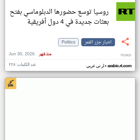
روسيا توسع حضورها الدبلوماسي بفتح
بعثات جديدة في 4 دول أفريقية
اخبار جزر القمر
Politics
Jun 30, 2026
منذ شهر
TG39ZI
عدد الكلمات: ٢٢٨
•
arabic.rt.com
ار تي عربي