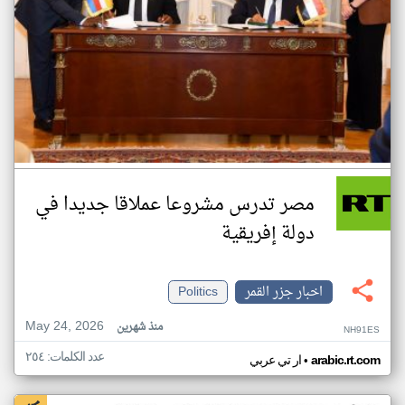
مصر تدرس مشروعا عملاقا جديدا في
دولة إفريقية
اخبار جزر القمر
Politics
May 24, 2026
منذ شهرين
NH91ES
عدد الكلمات: ٢٥٤
•
arabic.rt.com
ار تي عربي