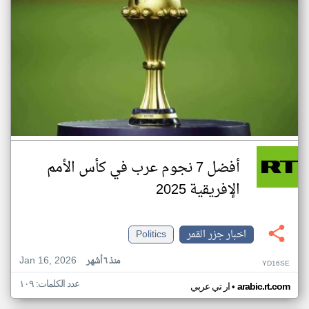
أفضل 7 نجوم عرب في كأس الأمم
الإفريقية 2025
اخبار جزر القمر
Politics
Jan 16, 2026
منذ ٦ أشهر
YD16SE
عدد الكلمات: ١٠٩
•
arabic.rt.com
ار تي عربي