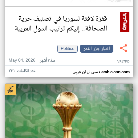
قفزة لافتة لسوريا في تصنيف حرية
الصحافة.. إليكم ترتيب الدول العربية
اخبار جزر القمر
Politics
May 04, 2026
منذ ٣ أشهر
VF17PD
عدد الكلمات: ٢٣١
•
arabic.cnn.com
سي ان ان عربي