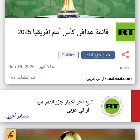
قائمة هدافي كأس أمم إفريقيا 2025
اخبار جزر القمر
Politics
Jan 19, 2026
منذ ٦ أشهر
QG60YL
عدد الكلمات: ١٤١
•
arabic.rt.com
ار تي عربي
تابع اخر اخبار جزر القمر من
ار تي عربي
مصادر أخرى