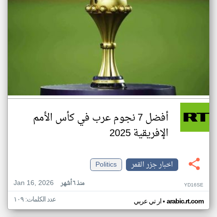
أفضل 7 نجوم عرب في كأس الأمم
الإفريقية 2025
اخبار جزر القمر
Politics
Jan 16, 2026
منذ ٦ أشهر
YD16SE
عدد الكلمات: ١٠٩
•
arabic.rt.com
ار تي عربي