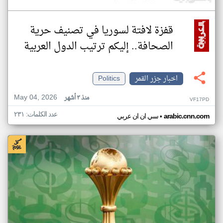
قفزة لافتة لسوريا في تصنيف حرية
الصحافة.. إليكم ترتيب الدول العربية
اخبار جزر القمر
Politics
May 04, 2026
منذ ٣ أشهر
VF17PD
عدد الكلمات: ٢٣١
•
arabic.cnn.com
سي ان ان عربي