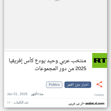
منتخب عربي وحيد يودع كأس إفريقيا
2025 من دور المجموعات
اخبار جزر القمر
Politics
Jan 01, 2026
منذ ٧ أشهر
YU55DX
عدد الكلمات: ١١٠
•
arabic.rt.com
ار تي عربي