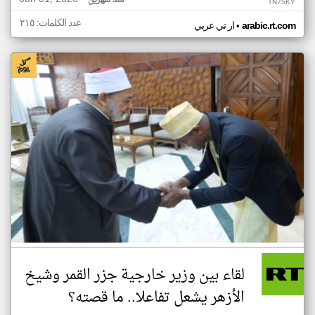
منذ شهرين
TN75KY
عدد الكلمات: ٢١٥
•
arabic.rt.com
ار تي عربي
لقاء بين وزير خارجية جزر القمر وشيخ
الأزهر يشعل تفاعلا.. ما قصته؟