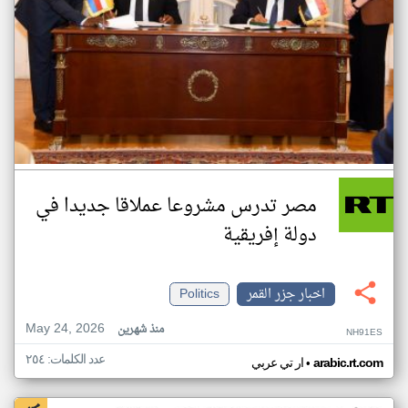
مصر تدرس مشروعا عملاقا جديدا في
دولة إفريقية
اخبار جزر القمر
Politics
May 24, 2026
منذ شهرين
NH91ES
عدد الكلمات: ٢٥٤
•
arabic.rt.com
ار تي عربي