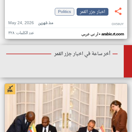
اخبار جزر القمر
Politics
May 24, 2026
منذ شهرين
OX58UY
عدد الكلمات: ٣٢٨
•
arabic.rt.com
ار تي عربي
أخر ساعة في اخبار جزر القمر