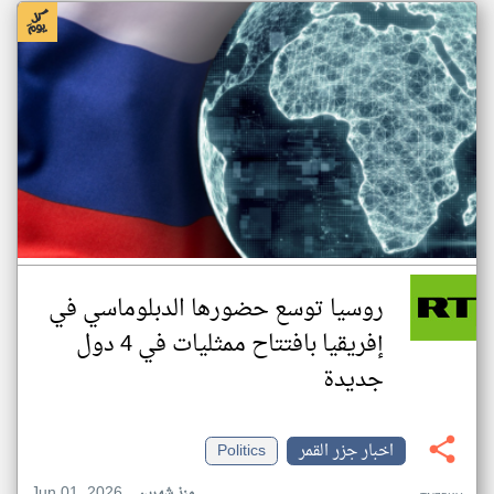
روسيا توسع حضورها الدبلوماسي في
إفريقيا بافتتاح ممثليات في 4 دول
جديدة
اخبار جزر القمر
Politics
Jun 01, 2026