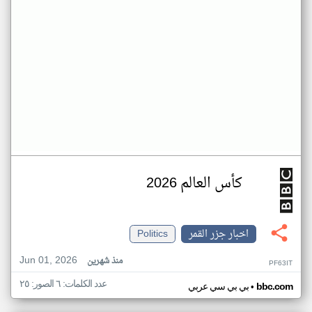
كأس العالم 2026
اخبار جزر القمر
Politics
Jun 01, 2026
منذ شهرين
PF63IT
عدد الكلمات: ٦ الصور: ٢٥
•
bbc.com
بي بي سي عربي