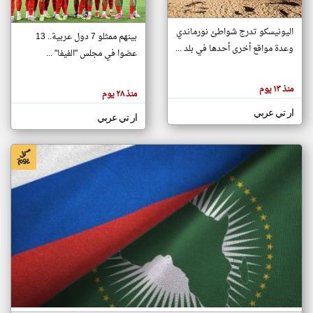
اليونيسكو تدرج شواطئ نورماندي
بينهم ممثلو 7 دول عربية.. 13
klyoum.com
وعدة مواقع أخرى أحدها في بلد ...
تغيير الدولة
عضوا في مجلس "الفيفا" ...
تعبر
مصادر الأخبار من جزر القمر
المقالات
الموجوده
اخبار جزر القمر على مدار الساعة
منذ ١٣ يوم
هنا عن
منذ ٢٨ يوم
وجهة
نظر
أهم اخبار جزر القمر العاجلة والمباشرة
ار تي عربي
كاتبيها.
ار تي عربي