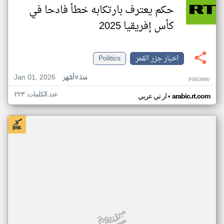
حكم يعترف بارتكابه خطأ فادحا في
كأس إفريقيا 2025
اخبار جزر القمر
Politics
Jan 01, 2026
منذ ٧ أشهر
PG03WV
عدد الكلمات: ٢٢٣
•
arabic.rt.com
ار تي عربي