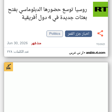
روسيا توسع حضورها الدبلوماسي بفتح
بعثات جديدة في 4 دول أفريقية
اخبار جزر القمر
Politics
Jun 30, 2026
منذ شهر
TG39ZI
عدد الكلمات: ٢٢٨
•
arabic.rt.com
ار تي عربي