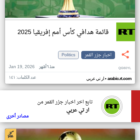
قائمة هدافي كأس أمم إفريقيا 2025
اخبار جزر القمر
Politics
Jan 19, 2026
منذ ٦ أشهر
QG60YL
عدد الكلمات: ١٤١
•
arabic.rt.com
ار تي عربي
تابع اخر اخبار جزر القمر من
ار تي عربي
مصادر أخرى