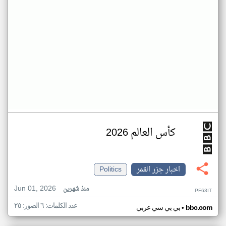
كأس العالم 2026
اخبار جزر القمر
Politics
Jun 01, 2026
منذ شهرين
PF63IT
عدد الكلمات: ٦ الصور: ٢٥
•
bbc.com
بي بي سي عربي