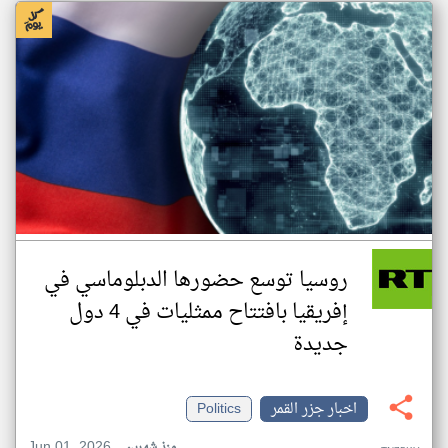
روسيا توسع حضورها الدبلوماسي في
إفريقيا بافتتاح ممثليات في 4 دول
جديدة
اخبار جزر القمر
Politics
Jun 01, 2026