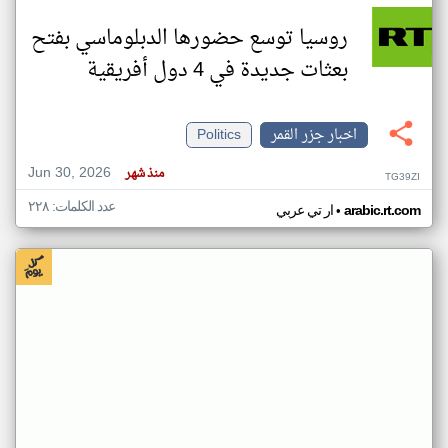
روسيا توسع حضورها الدبلوماسي بفتح
بعثات جديدة في 4 دول أفريقية
اخبار جزر القمر
Politics
Jun 30, 2026
منذ شهر
TG39ZI
عدد الكلمات: ٢٢٨
•
arabic.rt.com
ار تي عربي