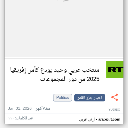
منتخب عربي وحيد يودع كأس إفريقيا
2025 من دور المجموعات
اخبار جزر القمر
Politics
Jan 01, 2026
منذ ٧ أشهر
YU55DX
عدد الكلمات: ١١٠
•
arabic.rt.com
ار تي عربي