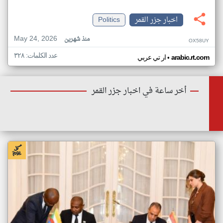
اخبار جزر القمر
Politics
May 24, 2026
منذ شهرين
OX58UY
عدد الكلمات: ٣٢٨
•
arabic.rt.com
ار تي عربي
أخر ساعة في اخبار جزر القمر