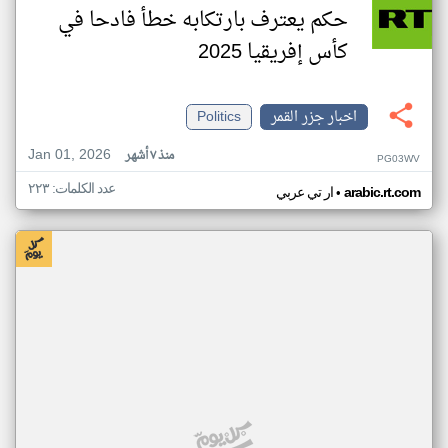
حكم يعترف بارتكابه خطأ فادحا في
كأس إفريقيا 2025
اخبار جزر القمر
Politics
Jan 01, 2026
منذ ٧ أشهر
PG03WV
عدد الكلمات: ٢٢٣
•
arabic.rt.com
ار تي عربي