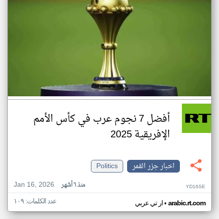
أفضل 7 نجوم عرب في كأس الأمم
الإفريقية 2025
اخبار جزر القمر
Politics
Jan 16, 2026
منذ ٦ أشهر
YD16SE
عدد الكلمات: ١٠٩
•
arabic.rt.com
ار تي عربي