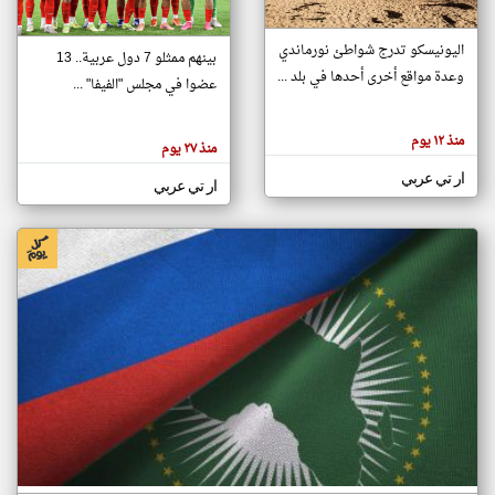
اليونيسكو تدرج شواطئ نورماندي
بينهم ممثلو 7 دول عربية.. 13
klyoum.com
وعدة مواقع أخرى أحدها في بلد ...
تغيير الدولة
عضوا في مجلس "الفيفا" ...
تعبر
مصادر الأخبار من جزر القمر
المقالات
الموجوده
اخبار جزر القمر على مدار الساعة
منذ ١٢ يوم
هنا عن
منذ ٢٧ يوم
وجهة
نظر
أهم اخبار جزر القمر العاجلة والمباشرة
ار تي عربي
كاتبيها.
ار تي عربي