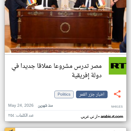
مصر تدرس مشروعا عملاقا جديدا في
دولة إفريقية
اخبار جزر القمر
Politics
May 24, 2026
منذ شهرين
NH91ES
عدد الكلمات: ٢٥٤
•
arabic.rt.com
ار تي عربي