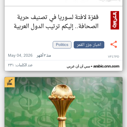
قفزة لافتة لسوريا في تصنيف حرية
الصحافة.. إليكم ترتيب الدول العربية
اخبار جزر القمر
Politics
May 04, 2026
منذ ٣ أشهر
VF17PD
عدد الكلمات: ٢٣١
•
arabic.cnn.com
سي ان ان عربي