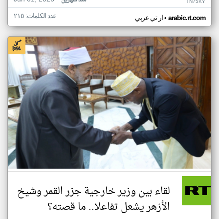
منذ شهرين
TN75KY
عدد الكلمات: ٢١٥
•
arabic.rt.com
ار تي عربي
لقاء بين وزير خارجية جزر القمر وشيخ
الأزهر يشعل تفاعلا.. ما قصته؟