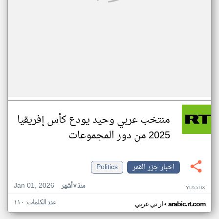
منتخب عربي وحيد يودع كأس إفريقيا
2025 من دور المجموعات
اخبار جزر القمر
Politics
Jan 01, 2026
منذ ٧ أشهر
YU55DX
عدد الكلمات: ١١٠
•
arabic.rt.com
ار تي عربي