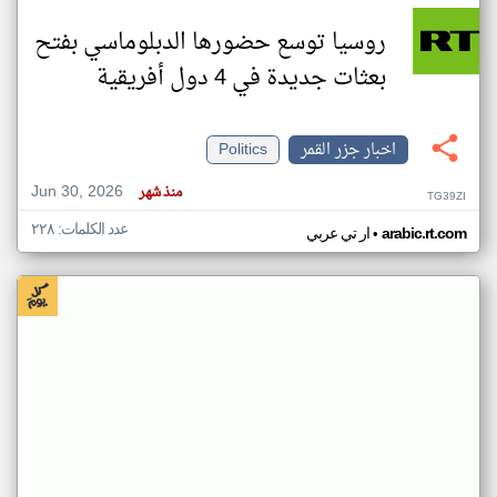
روسيا توسع حضورها الدبلوماسي بفتح
بعثات جديدة في 4 دول أفريقية
اخبار جزر القمر
Politics
Jun 30, 2026
منذ شهر
TG39ZI
عدد الكلمات: ٢٢٨
•
arabic.rt.com
ار تي عربي