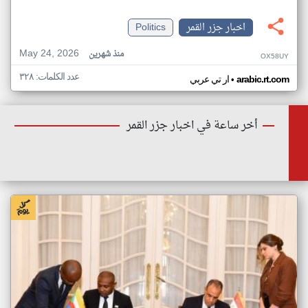
اخبار جزر القمر
Politics
May 24, 2026
منذ شهرين
OX58UY
عدد الكلمات: ٣٢٨
•
arabic.rt.com
ار تي عربي
أخر ساعة في اخبار جزر القمر