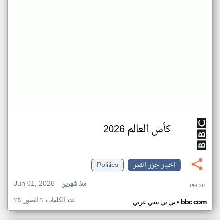
كأس العالم 2026
اخبار جزر القمر
Politics
Jun 01, 2026
منذ شهرين
PF63IT
عدد الكلمات: ٦ الصور: ٢٥
•
bbc.com
بي بي سي عربي