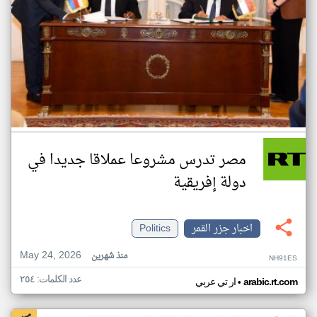
مصر تدرس مشروعا عملاقا جديدا في
دولة إفريقية
اخبار جزر القمر
Politics
May 24, 2026
منذ شهرين
NH91ES
عدد الكلمات: ٢٥٤
•
arabic.rt.com
ار تي عربي