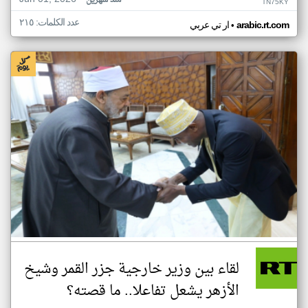
منذ شهرين
TN75KY
عدد الكلمات: ٢١٥
•
arabic.rt.com
ار تي عربي
لقاء بين وزير خارجية جزر القمر وشيخ
الأزهر يشعل تفاعلا.. ما قصته؟