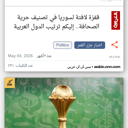
قفزة لافتة لسوريا في تصنيف حرية
الصحافة.. إليكم ترتيب الدول العربية
اخبار جزر القمر
Politics
May 04, 2026
منذ ٣ أشهر
VF17PD
عدد الكلمات: ٢٣١
•
arabic.cnn.com
سي ان ان عربي