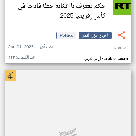
حكم يعترف بارتكابه خطأ فادحا في
كأس إفريقيا 2025
اخبار جزر القمر
Politics
Jan 01, 2026
منذ ٧ أشهر
PG03WV
عدد الكلمات: ٢٢٣
•
arabic.rt.com
ار تي عربي