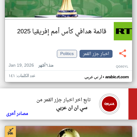
قائمة هدافي كأس أمم إفريقيا 2025
اخبار جزر القمر
Politics
Jan 19, 2026
منذ ٦ أشهر
QG60YL
عدد الكلمات: ١٤١
•
arabic.rt.com
ار تي عربي
تابع اخر اخبار جزر القمر من
سي ان ان عربي
مصادر أخرى