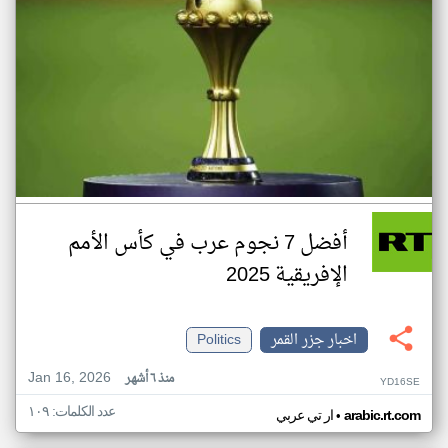
أفضل 7 نجوم عرب في كأس الأمم
الإفريقية 2025
اخبار جزر القمر
Politics
Jan 16, 2026
منذ ٦ أشهر
YD16SE
عدد الكلمات: ١٠٩
•
arabic.rt.com
ار تي عربي