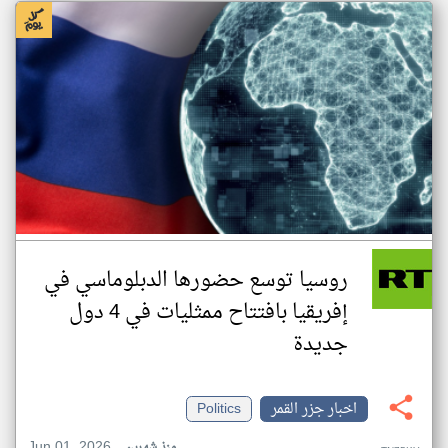
روسيا توسع حضورها الدبلوماسي في
إفريقيا بافتتاح ممثليات في 4 دول
جديدة
اخبار جزر القمر
Politics
Jun 01, 2026