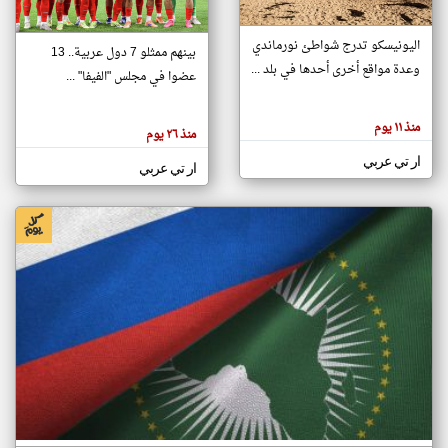
اليونيسكو تدرج شواطئ نورماندي
بينهم ممثلو 7 دول عربية.. 13
klyoum.com
وعدة مواقع أخرى أحدها في بلد ...
تغيير الدولة
عضوا في مجلس "الفيفا" ...
تعبر
مصادر الأخبار من جزر القمر
المقالات
الموجوده
اخبار جزر القمر على مدار الساعة
منذ ١١ يوم
هنا عن
منذ ٢٦ يوم
وجهة
نظر
أهم اخبار جزر القمر العاجلة والمباشرة
ار تي عربي
كاتبيها.
ار تي عربي