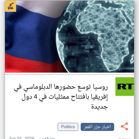
روسيا توسع حضورها الدبلوماسي في
إفريقيا بافتتاح ممثليات في 4 دول
جديدة
اخبار جزر القمر
Politics
Jun 01, 2026