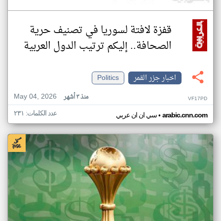
قفزة لافتة لسوريا في تصنيف حرية
الصحافة.. إليكم ترتيب الدول العربية
اخبار جزر القمر
Politics
May 04, 2026
منذ ٣ أشهر
VF17PD
عدد الكلمات: ٢٣١
•
arabic.cnn.com
سي ان ان عربي