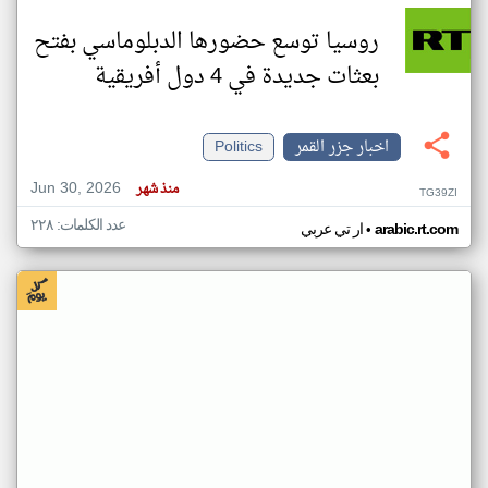
روسيا توسع حضورها الدبلوماسي بفتح
بعثات جديدة في 4 دول أفريقية
اخبار جزر القمر
Politics
Jun 30, 2026
منذ شهر
TG39ZI
عدد الكلمات: ٢٢٨
•
arabic.rt.com
ار تي عربي