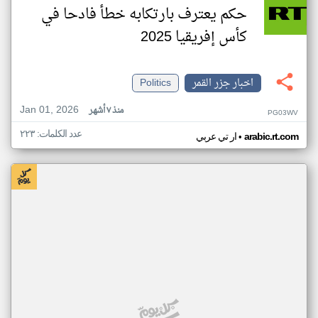
حكم يعترف بارتكابه خطأ فادحا في
كأس إفريقيا 2025
اخبار جزر القمر
Politics
Jan 01, 2026
منذ ٧ أشهر
PG03WV
عدد الكلمات: ٢٢٣
•
arabic.rt.com
ار تي عربي