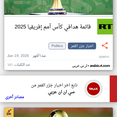
قائمة هدافي كأس أمم إفريقيا 2025
اخبار جزر القمر
Politics
Jan 19, 2026
منذ ٦ أشهر
QG60YL
عدد الكلمات: ١٤١
•
arabic.rt.com
ار تي عربي
تابع اخر اخبار جزر القمر من
سي ان ان عربي
مصادر أخرى