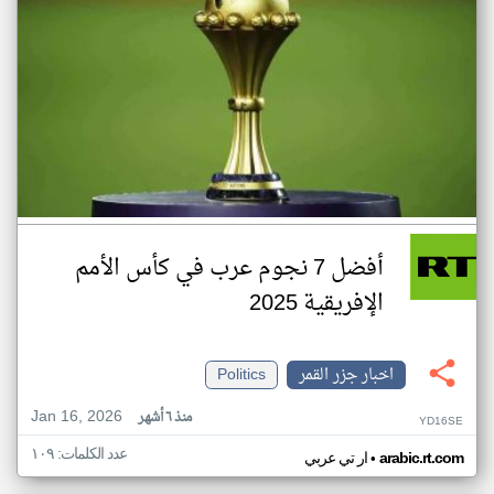
أفضل 7 نجوم عرب في كأس الأمم
الإفريقية 2025
اخبار جزر القمر
Politics
Jan 16, 2026
منذ ٦ أشهر
YD16SE
عدد الكلمات: ١٠٩
•
arabic.rt.com
ار تي عربي