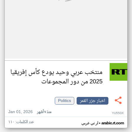
منتخب عربي وحيد يودع كأس إفريقيا
2025 من دور المجموعات
اخبار جزر القمر
Politics
Jan 01, 2026
منذ ٧ أشهر
YU55DX
عدد الكلمات: ١١٠
•
arabic.rt.com
ار تي عربي