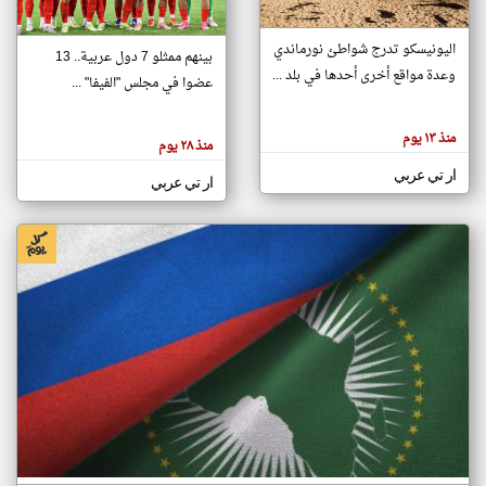
اليونيسكو تدرج شواطئ نورماندي
بينهم ممثلو 7 دول عربية.. 13
klyoum.com
وعدة مواقع أخرى أحدها في بلد ...
تغيير الدولة
عضوا في مجلس "الفيفا" ...
تعبر
مصادر الأخبار من جزر القمر
المقالات
الموجوده
اخبار جزر القمر على مدار الساعة
منذ ١٣ يوم
هنا عن
منذ ٢٨ يوم
وجهة
نظر
أهم اخبار جزر القمر العاجلة والمباشرة
ار تي عربي
كاتبيها.
ار تي عربي