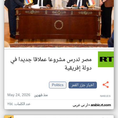
مصر تدرس مشروعا عملاقا جديدا في
دولة إفريقية
اخبار جزر القمر
Politics
May 24, 2026
منذ شهرين
NH91ES
عدد الكلمات: ٢٥٤
•
arabic.rt.com
ار تي عربي