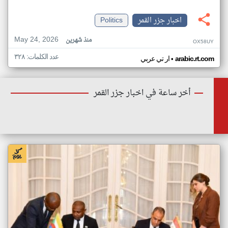
اخبار جزر القمر
Politics
May 24, 2026
منذ شهرين
OX58UY
عدد الكلمات: ٣٢٨
•
arabic.rt.com
ار تي عربي
أخر ساعة في اخبار جزر القمر