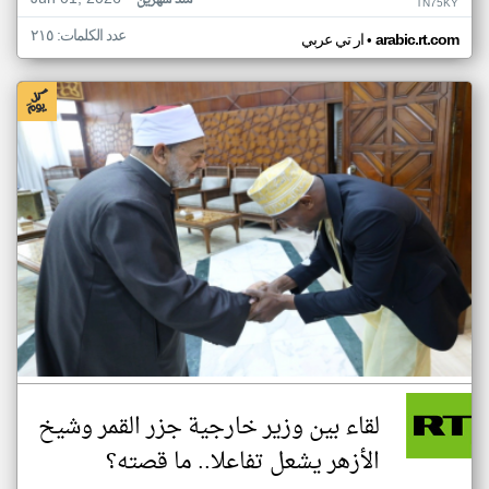
منذ شهرين
TN75KY
عدد الكلمات: ٢١٥
•
arabic.rt.com
ار تي عربي
لقاء بين وزير خارجية جزر القمر وشيخ
الأزهر يشعل تفاعلا.. ما قصته؟