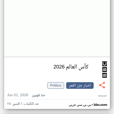
كأس العالم 2026
اخبار جزر القمر
Politics
Jun 01, 2026
منذ شهرين
PF63IT
عدد الكلمات: ٦ الصور: ٢٥
•
bbc.com
بي بي سي عربي