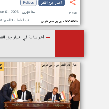
اخبار جزر القمر
Politics
Jun 01, 2026
منذ شهرين
PF63IT
عدد الكلمات: ٦ الصور: ٢٥
•
bbc.com
بي بي سي عربي
أخر ساعة في اخبار جزر القم
اخبار جزر القمر من ار تي عربي