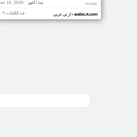
Jan 16, 2026
منذ ٦ أشهر
YD16SE
عدد الكلمات: ١٠٩
•
arabic.rt.com
ار تي عربي