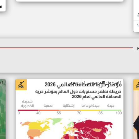
om
ر
اخبار جزر القمر من سي ان ان عربي
اخ