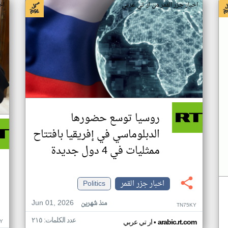
اخبار جزر القمر من ار تي عربي
اخ
روسيا توسع حضورها
الدبلوماسي في إفريقيا بافتتاح
ممثليات في 4 دول جديدة
اخبار جزر القمر
Politics
Jun 01, 2026
منذ شهرين
TN75KY
عدد الكلمات: ٢١٥
•
Y
arabic.rt.com
ار تي عربي