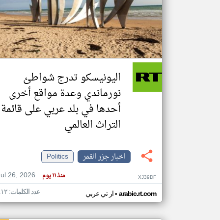
تعبر
المقالات
الموجوده
هنا عن
وجهة
اليونيسكو تدرج شواطئ
نظر
كاتبيها.
نورماندي وعدة مواقع أخرى
أحدها في بلد عربي على قائمة
التراث العالمي
اخبار جزر القمر
Politics
Jul 26, 2026
منذ ١١ يوم
XJ39DF
عدد الكلمات: ٤١٢
•
arabic.rt.com
ار تي عربي