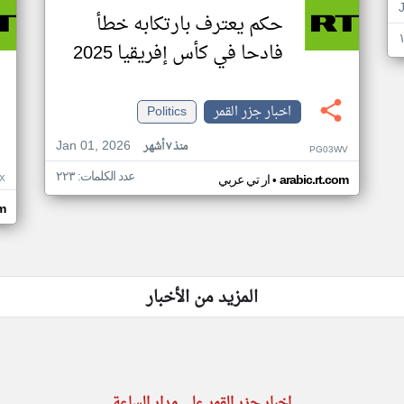
حكم يعترف بارتكابه خطأ
فادحا في كأس إفريقيا 2025
اخبار جزر القمر
Politics
Jan 01, 2026
منذ ٧ أشهر
PG03WV
عدد الكلمات: ٢٢٣
•
X
arabic.rt.com
ار تي عربي
om
المزيد من الأخبار
اخبار جزر القمر على مدار الساعة