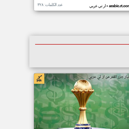
عدد الكلمات: ٣٢٨
•
arabic.rt.c
ار تي عربي
بار جزر القمر من ار تي عربي