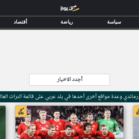
سياسة
رياضة
أقتصاد
أجدد الاخبار
ماندي وعدة مواقع أخرى أحدها في بلد عربي على قائمة التراث العال
اخبار جزر القمر من ار تي عربي
اخ