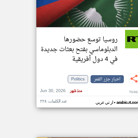
klyoum.com
تغيير الدولة
مصادر الأخبار من جزر القمر
روسيا توسع حضورها
اخبار جزر القمر على مدار الساعة
الدبلوماسي بفتح بعثات جديدة
أهم اخبار جزر القمر العاجلة والمباشرة
في 4 دول أفريقية
اخبار جزر القمر
Politics
Jun 30, 2026
منذ شهر
TG39
عدد الكلمات: ٢٢٨
•
arabic.rt.c
ار تي عربي