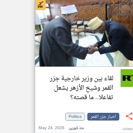
بار جزر القمر من ار تي عربي
لقاء بين وزير خارجية جزر
القمر وشيخ الأزهر يشعل
تفاعلا.. ما قصته؟
اخبار جزر القمر
Politics
May 24, 2026
منذ شهرين
OX58U