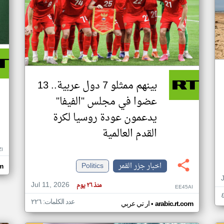
بينهم ممثلو 7 دول عربية.. 13
عضوا في مجلس "الفيفا"
يدعمون عودة روسيا لكرة
القدم العالمية
ZI
اخبار جزر القمر
Politics
om
Jul 11, 2026
منذ ٢٦ يوم
EE45AI
عدد الكلمات: ٢٢٦
•
arabic.rt.com
ار تي عربي