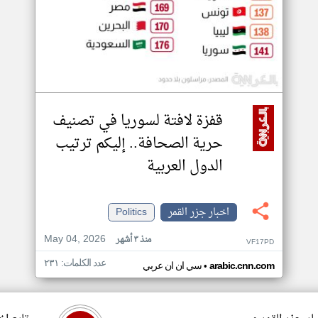
قفزة لافتة لسوريا في تصنيف
حرية الصحافة.. إليكم ترتيب
الدول العربية
اخبار جزر القمر
Politics
May 04, 2026
منذ ٣ أشهر
VF17PD
عدد الكلمات: ٢٣١
•
arabic.cnn.com
سي ان ان عربي