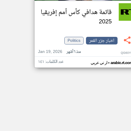
قائمة هدافي كأس أمم إفريقيا
2025
اخبار جزر القمر
Politics
Jan 19, 2026
منذ ٦ أشهر
QG60Y
عدد الكلمات: ١٤١
•
arabic.rt.c
ار تي عربي