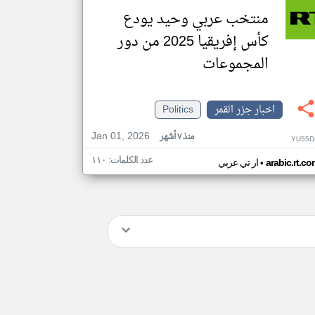
منتخب عربي وحيد يودع
كأس إفريقيا 2025 من دور
المجموعات
اخبار جزر القمر
Politics
Jan 01, 2026
منذ ٧ أشهر
YU55D
عدد الكلمات: ١١٠
•
arabic.rt.c
ار تي عربي