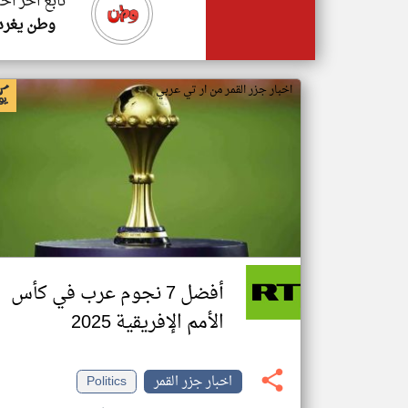
تابع اخر اخب
وطن يغرد
اخبار جزر القمر من ار تي عربي
أفضل 7 نجوم عرب في كأس
الأمم الإفريقية 2025
اخبار جزر القمر
Politics