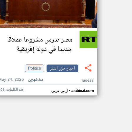
مصر تدرس مشروعا عملاقا
جديدا في دولة إفريقية
اخبار جزر القمر
Politics
May 24, 2026
منذ شهرين
NH91ES
عدد الكلمات: ٢٥٤
•
arabic.rt.com
ار تي عربي