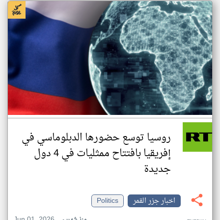
روسيا توسع حضورها الدبلوماسي في
إفريقيا بافتتاح ممثليات في 4 دول
جديدة
اخبار جزر القمر
Politics
Jun 01, 2026