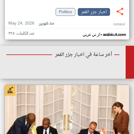
اخبار جزر القمر
Politics
May 24, 2026
منذ شهرين
OX58UY
عدد الكلمات: ٣٢٨
•
arabic.rt.com
ار تي عربي
أخر ساعة في اخبار جزر القمر