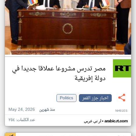
مصر تدرس مشروعا عملاقا جديدا في
دولة إفريقية
اخبار جزر القمر
Politics
May 24, 2026
منذ شهرين
NH91ES
عدد الكلمات: ٢٥٤
•
arabic.rt.com
ار تي عربي