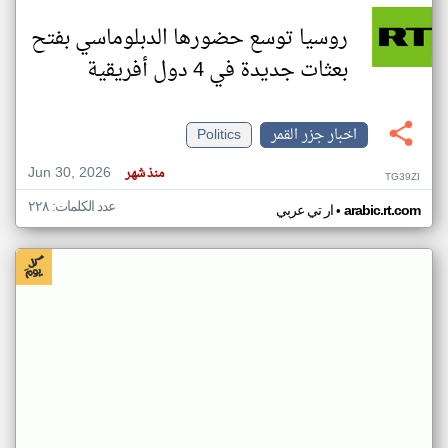
روسيا توسع حضورها الدبلوماسي بفتح
بعثات جديدة في 4 دول أفريقية
اخبار جزر القمر
Politics
Jun 30, 2026
منذ شهر
TG39ZI
عدد الكلمات: ٢٢٨
•
arabic.rt.com
ار تي عربي