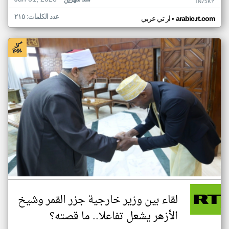
منذ شهرين
TN75KY
عدد الكلمات: ٢١٥
•
arabic.rt.com
ار تي عربي
لقاء بين وزير خارجية جزر القمر وشيخ
الأزهر يشعل تفاعلا.. ما قصته؟