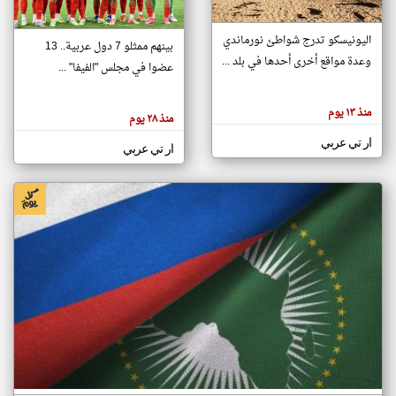
اليونيسكو تدرج شواطئ نورماندي
بينهم ممثلو 7 دول عربية.. 13
klyoum.com
وعدة مواقع أخرى أحدها في بلد ...
تغيير الدولة
عضوا في مجلس "الفيفا" ...
تعبر
مصادر الأخبار من جزر القمر
المقالات
الموجوده
اخبار جزر القمر على مدار الساعة
منذ ١٣ يوم
هنا عن
منذ ٢٨ يوم
وجهة
نظر
أهم اخبار جزر القمر العاجلة والمباشرة
ار تي عربي
كاتبيها.
ار تي عربي