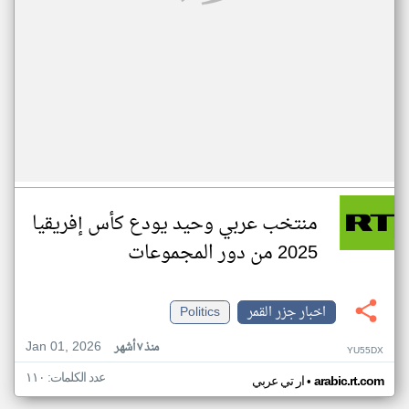
منتخب عربي وحيد يودع كأس إفريقيا
2025 من دور المجموعات
اخبار جزر القمر
Politics
Jan 01, 2026
منذ ٧ أشهر
YU55DX
عدد الكلمات: ١١٠
•
arabic.rt.com
ار تي عربي