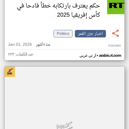
حكم يعترف بارتكابه خطأ فادحا في
كأس إفريقيا 2025
اخبار جزر القمر
Politics
Jan 01, 2026
منذ ٧ أشهر
PG03WV
عدد الكلمات: ٢٢٣
•
arabic.rt.com
ار تي عربي