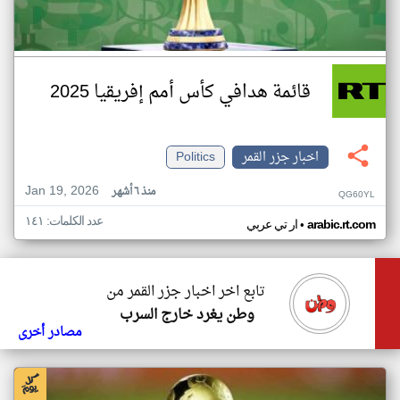
قائمة هدافي كأس أمم إفريقيا 2025
اخبار جزر القمر
Politics
Jan 19, 2026
منذ ٦ أشهر
QG60YL
عدد الكلمات: ١٤١
•
arabic.rt.com
ار تي عربي
تابع اخر اخبار جزر القمر من
وطن يغرد خارج السرب
مصادر أخرى