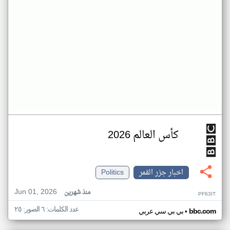
كأس العالم 2026
اخبار جزر القمر
Politics
Jun 01, 2026
منذ شهرين
PF63IT
عدد الكلمات: ٦ الصور: ٢٥
•
bbc.com
بي بي سي عربي