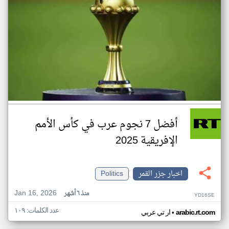
أفضل 7 نجوم عرب في كأس الأمم
الإفريقية 2025
اخبار جزر القمر
Politics
Jan 16, 2026
منذ ٦ أشهر
YD16SE
عدد الكلمات: ١٠٩
•
arabic.rt.com
ار تي عربي