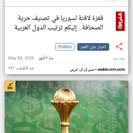
قفزة لافتة لسوريا في تصنيف حرية
الصحافة.. إليكم ترتيب الدول العربية
اخبار جزر القمر
Politics
May 04, 2026
منذ ٣ أشهر
VF17PD
عدد الكلمات: ٢٣١
•
arabic.cnn.com
سي ان ان عربي