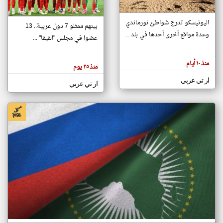
اليونيسكو تدرج شواطئ نورماندي
بينهم ممثلو 7 دول عربية.. 13
klyoum.com
وعدة مواقع أخرى أحدها في بلد ...
تغيير الدولة
عضوا في مجلس "الفيفا" ...
تعبر
مصادر الأخبار من جزر القمر
المقالات
الموجوده
اخبار جزر القمر على مدار الساعة
منذ ١٠ أيام
هنا عن
منذ ٢٥ يوم
وجهة
نظر
أهم اخبار جزر القمر العاجلة والمباشرة
ار تي عربي
كاتبيها.
ار تي عربي