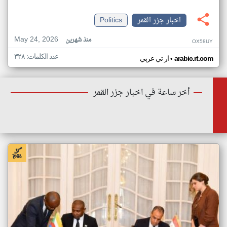
اخبار جزر القمر
Politics
May 24, 2026
منذ شهرين
OX58UY
عدد الكلمات: ٣٢٨
•
arabic.rt.com
ار تي عربي
أخر ساعة في اخبار جزر القمر