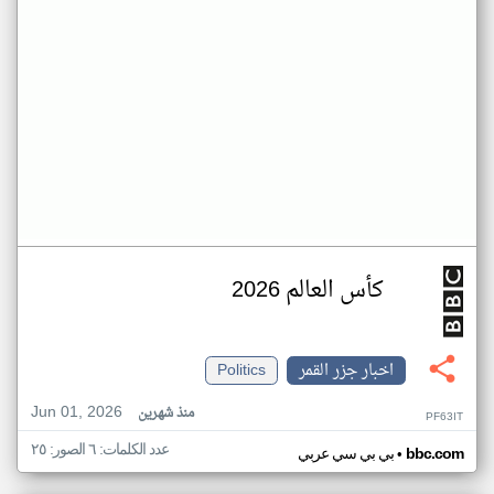
كأس العالم 2026
اخبار جزر القمر
Politics
Jun 01, 2026
منذ شهرين
PF63IT
عدد الكلمات: ٦ الصور: ٢٥
•
bbc.com
بي بي سي عربي