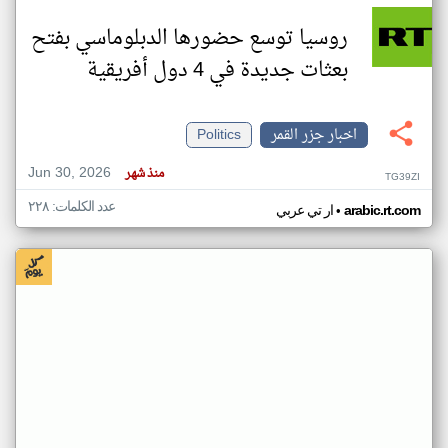
روسيا توسع حضورها الدبلوماسي بفتح
بعثات جديدة في 4 دول أفريقية
اخبار جزر القمر
Politics
Jun 30, 2026
منذ شهر
TG39ZI
عدد الكلمات: ٢٢٨
•
arabic.rt.com
ار تي عربي