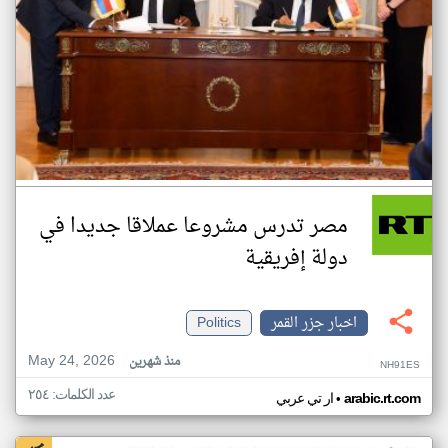
مصر تدرس مشروعا عملاقا جديدا في
دولة إفريقية
اخبار جزر القمر
Politics
May 24, 2026
منذ شهرين
NH91ES
عدد الكلمات: ٢٥٤
•
arabic.rt.com
ار تي عربي