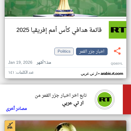
قائمة هدافي كأس أمم إفريقيا 2025
اخبار جزر القمر
Politics
Jan 19, 2026
منذ ٦ أشهر
QG60YL
عدد الكلمات: ١٤١
•
arabic.rt.com
ار تي عربي
تابع اخر اخبار جزر القمر من
ار تي عربي
مصادر أخرى