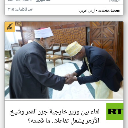
منذ شهرين
TN75KY
عدد الكلمات: ٢١٥
•
arabic.rt.com
ار تي عربي
لقاء بين وزير خارجية جزر القمر وشيخ
الأزهر يشعل تفاعلا.. ما قصته؟