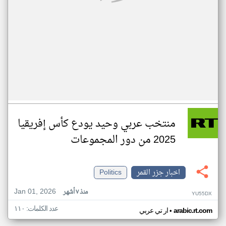
منتخب عربي وحيد يودع كأس إفريقيا
2025 من دور المجموعات
اخبار جزر القمر
Politics
Jan 01, 2026
منذ ٧ أشهر
YU55DX
عدد الكلمات: ١١٠
•
arabic.rt.com
ار تي عربي