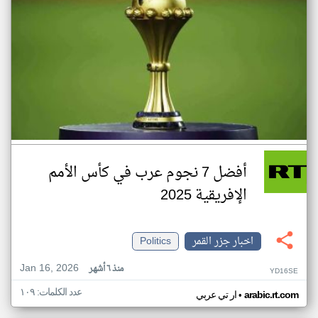
أفضل 7 نجوم عرب في كأس الأمم
الإفريقية 2025
اخبار جزر القمر
Politics
Jan 16, 2026
منذ ٦ أشهر
YD16SE
عدد الكلمات: ١٠٩
•
arabic.rt.com
ار تي عربي