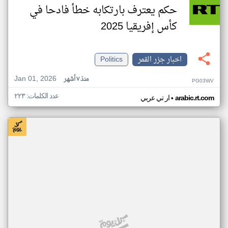
حكم يعترف بارتكابه خطأ فادحا في
كأس إفريقيا 2025
اخبار جزر القمر
Politics
Jan 01, 2026
منذ ٧ أشهر
PG03WV
عدد الكلمات: ٢٢٣
•
arabic.rt.com
ار تي عربي