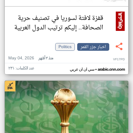
قفزة لافتة لسوريا في تصنيف حرية
الصحافة.. إليكم ترتيب الدول العربية
اخبار جزر القمر
Politics
May 04, 2026
منذ ٣ أشهر
VF17PD
عدد الكلمات: ٢٣١
•
arabic.cnn.com
سي ان ان عربي