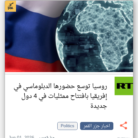
روسيا توسع حضورها الدبلوماسي في
إفريقيا بافتتاح ممثليات في 4 دول
جديدة
اخبار جزر القمر
Politics
Jun 01, 2026