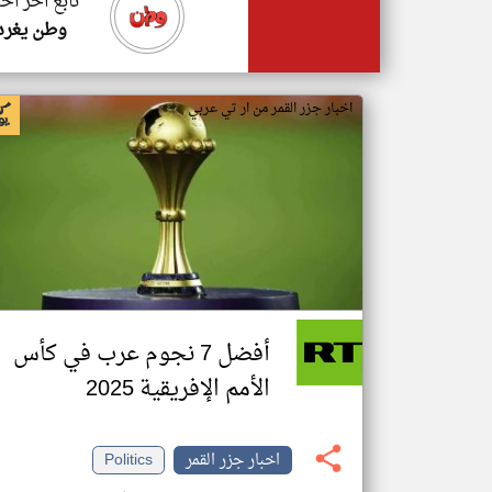
تابع اخر اخب
وطن يغرد
اخبار جزر القمر من ار تي عربي
أفضل 7 نجوم عرب في كأس
الأمم الإفريقية 2025
اخبار جزر القمر
Politics