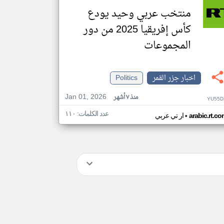
منتخب عربي وحيد يودع
كأس إفريقيا 2025 من دور
المجموعات
اخبار جزر القمر
Politics
Jan 01, 2026
منذ ٧ أشهر
YU55D
عدد الكلمات: ١١٠
•
arabic.rt.c
ار تي عربي