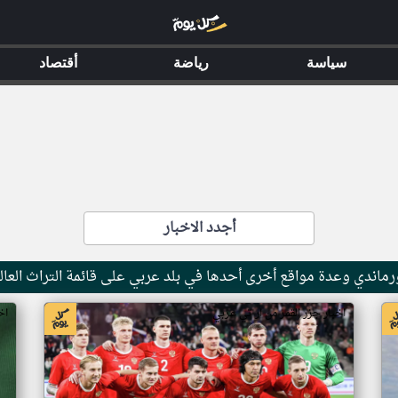
سياسة
رياضة
أقتصاد
أجدد الاخبار
ماندي وعدة مواقع أخرى أحدها في بلد عربي على قائمة التراث العال
اخبار جزر القمر من ار تي عربي
اخ