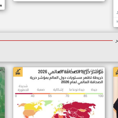
om
ر
اخبار جزر القمر من سي ان ان عربي
اخ