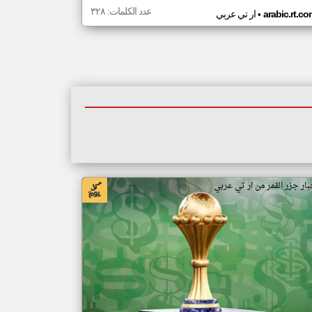
عدد الكلمات: ٣٢٨
•
arabic.rt.c
ار تي عربي
بار جزر القمر من ار تي عربي