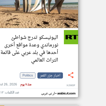
تعبر
المقالات
الموجوده
هنا عن
وجهة
اليونيسكو تدرج شواطئ
نظر
كاتبيها.
نورماندي وعدة مواقع أخرى
أحدها في بلد عربي على قائمة
التراث العالمي
اخبار جزر القمر
Politics
Jul 26, 2026
منذ ١١ يوم
XJ39DF
عدد الكلمات: ٤١٢
•
arabic.rt.com
ار تي عربي