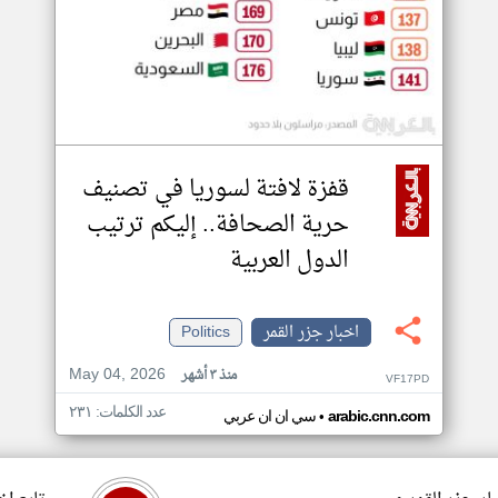
قفزة لافتة لسوريا في تصنيف
حرية الصحافة.. إليكم ترتيب
الدول العربية
اخبار جزر القمر
Politics
May 04, 2026
منذ ٣ أشهر
VF17PD
عدد الكلمات: ٢٣١
•
arabic.cnn.com
سي ان ان عربي