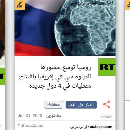
اخبار جزر القمر من ار تي عربي
اخ
روسيا توسع حضورها
الدبلوماسي في إفريقيا بافتتاح
ممثليات في 4 دول جديدة
اخبار جزر القمر
Politics
Jun 01, 2026
منذ شهرين
TN75KY
عدد الكلمات: ٢١٥
•
Y
arabic.rt.com
ار تي عربي