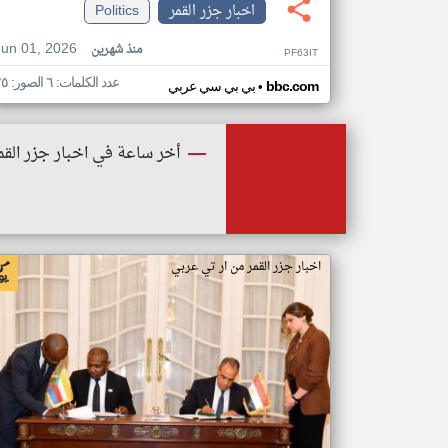
اخبار جزر القمر
Politics
Jun 01, 2026
منذ شهرين
PF63IT
عدد الكلمات: ٦ الصور: ٢٥
•
bbc.com
بي بي سي عربي
أخر ساعة في اخبار جزر القم
اخبار جزر القمر من ار تي عربي