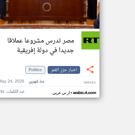
مصر تدرس مشروعا عملاقا
جديدا في دولة إفريقية
اخبار جزر القمر
Politics
May 24, 2026
منذ شهرين
NH91ES
عدد الكلمات: ٢٥٤
•
arabic.rt.com
ار تي عربي