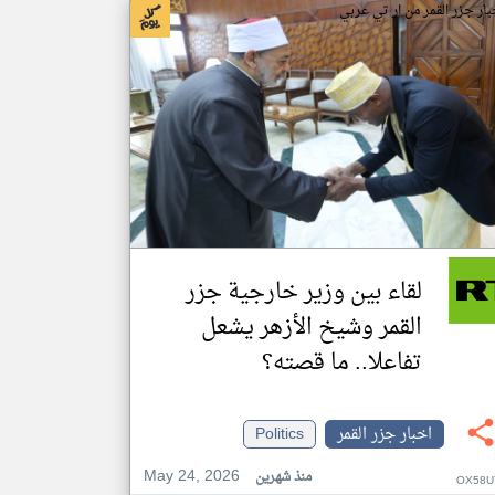
بار جزر القمر من ار تي عربي
لقاء بين وزير خارجية جزر
القمر وشيخ الأزهر يشعل
تفاعلا.. ما قصته؟
اخبار جزر القمر
Politics
May 24, 2026
منذ شهرين
OX58U