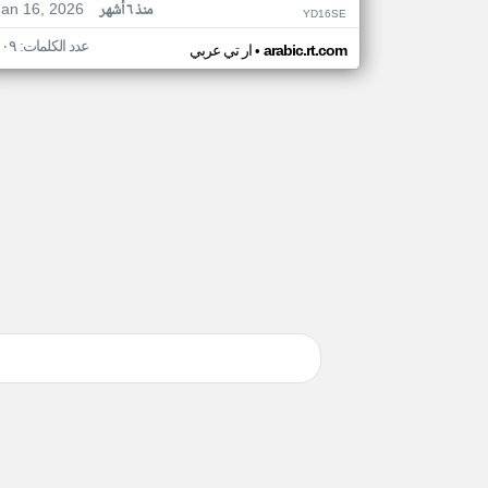
Jan 16, 2026
منذ ٦ أشهر
YD16SE
عدد الكلمات: ١٠٩
•
arabic.rt.com
ار تي عربي