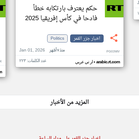
حكم يعترف بارتكابه خطأ
فادحا في كأس إفريقيا 2025
اخبار جزر القمر
Politics
Jan 01, 2026
منذ ٧ أشهر
PG03WV
عدد الكلمات: ٢٢٣
•
X
arabic.rt.com
ار تي عربي
om
المزيد من الأخبار
اخبار جزر القمر على مدار الساعة