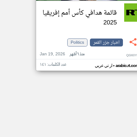
قائمة هدافي كأس أمم إفريقيا
2025
اخبار جزر القمر
Politics
Jan 19, 2026
منذ ٦ أشهر
QG60Y
عدد الكلمات: ١٤١
•
arabic.rt.c
ار تي عربي