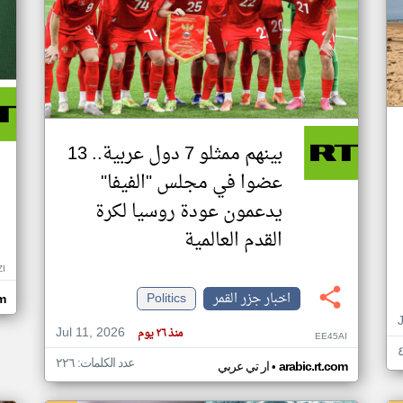
بينهم ممثلو 7 دول عربية.. 13
عضوا في مجلس "الفيفا"
يدعمون عودة روسيا لكرة
القدم العالمية
ZI
اخبار جزر القمر
Politics
om
Jul 11, 2026
منذ ٢٦ يوم
EE45AI
عدد الكلمات: ٢٢٦
•
arabic.rt.com
ار تي عربي