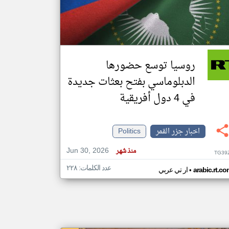
klyoum.com
تغيير الدولة
مصادر الأخبار من جزر القمر
روسيا توسع حضورها
اخبار جزر القمر على مدار الساعة
الدبلوماسي بفتح بعثات جديدة
أهم اخبار جزر القمر العاجلة والمباشرة
في 4 دول أفريقية
اخبار جزر القمر
Politics
Jun 30, 2026
منذ شهر
TG39
عدد الكلمات: ٢٢٨
•
arabic.rt.c
ار تي عربي