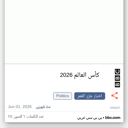
كأس العالم 2026
اخبار جزر القمر
Politics
Jun 01, 2026
منذ شهرين
PF63IT
عدد الكلمات: ٦ الصور: ٢٥
•
bbc.com
بي بي سي عربي