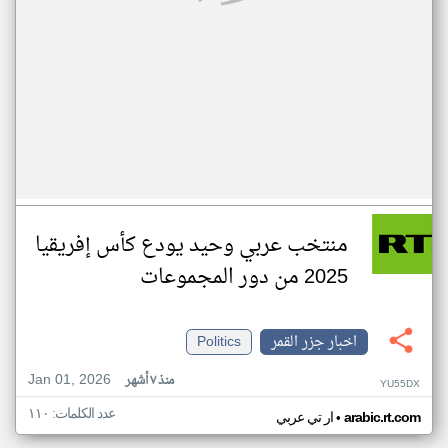
منتخب عربي وحيد يودع كأس إفريقيا
2025 من دور المجموعات
اخبار جزر القمر
Politics
Jan 01, 2026
منذ ٧ أشهر
YU55DX
عدد الكلمات: ١١٠
•
arabic.rt.com
ار تي عربي