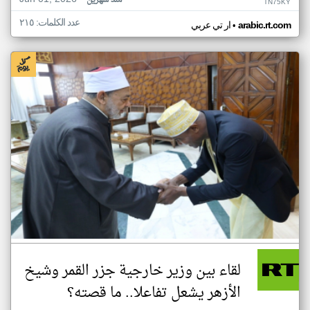
منذ شهرين
TN75KY
عدد الكلمات: ٢١٥
•
arabic.rt.com
ار تي عربي
لقاء بين وزير خارجية جزر القمر وشيخ
الأزهر يشعل تفاعلا.. ما قصته؟