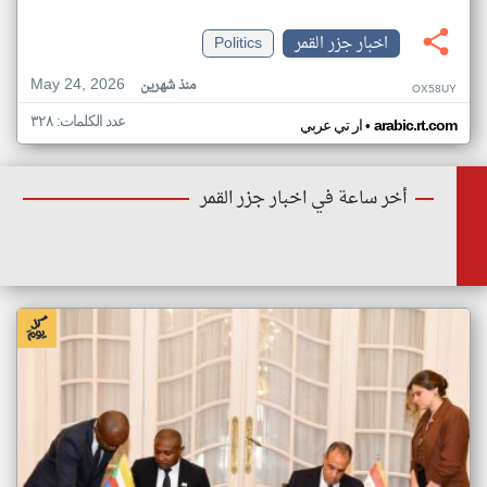
اخبار جزر القمر
Politics
May 24, 2026
منذ شهرين
OX58UY
عدد الكلمات: ٣٢٨
•
arabic.rt.com
ار تي عربي
أخر ساعة في اخبار جزر القمر