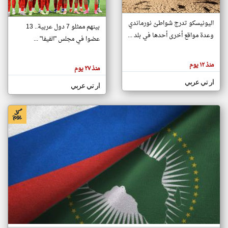
اليونيسكو تدرج شواطئ نورماندي
بينهم ممثلو 7 دول عربية.. 13
klyoum.com
وعدة مواقع أخرى أحدها في بلد ...
تغيير الدولة
عضوا في مجلس "الفيفا" ...
تعبر
مصادر الأخبار من جزر القمر
المقالات
الموجوده
اخبار جزر القمر على مدار الساعة
منذ ١٢ يوم
هنا عن
منذ ٢٧ يوم
وجهة
نظر
أهم اخبار جزر القمر العاجلة والمباشرة
ار تي عربي
كاتبيها.
ار تي عربي