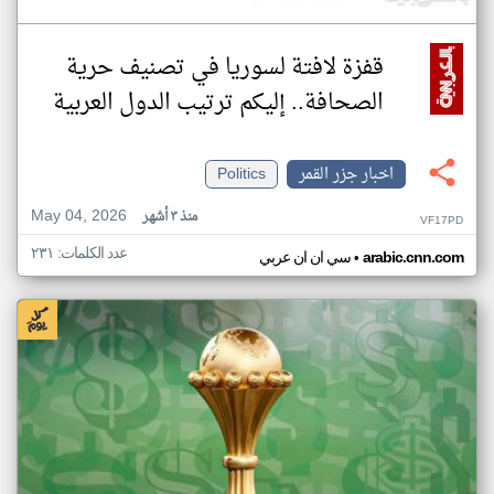
قفزة لافتة لسوريا في تصنيف حرية
الصحافة.. إليكم ترتيب الدول العربية
اخبار جزر القمر
Politics
May 04, 2026
منذ ٣ أشهر
VF17PD
عدد الكلمات: ٢٣١
•
arabic.cnn.com
سي ان ان عربي