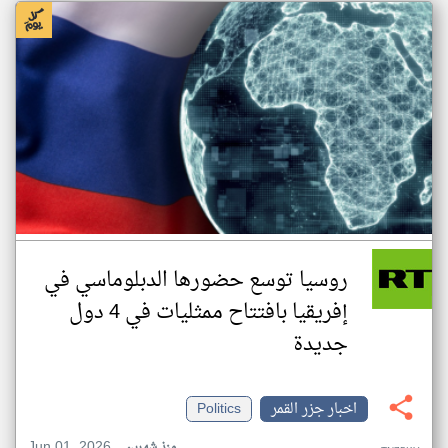
روسيا توسع حضورها الدبلوماسي في
إفريقيا بافتتاح ممثليات في 4 دول
جديدة
اخبار جزر القمر
Politics
Jun 01, 2026