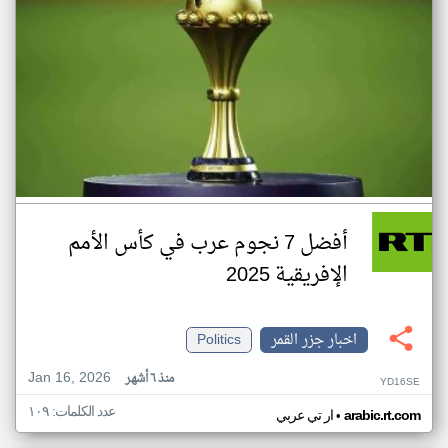
أفضل 7 نجوم عرب في كأس الأمم
الإفريقية 2025
اخبار جزر القمر
Politics
Jan 16, 2026
منذ ٦ أشهر
YD16SE
عدد الكلمات: ١٠٩
•
arabic.rt.com
ار تي عربي