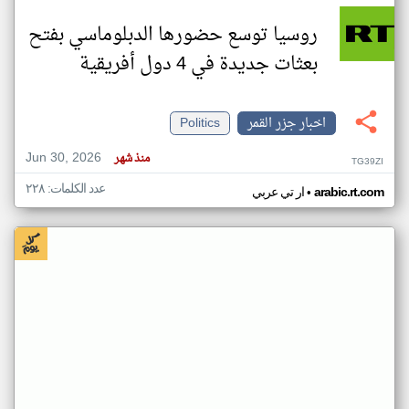
روسيا توسع حضورها الدبلوماسي بفتح
بعثات جديدة في 4 دول أفريقية
اخبار جزر القمر
Politics
Jun 30, 2026
منذ شهر
TG39ZI
عدد الكلمات: ٢٢٨
•
arabic.rt.com
ار تي عربي