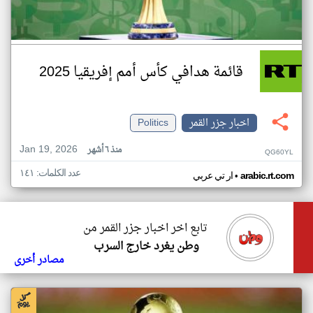
قائمة هدافي كأس أمم إفريقيا 2025
اخبار جزر القمر
Politics
Jan 19, 2026
منذ ٦ أشهر
QG60YL
عدد الكلمات: ١٤١
•
arabic.rt.com
ار تي عربي
تابع اخر اخبار جزر القمر من
وطن يغرد خارج السرب
مصادر أخرى