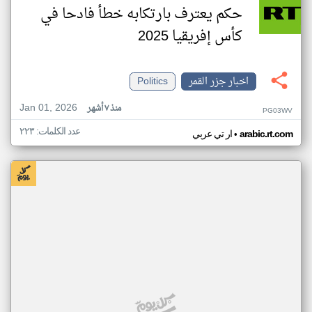
حكم يعترف بارتكابه خطأ فادحا في
كأس إفريقيا 2025
اخبار جزر القمر
Politics
Jan 01, 2026
منذ ٧ أشهر
PG03WV
عدد الكلمات: ٢٢٣
•
arabic.rt.com
ار تي عربي