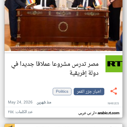
مصر تدرس مشروعا عملاقا جديدا في
دولة إفريقية
اخبار جزر القمر
Politics
May 24, 2026
منذ شهرين
NH91ES
عدد الكلمات: ٢٥٤
•
arabic.rt.com
ار تي عربي