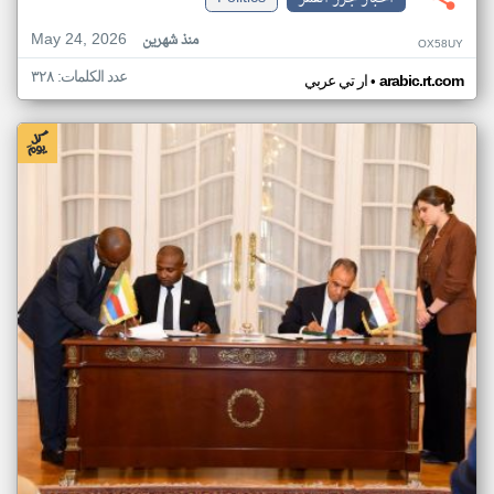
May 24, 2026
منذ شهرين
OX58UY
عدد الكلمات: ٣٢٨
•
arabic.rt.com
ار تي عربي