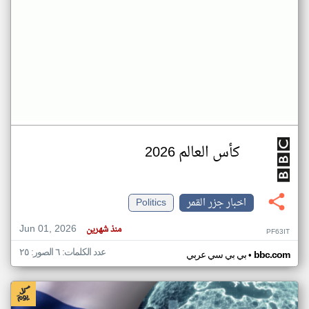
كأس العالم 2026
اخبار جزر القمر
Politics
Jun 01, 2026
منذ شهرين
PF63IT
عدد الكلمات: ٦ الصور: ٢٥
•
bbc.com
بي بي سي عربي