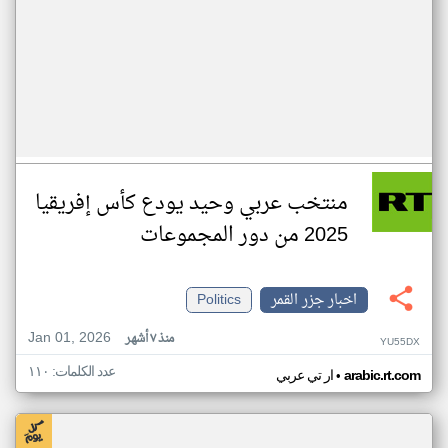
منتخب عربي وحيد يودع كأس إفريقيا
2025 من دور المجموعات
اخبار جزر القمر
Politics
Jan 01, 2026
منذ ٧ أشهر
YU55DX
عدد الكلمات: ١١٠
•
arabic.rt.com
ار تي عربي