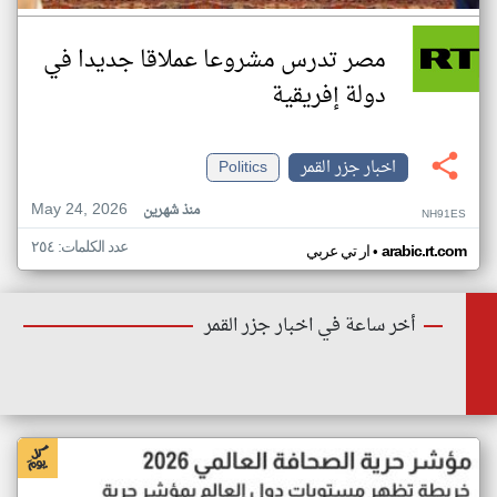
مصر تدرس مشروعا عملاقا جديدا في
دولة إفريقية
اخبار جزر القمر
Politics
May 24, 2026
منذ شهرين
NH91ES
عدد الكلمات: ٢٥٤
•
arabic.rt.com
ار تي عربي
أخر ساعة في اخبار جزر القمر