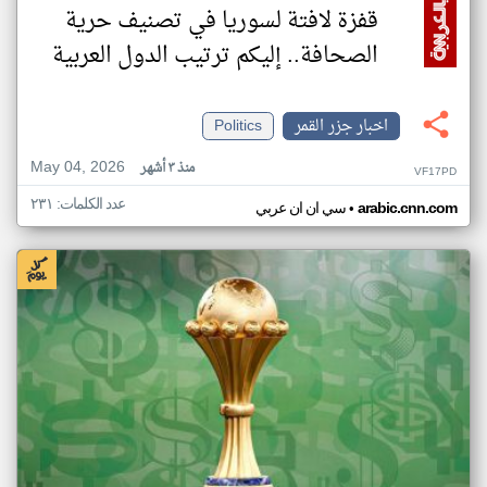
قفزة لافتة لسوريا في تصنيف حرية
الصحافة.. إليكم ترتيب الدول العربية
اخبار جزر القمر
Politics
May 04, 2026
منذ ٣ أشهر
VF17PD
عدد الكلمات: ٢٣١
•
arabic.cnn.com
سي ان ان عربي