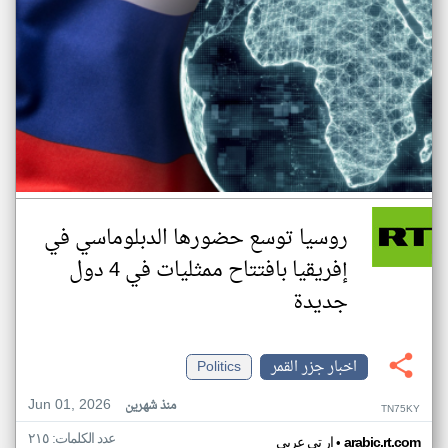
روسيا توسع حضورها الدبلوماسي في
إفريقيا بافتتاح ممثليات في 4 دول
جديدة
اخبار جزر القمر
Politics
Jun 01, 2026
منذ شهرين
TN75KY
عدد الكلمات: ٢١٥
•
arabic.rt.com
ار تي عربي