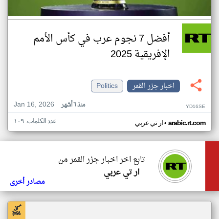
أفضل 7 نجوم عرب في كأس الأمم
الإفريقية 2025
اخبار جزر القمر
Politics
Jan 16, 2026
منذ ٦ أشهر
YD16SE
عدد الكلمات: ١٠٩
•
arabic.rt.com
ار تي عربي
تابع اخر اخبار جزر القمر من
ار تي عربي
مصادر أخرى