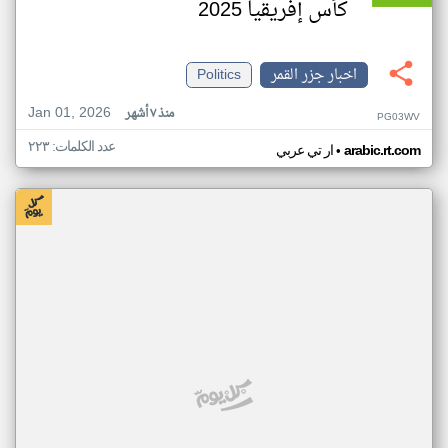
كأس إفريقيا 2025
اخبار جزر القمر
Politics
Jan 01, 2026
منذ ٧ أشهر
PG03WV
عدد الكلمات: ٢٢٣
•
arabic.rt.com
ار تي عربي