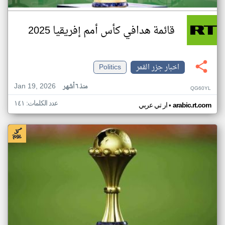
قائمة هدافي كأس أمم إفريقيا 2025
اخبار جزر القمر
Politics
Jan 19, 2026
منذ ٦ أشهر
QG60YL
عدد الكلمات: ١٤١
•
arabic.rt.com
ار تي عربي