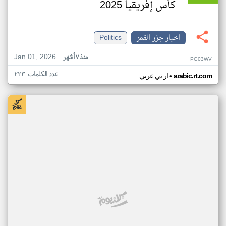
كأس إفريقيا 2025
اخبار جزر القمر
Politics
Jan 01, 2026
منذ ٧ أشهر
PG03WV
عدد الكلمات: ٢٢٣
•
arabic.rt.com
ار تي عربي