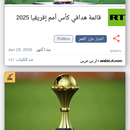
قائمة هدافي كأس أمم إفريقيا 2025
اخبار جزر القمر
Politics
Jan 19, 2026
منذ ٦ أشهر
QG60YL
عدد الكلمات: ١٤١
•
arabic.rt.com
ار تي عربي