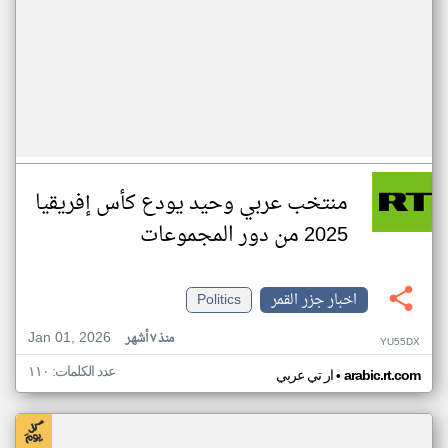
منتخب عربي وحيد يودع كأس إفريقيا
2025 من دور المجموعات
اخبار جزر القمر
Politics
Jan 01, 2026
منذ ٧ أشهر
YU55DX
عدد الكلمات: ١١٠
•
arabic.rt.com
ار تي عربي