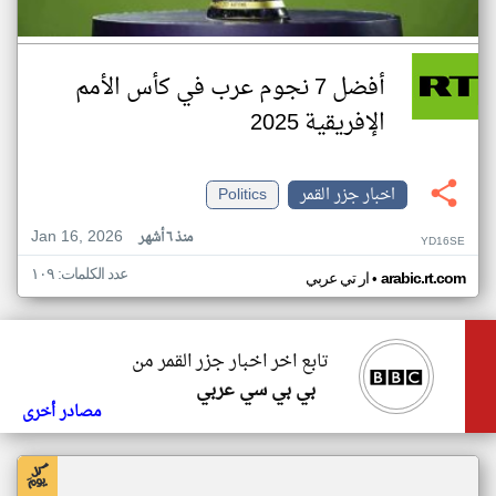
أفضل 7 نجوم عرب في كأس الأمم
الإفريقية 2025
اخبار جزر القمر
Politics
Jan 16, 2026
منذ ٦ أشهر
YD16SE
عدد الكلمات: ١٠٩
•
arabic.rt.com
ار تي عربي
تابع اخر اخبار جزر القمر من
بي بي سي عربي
مصادر أخرى