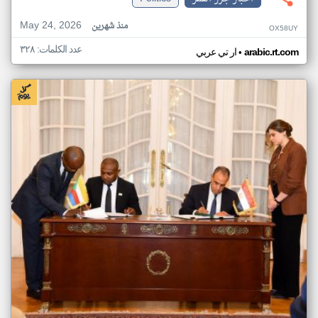
May 24, 2026
منذ شهرين
OX58UY
عدد الكلمات: ٣٢٨
•
arabic.rt.com
ار تي عربي