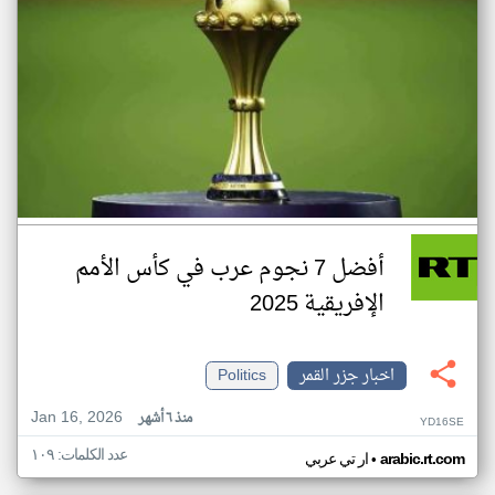
أفضل 7 نجوم عرب في كأس الأمم
الإفريقية 2025
اخبار جزر القمر
Politics
Jan 16, 2026
منذ ٦ أشهر
YD16SE
عدد الكلمات: ١٠٩
•
arabic.rt.com
ار تي عربي