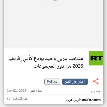
منتخب عربي وحيد يودع كأس إفريقيا
2025 من دور المجموعات
اخبار جزر القمر
Politics
Jan 01, 2026
منذ ٧ أشهر
YU55DX
عدد الكلمات: ١١٠
•
arabic.rt.com
ار تي عربي