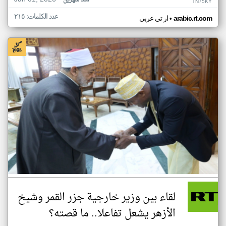
منذ شهرين
TN75KY
عدد الكلمات: ٢١٥
•
arabic.rt.com
ار تي عربي
لقاء بين وزير خارجية جزر القمر وشيخ
الأزهر يشعل تفاعلا.. ما قصته؟