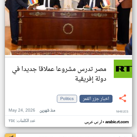
مصر تدرس مشروعا عملاقا جديدا في
دولة إفريقية
اخبار جزر القمر
Politics
May 24, 2026
منذ شهرين
NH91ES
عدد الكلمات: ٢٥٤
•
arabic.rt.com
ار تي عربي