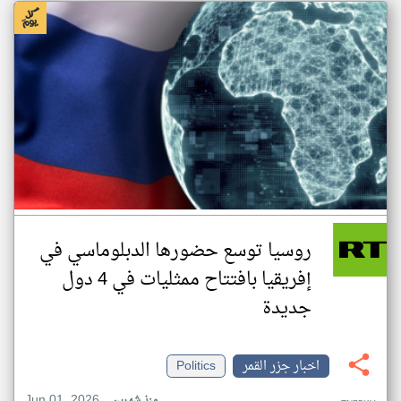
روسيا توسع حضورها الدبلوماسي في
إفريقيا بافتتاح ممثليات في 4 دول
جديدة
اخبار جزر القمر
Politics
Jun 01, 2026