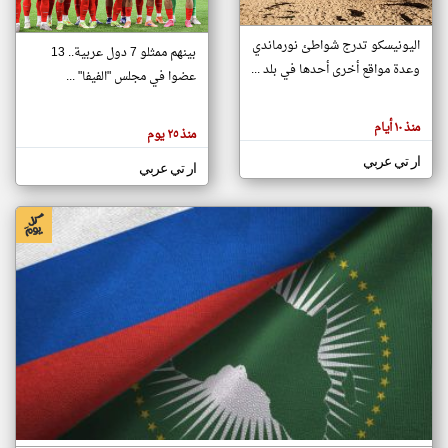
اليونيسكو تدرج شواطئ نورماندي
بينهم ممثلو 7 دول عربية.. 13
klyoum.com
وعدة مواقع أخرى أحدها في بلد ...
تغيير الدولة
عضوا في مجلس "الفيفا" ...
تعبر
مصادر الأخبار من جزر القمر
المقالات
الموجوده
اخبار جزر القمر على مدار الساعة
منذ ١٠ أيام
هنا عن
منذ ٢٥ يوم
وجهة
نظر
أهم اخبار جزر القمر العاجلة والمباشرة
ار تي عربي
كاتبيها.
ار تي عربي