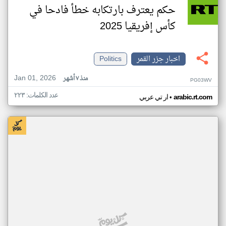
حكم يعترف بارتكابه خطأ فادحا في
كأس إفريقيا 2025
اخبار جزر القمر
Politics
Jan 01, 2026
منذ ٧ أشهر
PG03WV
عدد الكلمات: ٢٢٣
•
arabic.rt.com
ار تي عربي