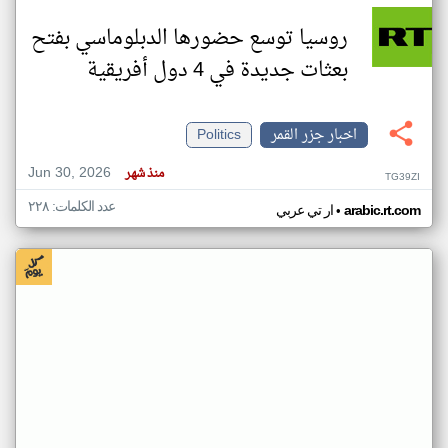
روسيا توسع حضورها الدبلوماسي بفتح
بعثات جديدة في 4 دول أفريقية
اخبار جزر القمر
Politics
Jun 30, 2026
منذ شهر
TG39ZI
عدد الكلمات: ٢٢٨
•
arabic.rt.com
ار تي عربي