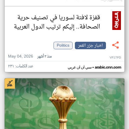
قفزة لافتة لسوريا في تصنيف حرية
الصحافة.. إليكم ترتيب الدول العربية
اخبار جزر القمر
Politics
May 04, 2026
منذ ٣ أشهر
VF17PD
عدد الكلمات: ٢٣١
•
arabic.cnn.com
سي ان ان عربي