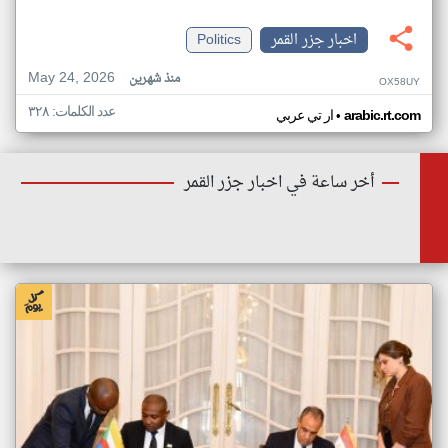
اخبار جزر القمر
Politics
May 24, 2026
منذ شهرين
OX58UY
عدد الكلمات: ٣٢٨
•
arabic.rt.com
ار تي عربي
أخر ساعة في اخبار جزر القمر