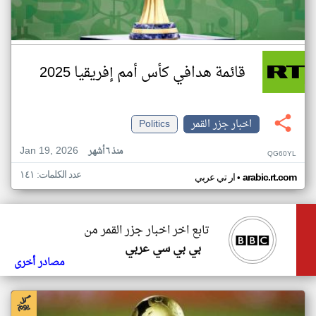
قائمة هدافي كأس أمم إفريقيا 2025
اخبار جزر القمر
Politics
Jan 19, 2026
منذ ٦ أشهر
QG60YL
عدد الكلمات: ١٤١
•
arabic.rt.com
ار تي عربي
تابع اخر اخبار جزر القمر من
بي بي سي عربي
مصادر أخرى