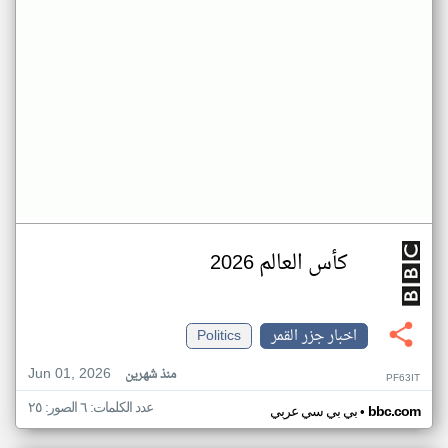
كأس العالم 2026
اخبار جزر القمر
Politics
Jun 01, 2026
منذ شهرين
PF63IT
عدد الكلمات: ٦ الصور: ٢٥
•
bbc.com
بي بي سي عربي