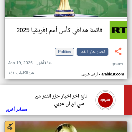
قائمة هدافي كأس أمم إفريقيا 2025
اخبار جزر القمر
Politics
Jan 19, 2026
منذ ٦ أشهر
QG60YL
عدد الكلمات: ١٤١
•
arabic.rt.com
ار تي عربي
تابع اخر اخبار جزر القمر من
سي ان ان عربي
مصادر أخرى