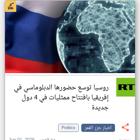
روسيا توسع حضورها الدبلوماسي في
إفريقيا بافتتاح ممثليات في 4 دول
جديدة
اخبار جزر القمر
Politics
Jun 01, 2026