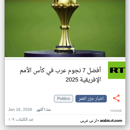
أفضل 7 نجوم عرب في كأس الأمم
الإفريقية 2025
اخبار جزر القمر
Politics
Jan 16, 2026
منذ ٦ أشهر
YD16SE
عدد الكلمات: ١٠٩
•
arabic.rt.com
ار تي عربي