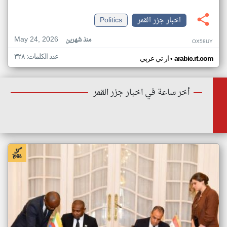
اخبار جزر القمر
Politics
May 24, 2026
منذ شهرين
OX58UY
عدد الكلمات: ٣٢٨
•
arabic.rt.com
ار تي عربي
أخر ساعة في اخبار جزر القمر