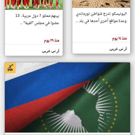
اليونيسكو تدرج شواطئ نورماندي
بينهم ممثلو 7 دول عربية.. 13
klyoum.com
وعدة مواقع أخرى أحدها في بلد ...
تغيير الدولة
عضوا في مجلس "الفيفا" ...
تعبر
مصادر الأخبار من جزر القمر
المقالات
الموجوده
اخبار جزر القمر على مدار الساعة
منذ ١٤ يوم
هنا عن
منذ ٢٩ يوم
وجهة
نظر
أهم اخبار جزر القمر العاجلة والمباشرة
ار تي عربي
كاتبيها.
ار تي عربي