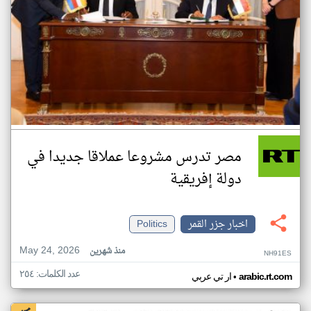
مصر تدرس مشروعا عملاقا جديدا في
دولة إفريقية
اخبار جزر القمر
Politics
May 24, 2026
منذ شهرين
NH91ES
عدد الكلمات: ٢٥٤
•
arabic.rt.com
ار تي عربي