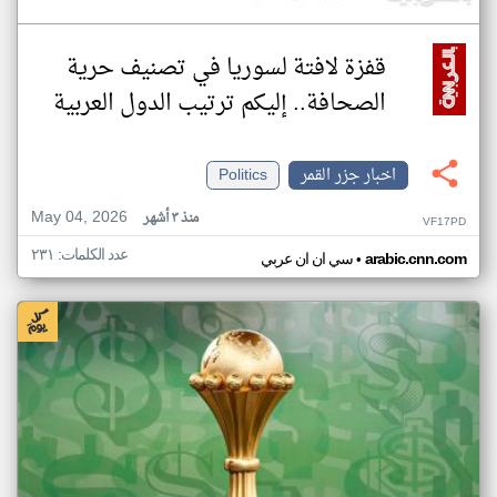
قفزة لافتة لسوريا في تصنيف حرية
الصحافة.. إليكم ترتيب الدول العربية
اخبار جزر القمر
Politics
May 04, 2026
منذ ٣ أشهر
VF17PD
عدد الكلمات: ٢٣١
•
arabic.cnn.com
سي ان ان عربي