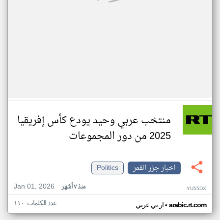
منتخب عربي وحيد يودع كأس إفريقيا
2025 من دور المجموعات
اخبار جزر القمر
Politics
Jan 01, 2026
منذ ٧ أشهر
YU55DX
عدد الكلمات: ١١٠
•
arabic.rt.com
ار تي عربي