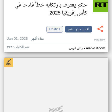
حكم يعترف بارتكابه خطأ فادحا في
كأس إفريقيا 2025
اخبار جزر القمر
Politics
Jan 01, 2026
منذ ٧ أشهر
PG03WV
عدد الكلمات: ٢٢٣
•
arabic.rt.com
ار تي عربي