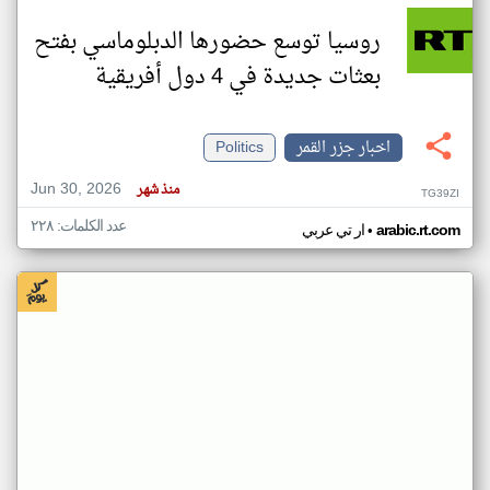
روسيا توسع حضورها الدبلوماسي بفتح
بعثات جديدة في 4 دول أفريقية
اخبار جزر القمر
Politics
Jun 30, 2026
منذ شهر
TG39ZI
عدد الكلمات: ٢٢٨
•
arabic.rt.com
ار تي عربي