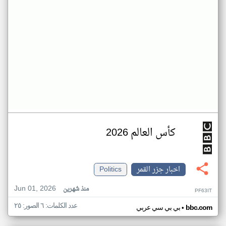
كأس العالم 2026
اخبار جزر القمر
Politics
Jun 01, 2026
منذ شهرين
PF63IT
عدد الكلمات: ٦ الصور: ٢٥
•
bbc.com
بي بي سي عربي