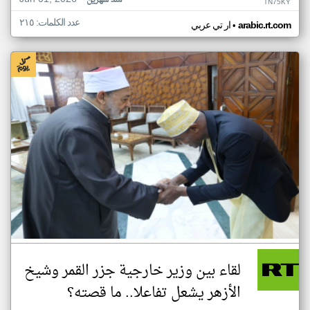
منذ شهرين
TN75KY
عدد الكلمات: ٢١٥
•
arabic.rt.com
ار تي عربي
لقاء بين وزير خارجية جزر القمر وشيخ
الأزهر يشعل تفاعلا.. ما قصته؟