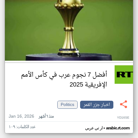
أفضل 7 نجوم عرب في كأس الأمم
الإفريقية 2025
اخبار جزر القمر
Politics
Jan 16, 2026
منذ ٦ أشهر
YD16SE
عدد الكلمات: ١٠٩
•
arabic.rt.com
ار تي عربي