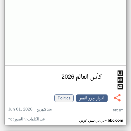
كأس العالم 2026
اخبار جزر القمر
Politics
Jun 01, 2026
منذ شهرين
PF63IT
عدد الكلمات: ٦ الصور: ٢٥
•
bbc.com
بي بي سي عربي