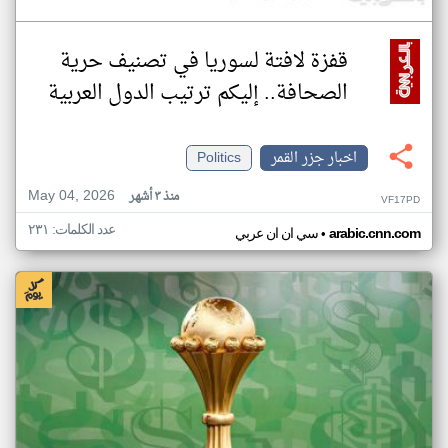
قفزة لافتة لسوريا في تصنيف حرية
الصحافة.. إليكم ترتيب الدول العربية
اخبار جزر القمر
Politics
May 04, 2026
منذ ٣ أشهر
VF17PD
عدد الكلمات: ٢٣١
•
arabic.cnn.com
سي ان ان عربي