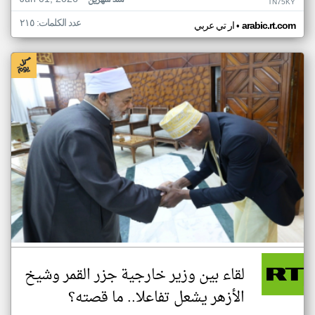
منذ شهرين
TN75KY
عدد الكلمات: ٢١٥
•
arabic.rt.com
ار تي عربي
لقاء بين وزير خارجية جزر القمر وشيخ
الأزهر يشعل تفاعلا.. ما قصته؟