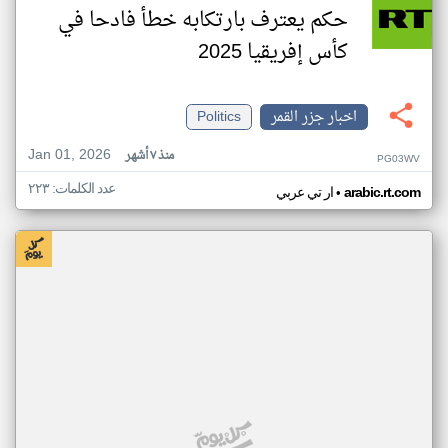
حكم يعترف بارتكابه خطأ فادحا في
كأس إفريقيا 2025
اخبار جزر القمر
Politics
Jan 01, 2026
منذ ٧ أشهر
PG03WV
عدد الكلمات: ٢٢٣
•
arabic.rt.com
ار تي عربي