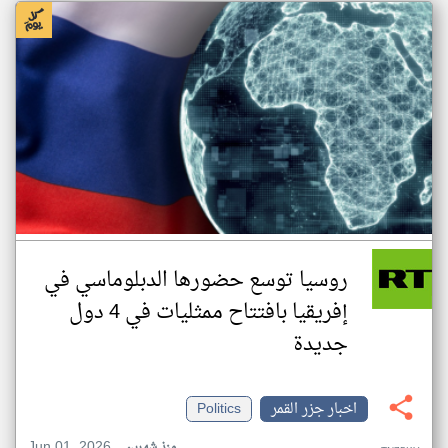
روسيا توسع حضورها الدبلوماسي في
إفريقيا بافتتاح ممثليات في 4 دول
جديدة
اخبار جزر القمر
Politics
Jun 01, 2026