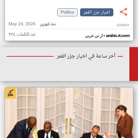
اخبار جزر القمر
Politics
May 24, 2026
منذ شهرين
OX58UY
عدد الكلمات: ٣٢٨
•
arabic.rt.com
ار تي عربي
أخر ساعة في اخبار جزر القمر