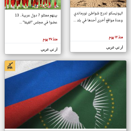
اليونيسكو تدرج شواطئ نورماندي
بينهم ممثلو 7 دول عربية.. 13
klyoum.com
وعدة مواقع أخرى أحدها في بلد ...
تغيير الدولة
عضوا في مجلس "الفيفا" ...
تعبر
مصادر الأخبار من جزر القمر
المقالات
الموجوده
اخبار جزر القمر على مدار الساعة
منذ ١٢ يوم
هنا عن
منذ ٢٧ يوم
وجهة
نظر
أهم اخبار جزر القمر العاجلة والمباشرة
ار تي عربي
كاتبيها.
ار تي عربي