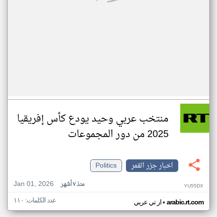
منتخب عربي وحيد يودع كأس إفريقيا
2025 من دور المجموعات
اخبار جزر القمر
Politics
Jan 01, 2026
منذ ٧ أشهر
YU55DX
عدد الكلمات: ١١٠
•
arabic.rt.com
ار تي عربي