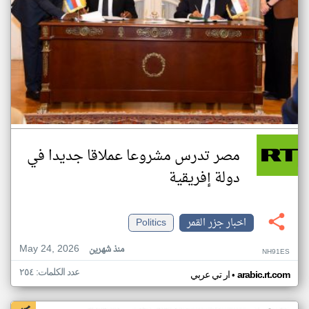
مصر تدرس مشروعا عملاقا جديدا في
دولة إفريقية
اخبار جزر القمر
Politics
May 24, 2026
منذ شهرين
NH91ES
عدد الكلمات: ٢٥٤
•
arabic.rt.com
ار تي عربي