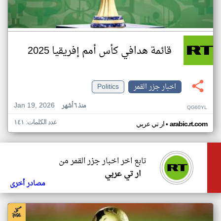
قائمة هدافي كأس أمم إفريقيا 2025
اخبار جزر القمر
Politics
Jan 19, 2026
منذ ٦ أشهر
QG60YL
عدد الكلمات: ١٤١
•
arabic.rt.com
ار تي عربي
تابع اخر اخبار جزر القمر من
ار تي عربي
مصادر أخرى