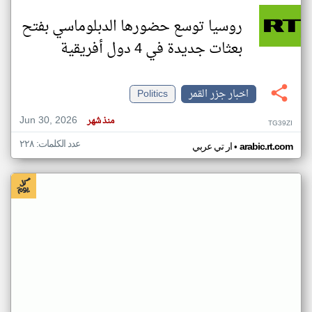
روسيا توسع حضورها الدبلوماسي بفتح
بعثات جديدة في 4 دول أفريقية
اخبار جزر القمر
Politics
Jun 30, 2026
منذ شهر
TG39ZI
عدد الكلمات: ٢٢٨
•
arabic.rt.com
ار تي عربي