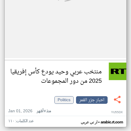
منتخب عربي وحيد يودع كأس إفريقيا
2025 من دور المجموعات
اخبار جزر القمر
Politics
Jan 01, 2026
منذ ٧ أشهر
YU55DX
عدد الكلمات: ١١٠
•
arabic.rt.com
ار تي عربي