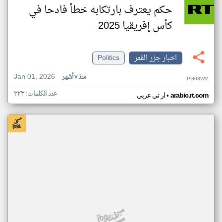
حكم يعترف بارتكابه خطأ فادحا في
كأس إفريقيا 2025
اخبار جزر القمر
Politics
Jan 01, 2026
منذ ٧ أشهر
PG03WV
عدد الكلمات: ٢٢٣
•
arabic.rt.com
ار تي عربي