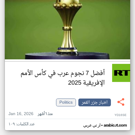
أفضل 7 نجوم عرب في كأس الأمم
الإفريقية 2025
اخبار جزر القمر
Politics
Jan 16, 2026
منذ ٦ أشهر
YD16SE
عدد الكلمات: ١٠٩
•
arabic.rt.com
ار تي عربي