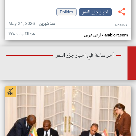
اخبار جزر القمر
Politics
May 24, 2026
منذ شهرين
OX58UY
عدد الكلمات: ٣٢٨
•
arabic.rt.com
ار تي عربي
أخر ساعة في اخبار جزر القمر