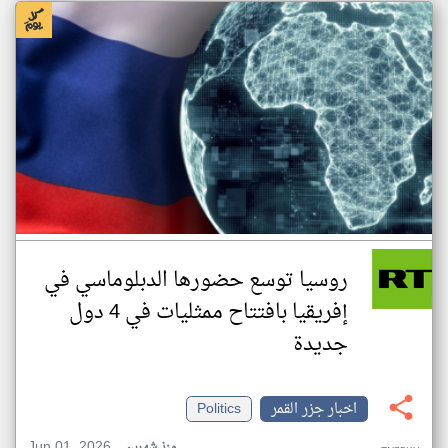
روسيا توسع حضورها الدبلوماسي في
إفريقيا بافتتاح ممثليات في 4 دول
جديدة
اخبار جزر القمر
Politics
Jun 01, 2026