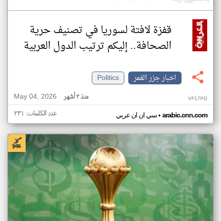
قفزة لافتة لسوريا في تصنيف حرية
الصحافة.. إليكم ترتيب الدول العربية
اخبار جزر القمر
Politics
May 04, 2026
منذ ٣ أشهر
VF17PD
عدد الكلمات: ٢٣١
•
arabic.cnn.com
سي ان ان عربي