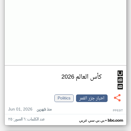
كأس العالم 2026
اخبار جزر القمر
Politics
Jun 01, 2026
منذ شهرين
PF63IT
عدد الكلمات: ٦ الصور: ٢٥
•
bbc.com
بي بي سي عربي