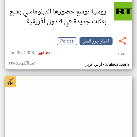
روسيا توسع حضورها الدبلوماسي بفتح
بعثات جديدة في 4 دول أفريقية
اخبار جزر القمر
Politics
Jun 30, 2026
منذ شهر
TG39ZI
عدد الكلمات: ٢٢٨
•
arabic.rt.com
ار تي عربي