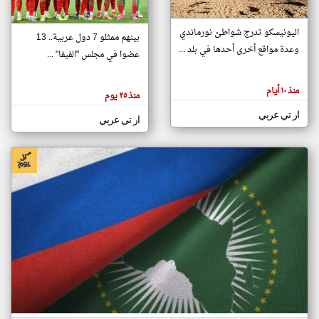
اليونيسكو تدرج شواطئ نورماندي
بينهم ممثلو 7 دول عربية.. 13
klyoum.com
وعدة مواقع أخرى أحدها في بلد ...
تغيير الدولة
عضوا في مجلس "الفيفا" ...
تعبر
مصادر الأخبار من جزر القمر
المقالات
الموجوده
اخبار جزر القمر على مدار الساعة
منذ ١٠ أيام
هنا عن
منذ ٢٥ يوم
وجهة
نظر
أهم اخبار جزر القمر العاجلة والمباشرة
ار تي عربي
كاتبيها.
ار تي عربي