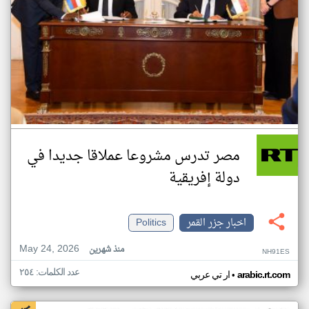
مصر تدرس مشروعا عملاقا جديدا في
دولة إفريقية
اخبار جزر القمر
Politics
May 24, 2026
منذ شهرين
NH91ES
عدد الكلمات: ٢٥٤
•
arabic.rt.com
ار تي عربي