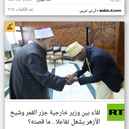
منذ شهرين
TN75KY
عدد الكلمات: ٢١٥
•
arabic.rt.com
ار تي عربي
لقاء بين وزير خارجية جزر القمر وشيخ
الأزهر يشعل تفاعلا.. ما قصته؟