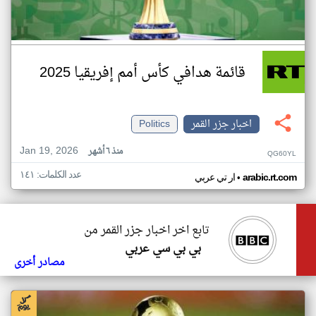
قائمة هدافي كأس أمم إفريقيا 2025
اخبار جزر القمر
Politics
Jan 19, 2026
منذ ٦ أشهر
QG60YL
عدد الكلمات: ١٤١
•
arabic.rt.com
ار تي عربي
تابع اخر اخبار جزر القمر من
بي بي سي عربي
مصادر أخرى