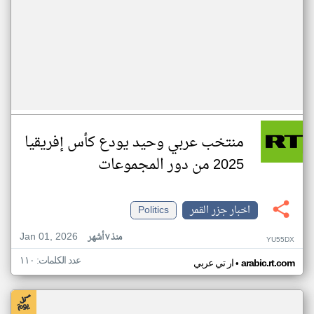
منتخب عربي وحيد يودع كأس إفريقيا
2025 من دور المجموعات
اخبار جزر القمر
Politics
Jan 01, 2026
منذ ٧ أشهر
YU55DX
عدد الكلمات: ١١٠
•
arabic.rt.com
ار تي عربي