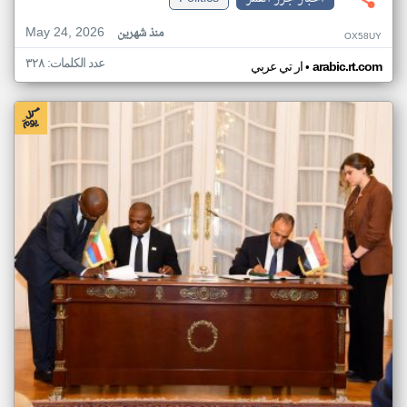
May 24, 2026
منذ شهرين
OX58UY
عدد الكلمات: ٣٢٨
•
arabic.rt.com
ار تي عربي