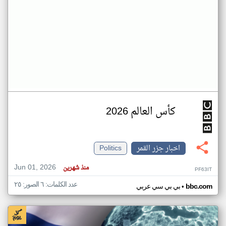
كأس العالم 2026
اخبار جزر القمر
Politics
Jun 01, 2026
منذ شهرين
PF63IT
عدد الكلمات: ٦ الصور: ٢٥
•
bbc.com
بي بي سي عربي