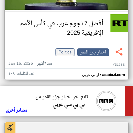
أفضل 7 نجوم عرب في كأس الأمم
الإفريقية 2025
اخبار جزر القمر
Politics
Jan 16, 2026
منذ ٦ أشهر
YD16SE
عدد الكلمات: ١٠٩
•
arabic.rt.com
ار تي عربي
تابع اخر اخبار جزر القمر من
بي بي سي عربي
مصادر أخرى