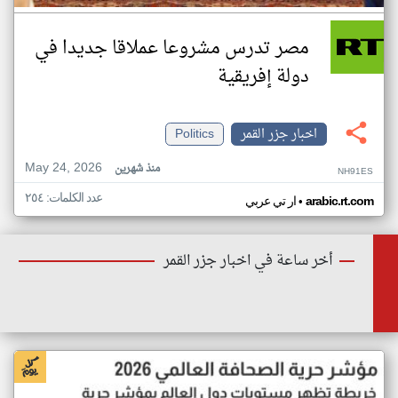
مصر تدرس مشروعا عملاقا جديدا في
دولة إفريقية
اخبار جزر القمر
Politics
May 24, 2026
منذ شهرين
NH91ES
عدد الكلمات: ٢٥٤
•
arabic.rt.com
ار تي عربي
أخر ساعة في اخبار جزر القمر