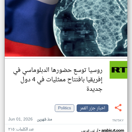
روسيا توسع حضورها الدبلوماسي في
إفريقيا بافتتاح ممثليات في 4 دول
جديدة
اخبار جزر القمر
Politics
Jun 01, 2026
منذ شهرين
TN75KY
عدد الكلمات: ٢١٥
•
arabic.rt.com
ار تي عربي