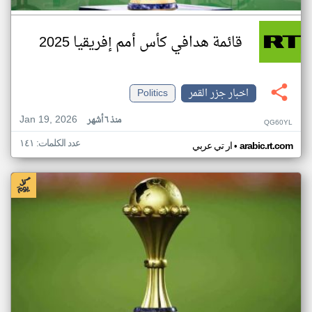
قائمة هدافي كأس أمم إفريقيا 2025
اخبار جزر القمر
Politics
Jan 19, 2026
منذ ٦ أشهر
QG60YL
عدد الكلمات: ١٤١
•
arabic.rt.com
ار تي عربي