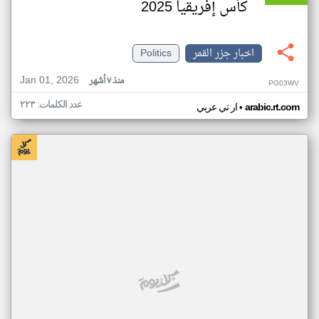
كأس إفريقيا 2025
اخبار جزر القمر
Politics
Jan 01, 2026
منذ ٧ أشهر
PG03WV
عدد الكلمات: ٢٢٣
•
arabic.rt.com
ار تي عربي