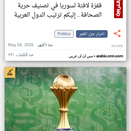
قفزة لافتة لسوريا في تصنيف حرية
الصحافة.. إليكم ترتيب الدول العربية
اخبار جزر القمر
Politics
May 04, 2026
منذ ٣ أشهر
VF17PD
عدد الكلمات: ٢٣١
•
arabic.cnn.com
سي ان ان عربي