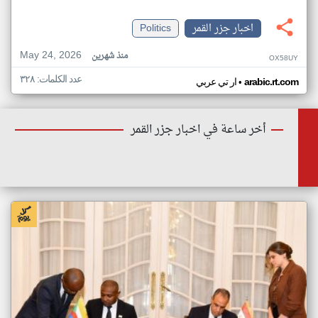
اخبار جزر القمر
Politics
May 24, 2026
منذ شهرين
OX58UY
عدد الكلمات: ٣٢٨
•
arabic.rt.com
ار تي عربي
أخر ساعة في اخبار جزر القمر