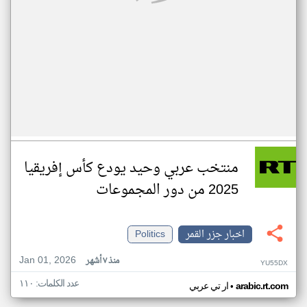
منتخب عربي وحيد يودع كأس إفريقيا
2025 من دور المجموعات
اخبار جزر القمر
Politics
Jan 01, 2026
منذ ٧ أشهر
YU55DX
عدد الكلمات: ١١٠
•
arabic.rt.com
ار تي عربي