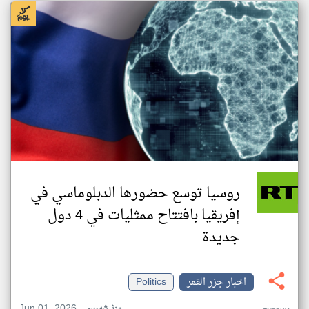
روسيا توسع حضورها الدبلوماسي في
إفريقيا بافتتاح ممثليات في 4 دول
جديدة
اخبار جزر القمر
Politics
Jun 01, 2026