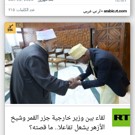
منذ شهرين
TN75KY
عدد الكلمات: ٢١٥
•
arabic.rt.com
ار تي عربي
لقاء بين وزير خارجية جزر القمر وشيخ
الأزهر يشعل تفاعلا.. ما قصته؟