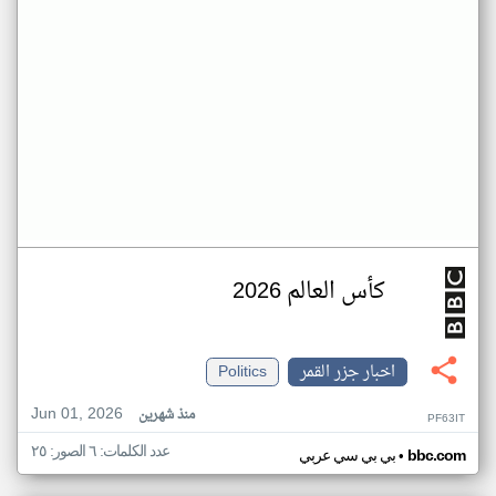
كأس العالم 2026
اخبار جزر القمر
Politics
Jun 01, 2026
منذ شهرين
PF63IT
عدد الكلمات: ٦ الصور: ٢٥
•
bbc.com
بي بي سي عربي