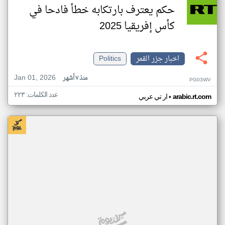
حكم يعترف بارتكابه خطأ فادحا في
كأس إفريقيا 2025
اخبار جزر القمر
Politics
Jan 01, 2026
منذ ٧ أشهر
PG03WV
عدد الكلمات: ٢٢٣
•
arabic.rt.com
ار تي عربي