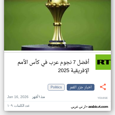
أفضل 7 نجوم عرب في كأس الأمم
الإفريقية 2025
اخبار جزر القمر
Politics
Jan 16, 2026
منذ ٦ أشهر
YD16SE
عدد الكلمات: ١٠٩
•
arabic.rt.com
ار تي عربي