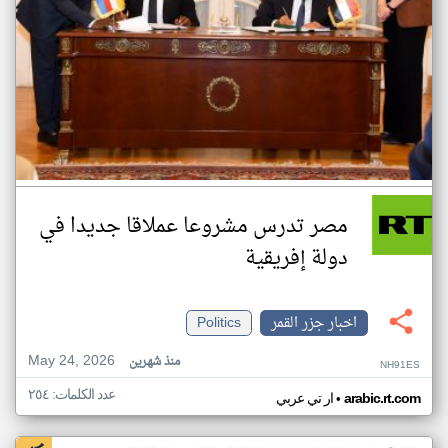
مصر تدرس مشروعا عملاقا جديدا في
دولة إفريقية
اخبار جزر القمر
Politics
May 24, 2026
منذ شهرين
NH91ES
عدد الكلمات: ٢٥٤
•
arabic.rt.com
ار تي عربي