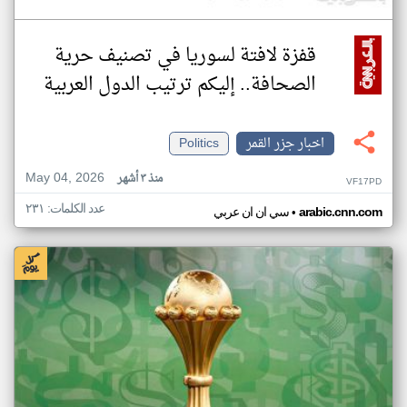
قفزة لافتة لسوريا في تصنيف حرية
الصحافة.. إليكم ترتيب الدول العربية
اخبار جزر القمر
Politics
May 04, 2026
منذ ٣ أشهر
VF17PD
عدد الكلمات: ٢٣١
•
arabic.cnn.com
سي ان ان عربي