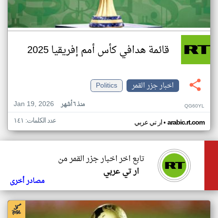
قائمة هدافي كأس أمم إفريقيا 2025
اخبار جزر القمر
Politics
Jan 19, 2026
منذ ٦ أشهر
QG60YL
عدد الكلمات: ١٤١
•
arabic.rt.com
ار تي عربي
تابع اخر اخبار جزر القمر من
ار تي عربي
مصادر أخرى