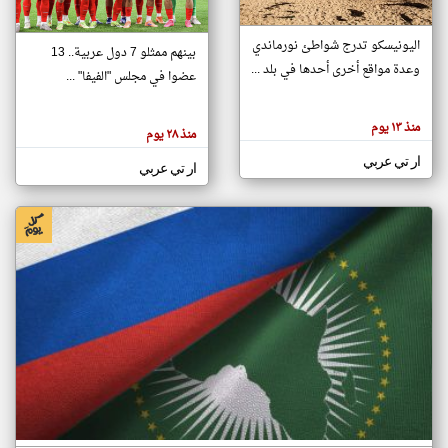
اليونيسكو تدرج شواطئ نورماندي
بينهم ممثلو 7 دول عربية.. 13
klyoum.com
وعدة مواقع أخرى أحدها في بلد ...
تغيير الدولة
عضوا في مجلس "الفيفا" ...
تعبر
مصادر الأخبار من جزر القمر
المقالات
الموجوده
اخبار جزر القمر على مدار الساعة
منذ ١٣ يوم
هنا عن
منذ ٢٨ يوم
وجهة
نظر
أهم اخبار جزر القمر العاجلة والمباشرة
ار تي عربي
كاتبيها.
ار تي عربي