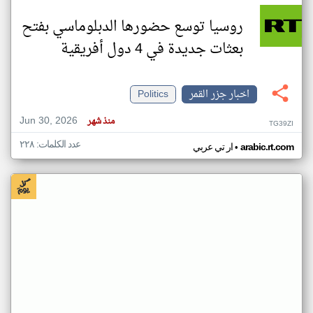
روسيا توسع حضورها الدبلوماسي بفتح
بعثات جديدة في 4 دول أفريقية
اخبار جزر القمر
Politics
Jun 30, 2026
منذ شهر
TG39ZI
عدد الكلمات: ٢٢٨
•
arabic.rt.com
ار تي عربي