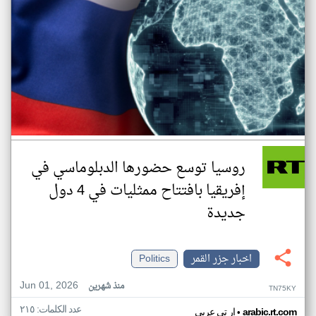
روسيا توسع حضورها الدبلوماسي في
إفريقيا بافتتاح ممثليات في 4 دول
جديدة
اخبار جزر القمر
Politics
Jun 01, 2026
منذ شهرين
TN75KY
عدد الكلمات: ٢١٥
•
arabic.rt.com
ار تي عربي