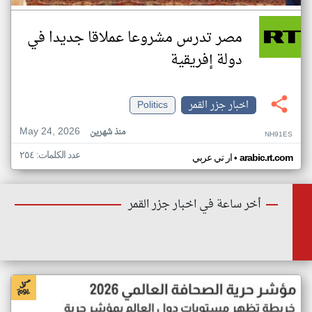
مصر تدرس مشروعا عملاقا جديدا في
دولة إفريقية
اخبار جزر القمر
Politics
May 24, 2026
منذ شهرين
NH91ES
عدد الكلمات: ٢٥٤
•
arabic.rt.com
ار تي عربي
أخر ساعة في اخبار جزر القمر