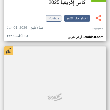
كأس إفريقيا 2025
اخبار جزر القمر
Politics
Jan 01, 2026
منذ ٧ أشهر
PG03WV
عدد الكلمات: ٢٢٣
•
arabic.rt.com
ار تي عربي