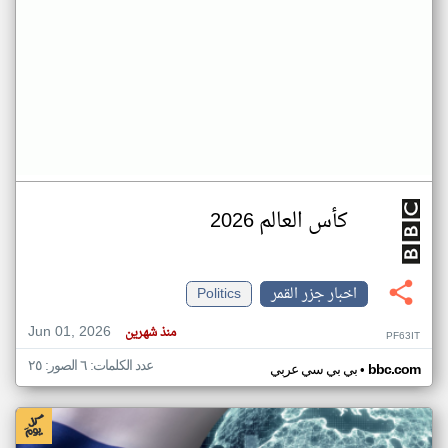
كأس العالم 2026
اخبار جزر القمر
Politics
Jun 01, 2026
منذ شهرين
PF63IT
عدد الكلمات: ٦ الصور: ٢٥
•
bbc.com
بي بي سي عربي