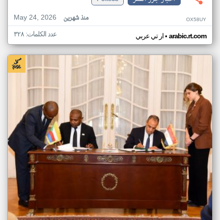
May 24, 2026
منذ شهرين
OX58UY
عدد الكلمات: ٣٢٨
•
arabic.rt.com
ار تي عربي