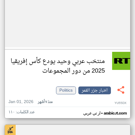
منتخب عربي وحيد يودع كأس إفريقيا
2025 من دور المجموعات
اخبار جزر القمر
Politics
Jan 01, 2026
منذ ٧ أشهر
YU55DX
عدد الكلمات: ١١٠
•
arabic.rt.com
ار تي عربي