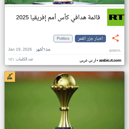
قائمة هدافي كأس أمم إفريقيا 2025
اخبار جزر القمر
Politics
Jan 19, 2026
منذ ٦ أشهر
QG60YL
عدد الكلمات: ١٤١
•
arabic.rt.com
ار تي عربي