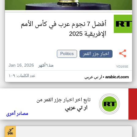
أفضل 7 نجوم عرب في كأس الأمم
الإفريقية 2025
اخبار جزر القمر
Politics
Jan 16, 2026
منذ ٦ أشهر
YD16SE
عدد الكلمات: ١٠٩
•
arabic.rt.com
ار تي عربي
تابع اخر اخبار جزر القمر من
ار تي عربي
مصادر أخرى