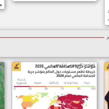
om
ر
اخبار جزر القمر من سي ان ان عربي
اخ