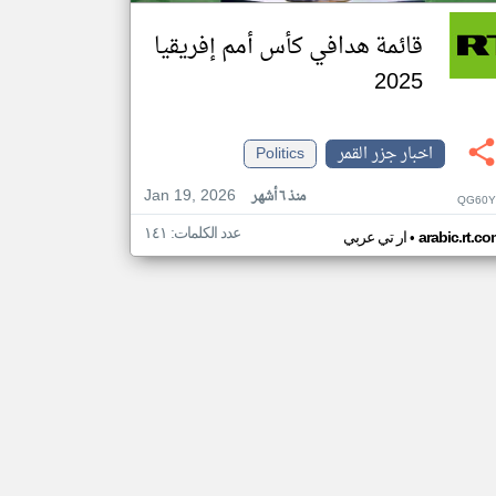
قائمة هدافي كأس أمم إفريقيا
2025
اخبار جزر القمر
Politics
Jan 19, 2026
منذ ٦ أشهر
QG60Y
عدد الكلمات: ١٤١
•
arabic.rt.c
ار تي عربي