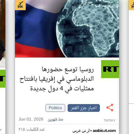
اخبار جزر القمر من ار تي عربي
اخ
روسيا توسع حضورها
الدبلوماسي في إفريقيا بافتتاح
ممثليات في 4 دول جديدة
اخبار جزر القمر
Politics
Jun 01, 2026
منذ شهرين
TN75KY
عدد الكلمات: ٢١٥
•
Y
arabic.rt.com
ار تي عربي