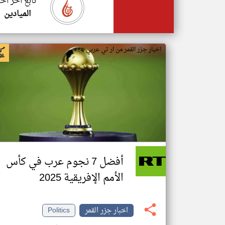
تابع اخر اخب
الميادين
اخبار جزر القمر من ار تي عربي
أفضل 7 نجوم عرب في كأس
الأمم الإفريقية 2025
اخبار جزر القمر
Politics