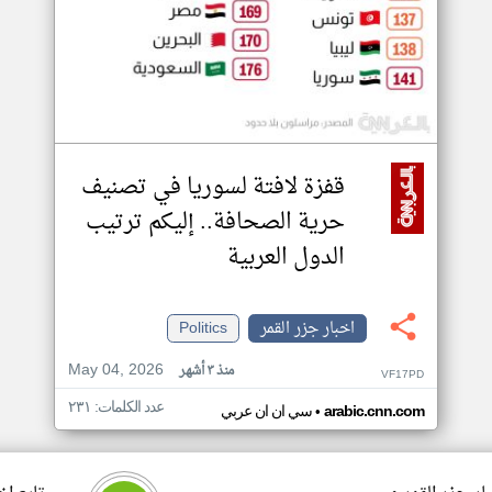
قفزة لافتة لسوريا في تصنيف
حرية الصحافة.. إليكم ترتيب
الدول العربية
اخبار جزر القمر
Politics
May 04, 2026
منذ ٣ أشهر
VF17PD
عدد الكلمات: ٢٣١
•
arabic.cnn.com
سي ان ان عربي