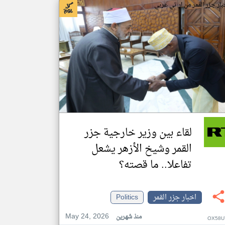
بار جزر القمر من ار تي عربي
لقاء بين وزير خارجية جزر
القمر وشيخ الأزهر يشعل
تفاعلا.. ما قصته؟
اخبار جزر القمر
Politics
May 24, 2026
منذ شهرين
OX58U