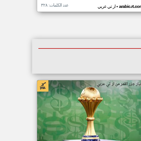
عدد الكلمات: ٣٢٨
•
arabic.rt.c
ار تي عربي
بار جزر القمر من ار تي عربي