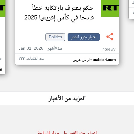
حكم يعترف بارتكابه خطأ
فادحا في كأس إفريقيا 2025
اخبار جزر القمر
Politics
Jan 01, 2026
منذ ٧ أشهر
PG03WV
عدد الكلمات: ٢٢٣
•
X
arabic.rt.com
ار تي عربي
om
المزيد من الأخبار
اخبار جزر القمر على مدار الساعة