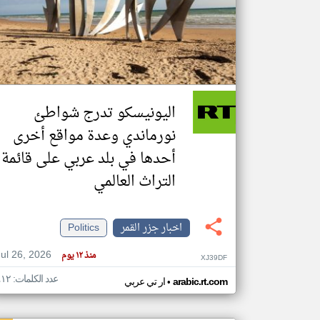
تعبر
المقالات
الموجوده
هنا عن
وجهة
اليونيسكو تدرج شواطئ
نظر
كاتبيها.
نورماندي وعدة مواقع أخرى
أحدها في بلد عربي على قائمة
التراث العالمي
اخبار جزر القمر
Politics
Jul 26, 2026
منذ ١٢ يوم
XJ39DF
عدد الكلمات: ٤١٢
•
arabic.rt.com
ار تي عربي