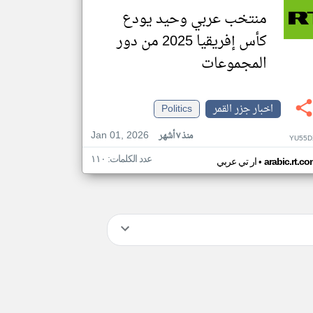
منتخب عربي وحيد يودع
كأس إفريقيا 2025 من دور
المجموعات
اخبار جزر القمر
Politics
Jan 01, 2026
منذ ٧ أشهر
YU55D
عدد الكلمات: ١١٠
•
arabic.rt.c
ار تي عربي