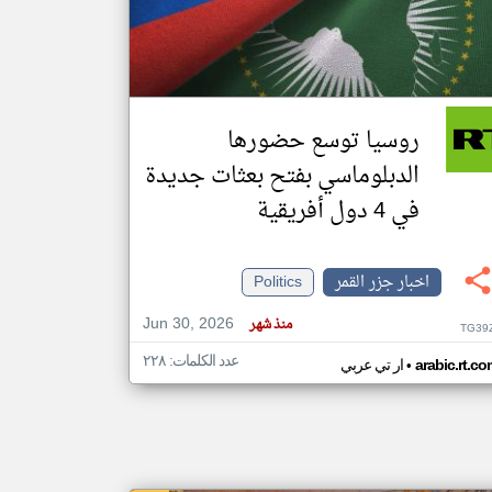
klyoum.com
تغيير الدولة
مصادر الأخبار من جزر القمر
روسيا توسع حضورها
اخبار جزر القمر على مدار الساعة
الدبلوماسي بفتح بعثات جديدة
أهم اخبار جزر القمر العاجلة والمباشرة
في 4 دول أفريقية
اخبار جزر القمر
Politics
Jun 30, 2026
منذ شهر
TG39
عدد الكلمات: ٢٢٨
•
arabic.rt.c
ار تي عربي