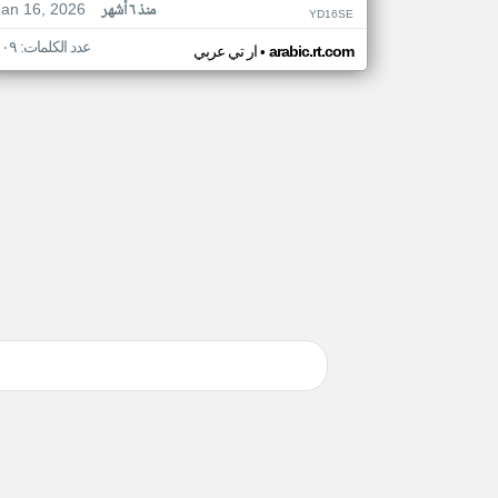
Jan 16, 2026
منذ ٦ أشهر
YD16SE
عدد الكلمات: ١٠٩
•
arabic.rt.com
ار تي عربي