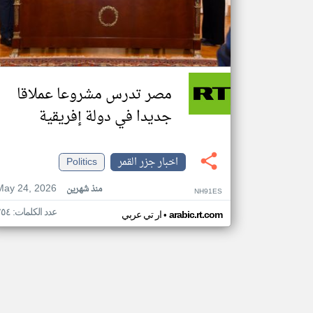
مصر تدرس مشروعا عملاقا
جديدا في دولة إفريقية
اخبار جزر القمر
Politics
May 24, 2026
منذ شهرين
NH91ES
عدد الكلمات: ٢٥٤
•
arabic.rt.com
ار تي عربي