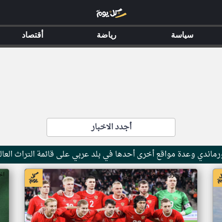
سياسة
رياضة
أقتصاد
أجدد الاخبار
ماندي وعدة مواقع أخرى أحدها في بلد عربي على قائمة التراث العال
اخبار جزر القمر من ار تي عربي
اخ