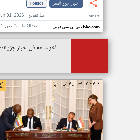
اخبار جزر القمر
Politics
Jun 01, 2026
منذ شهرين
PF63IT
عدد الكلمات: ٦ الصور: ٢٥
•
bbc.com
بي بي سي عربي
أخر ساعة في اخبار جزر القم
اخبار جزر القمر من ار تي عربي