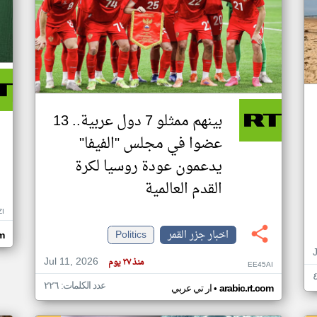
بينهم ممثلو 7 دول عربية.. 13
عضوا في مجلس "الفيفا"
يدعمون عودة روسيا لكرة
القدم العالمية
ZI
اخبار جزر القمر
Politics
om
Jul 11, 2026
منذ ٢٧ يوم
EE45AI
عدد الكلمات: ٢٢٦
•
arabic.rt.com
ار تي عربي