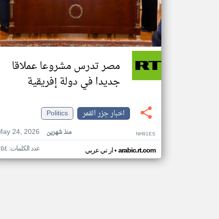
مصر تدرس مشروعا عملاقا
جديدا في دولة إفريقية
اخبار جزر القمر
Politics
May 24, 2026
منذ شهرين
NH91ES
عدد الكلمات: ٢٥٤
•
arabic.rt.com
ار تي عربي