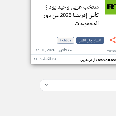
منتخب عربي وحيد يودع
كأس إفريقيا 2025 من دور
المجموعات
اخبار جزر القمر
Politics
Jan 01, 2026
منذ ٧ أشهر
YU55D
عدد الكلمات: ١١٠
•
arabic.rt.c
ار تي عربي