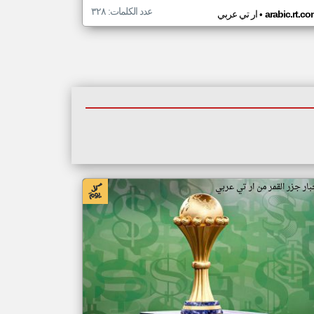
عدد الكلمات: ٣٢٨
•
arabic.rt.c
ار تي عربي
بار جزر القمر من ار تي عربي