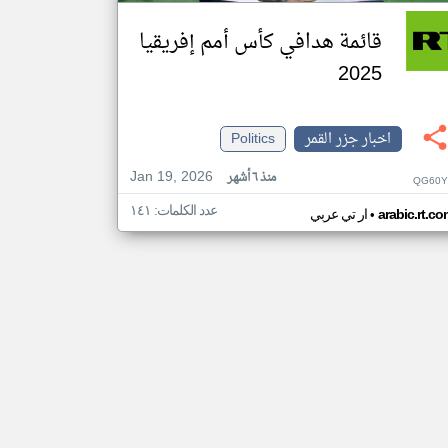
قائمة هدافي كأس أمم إفريقيا
2025
اخبار جزر القمر
Politics
Jan 19, 2026
منذ ٦ أشهر
QG60Y
عدد الكلمات: ١٤١
•
arabic.rt.c
ار تي عربي