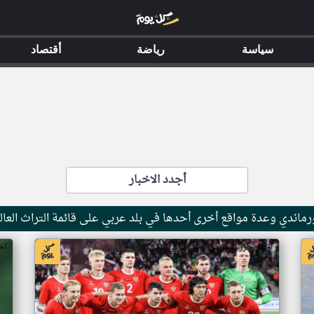
سياسة
رياضة
أقتصاد
أجدد الاخبار
ماندي وعدة مواقع أخرى أحدها في بلد عربي على قائمة التراث العال
اخبار جزر القمر من ار تي عربي
اخ