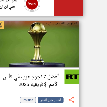
تابع اخر اخب
سي ان ان
اخبار جزر القمر من ار تي عربي
أفضل 7 نجوم عرب في كأس
الأمم الإفريقية 2025
اخبار جزر القمر
Politics