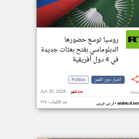
klyoum.com
تغيير الدولة
مصادر الأخبار من جزر القمر
روسيا توسع حضورها
اخبار جزر القمر على مدار الساعة
الدبلوماسي بفتح بعثات جديدة
أهم اخبار جزر القمر العاجلة والمباشرة
في 4 دول أفريقية
اخبار جزر القمر
Politics
Jun 30, 2026
منذ شهر
TG39
عدد الكلمات: ٢٢٨
•
arabic.rt.c
ار تي عربي