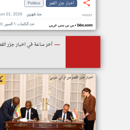
اخبار جزر القمر
Politics
Jun 01, 2026
منذ شهرين
PF63IT
عدد الكلمات: ٦ الصور: ٢٥
•
bbc.com
بي بي سي عربي
أخر ساعة في اخبار جزر القم
اخبار جزر القمر من ار تي عربي