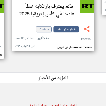
حكم يعترف بارتكابه خطأ
فادحا في كأس إفريقيا 2025
اخبار جزر القمر
Politics
Jan 01, 2026
منذ ٧ أشهر
PG03WV
عدد الكلمات: ٢٢٣
•
X
arabic.rt.com
ار تي عربي
om
المزيد من الأخبار
اخبار جزر القمر على مدار الساعة