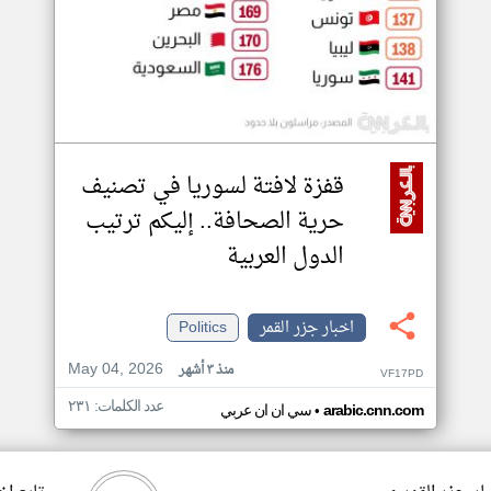
قفزة لافتة لسوريا في تصنيف
حرية الصحافة.. إليكم ترتيب
الدول العربية
اخبار جزر القمر
Politics
May 04, 2026
منذ ٣ أشهر
VF17PD
عدد الكلمات: ٢٣١
•
arabic.cnn.com
سي ان ان عربي