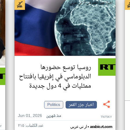
اخبار جزر القمر من ار تي عربي
اخ
روسيا توسع حضورها
الدبلوماسي في إفريقيا بافتتاح
ممثليات في 4 دول جديدة
اخبار جزر القمر
Politics
Jun 01, 2026
منذ شهرين
TN75KY
عدد الكلمات: ٢١٥
•
Y
arabic.rt.com
ار تي عربي