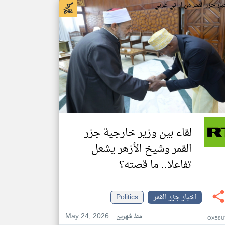
بار جزر القمر من ار تي عربي
لقاء بين وزير خارجية جزر
القمر وشيخ الأزهر يشعل
تفاعلا.. ما قصته؟
اخبار جزر القمر
Politics
May 24, 2026
منذ شهرين
OX58U