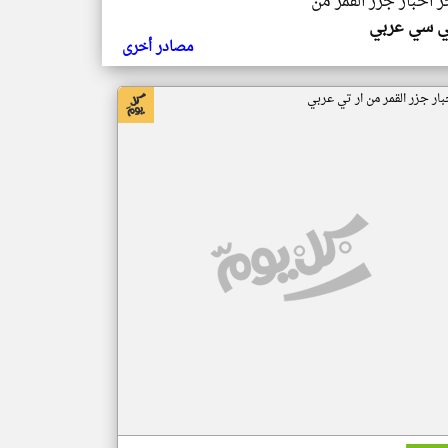
ر اخبار جزر القمر من
ي سي عربي
مصادر أخرى
بار جزر القمر من ار تي عربي