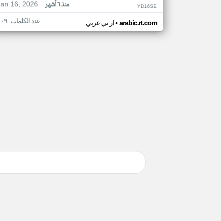
Jan 16, 2026
منذ ٦ أشهر
YD16SE
عدد الكلمات: ١٠٩
•
arabic.rt.com
ار تي عربي