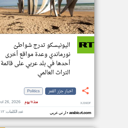
تعبر
المقالات
الموجوده
هنا عن
وجهة
اليونيسكو تدرج شواطئ
نظر
كاتبيها.
نورماندي وعدة مواقع أخرى
أحدها في بلد عربي على قائمة
التراث العالمي
اخبار جزر القمر
Politics
Jul 26, 2026
منذ ١١ يوم
XJ39DF
عدد الكلمات: ٤١٢
•
arabic.rt.com
ار تي عربي