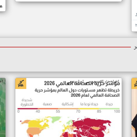
om
ر
اخبار جزر القمر من سي ان ان عربي
اخ