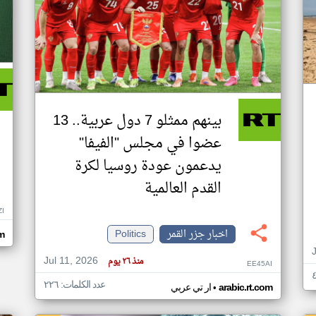
بينهم ممثلو 7 دول عربية.. 13
عضوا في مجلس "الفيفا"
يدعمون عودة روسيا لكرة
القدم العالمية
ZI
اخبار جزر القمر
Politics
om
Jul 11, 2026
منذ ٢٦ يوم
EE45AI
عدد الكلمات: ٢٢٦
•
arabic.rt.com
ار تي عربي