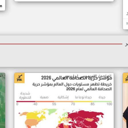
om
ر
اخبار جزر القمر من سي ان ان عربي
اخ