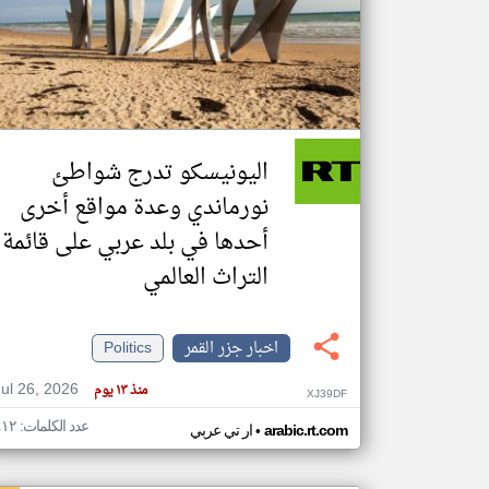
تعبر
المقالات
الموجوده
هنا عن
وجهة
اليونيسكو تدرج شواطئ
نظر
كاتبيها.
نورماندي وعدة مواقع أخرى
أحدها في بلد عربي على قائمة
التراث العالمي
اخبار جزر القمر
Politics
Jul 26, 2026
منذ ١٣ يوم
XJ39DF
عدد الكلمات: ٤١٢
•
arabic.rt.com
ار تي عربي