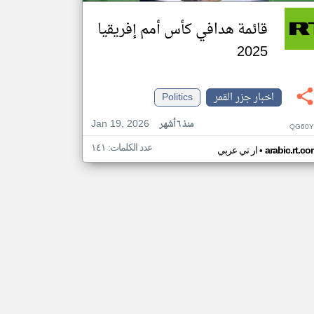
قائمة هدافي كأس أمم إفريقيا
2025
اخبار جزر القمر
Politics
Jan 19, 2026
منذ ٦ أشهر
QG60Y
عدد الكلمات: ١٤١
•
arabic.rt.c
ار تي عربي