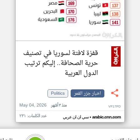
قفزة لافتة لسوريا في تصنيف
حرية الصحافة.. إليكم ترتيب
الدول العربية
اخبار جزر القمر
Politics
May 04, 2026
منذ ٣ أشهر
VF17PD
عدد الكلمات: ٢٣١
•
arabic.cnn.com
سي ان ان عربي