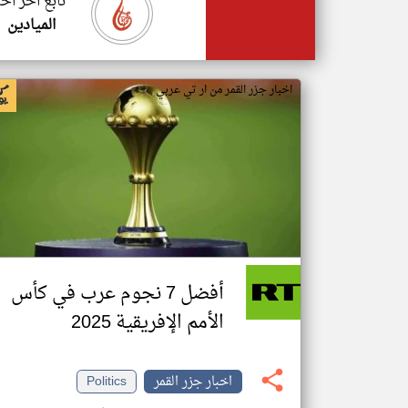
تابع اخر اخب
الميادين
اخبار جزر القمر من ار تي عربي
أفضل 7 نجوم عرب في كأس
الأمم الإفريقية 2025
اخبار جزر القمر
Politics