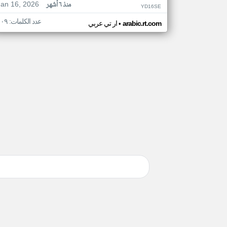
Jan 16, 2026
منذ ٦ أشهر
YD16SE
عدد الكلمات: ١٠٩
•
arabic.rt.com
ار تي عربي