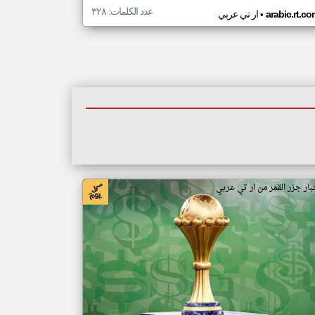
عدد الكلمات: ٣٢٨
•
arabic.rt.c
ار تي عربي
بار جزر القمر من ار تي عربي