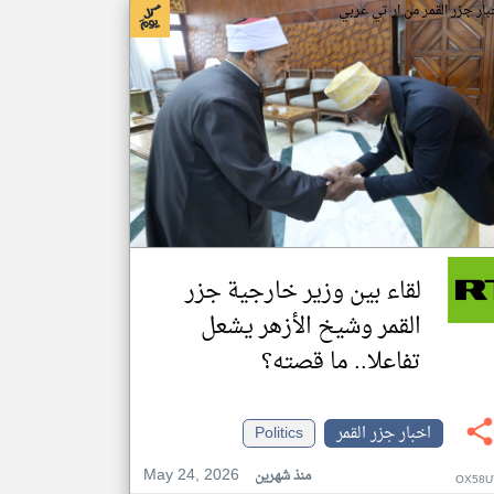
بار جزر القمر من ار تي عربي
لقاء بين وزير خارجية جزر
القمر وشيخ الأزهر يشعل
تفاعلا.. ما قصته؟
اخبار جزر القمر
Politics
May 24, 2026
منذ شهرين
OX58U