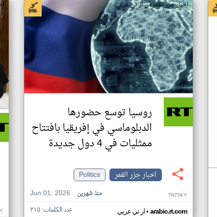
اخبار جزر القمر من ار تي عربي
اخ
روسيا توسع حضورها
الدبلوماسي في إفريقيا بافتتاح
ممثليات في 4 دول جديدة
اخبار جزر القمر
Politics
Jun 01, 2026
منذ شهرين
TN75KY
عدد الكلمات: ٢١٥
•
Y
arabic.rt.com
ار تي عربي