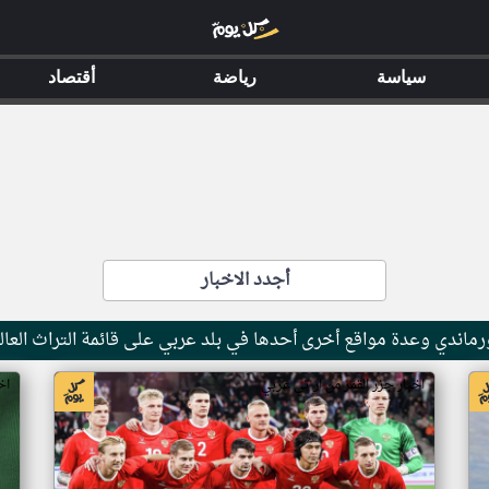
سياسة
رياضة
أقتصاد
أجدد الاخبار
ماندي وعدة مواقع أخرى أحدها في بلد عربي على قائمة التراث العال
اخبار جزر القمر من ار تي عربي
اخ