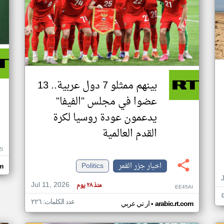
بينهم ممثلو 7 دول عربية.. 13
عضوا في مجلس "الفيفا"
يدعمون عودة روسيا لكرة
القدم العالمية
ZI
اخبار جزر القمر
Politics
om
Jul 11, 2026
منذ ٢٨ يوم
EE45AI
عدد الكلمات: ٢٢٦
•
arabic.rt.com
ار تي عربي