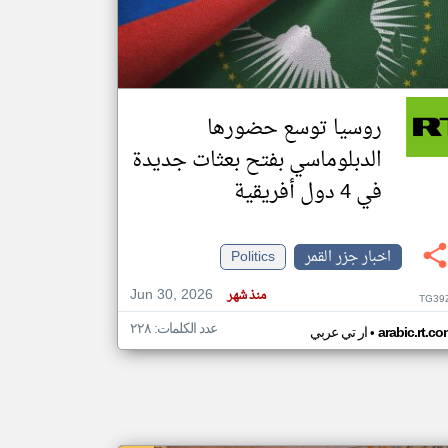
klyoum.com
تغيير الدولة
مصادر الأخبار من جزر القمر
روسيا توسع حضورها
اخبار جزر القمر على مدار الساعة
الدبلوماسي بفتح بعثات جديدة
أهم اخبار جزر القمر العاجلة والمباشرة
في 4 دول أفريقية
اخبار جزر القمر
Politics
Jun 30, 2026
منذ شهر
TG39
عدد الكلمات: ٢٢٨
•
arabic.rt.c
ار تي عربي