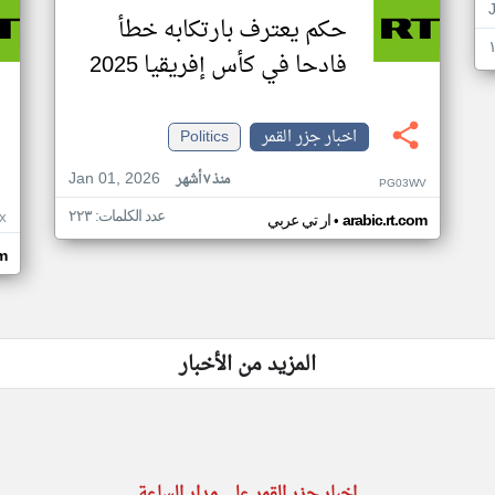
حكم يعترف بارتكابه خطأ
فادحا في كأس إفريقيا 2025
اخبار جزر القمر
Politics
Jan 01, 2026
منذ ٧ أشهر
PG03WV
عدد الكلمات: ٢٢٣
•
X
arabic.rt.com
ار تي عربي
om
المزيد من الأخبار
اخبار جزر القمر على مدار الساعة