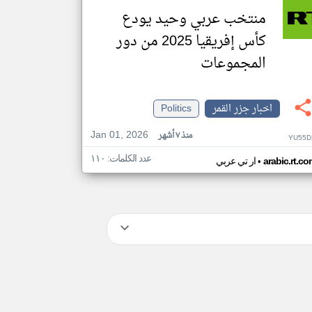
منتخب عربي وحيد يودع
كأس إفريقيا 2025 من دور
المجموعات
اخبار جزر القمر
Politics
Jan 01, 2026
منذ ٧ أشهر
YU55D
عدد الكلمات: ١١٠
•
arabic.rt.c
ار تي عربي