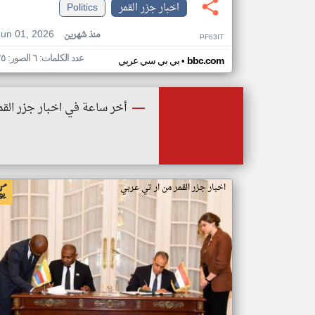
اخبار جزر القمر
Politics
Jun 01, 2026
منذ شهرين
PF63IT
عدد الكلمات: ٦ الصور: ٢٥
•
bbc.com
بي بي سي عربي
أخر ساعة في اخبار جزر القم
اخبار جزر القمر من ار تي عربي