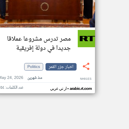
مصر تدرس مشروعا عملاقا
جديدا في دولة إفريقية
اخبار جزر القمر
Politics
May 24, 2026
منذ شهرين
NH91ES
عدد الكلمات: ٢٥٤
•
arabic.rt.com
ار تي عربي