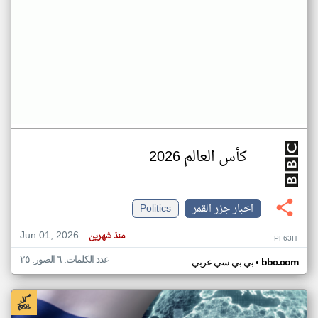
كأس العالم 2026
اخبار جزر القمر
Politics
Jun 01, 2026
منذ شهرين
PF63IT
عدد الكلمات: ٦ الصور: ٢٥
•
bbc.com
بي بي سي عربي