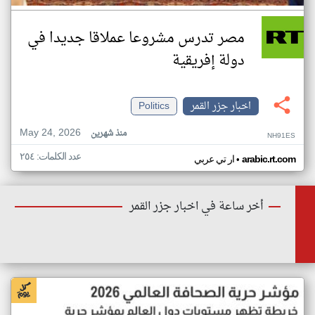
مصر تدرس مشروعا عملاقا جديدا في
دولة إفريقية
اخبار جزر القمر
Politics
May 24, 2026
منذ شهرين
NH91ES
عدد الكلمات: ٢٥٤
•
arabic.rt.com
ار تي عربي
أخر ساعة في اخبار جزر القمر