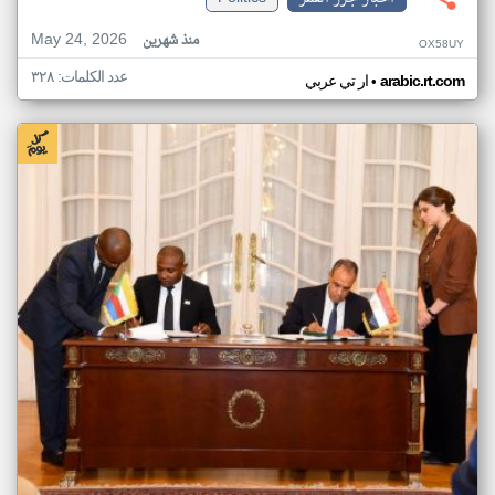
May 24, 2026
منذ شهرين
OX58UY
عدد الكلمات: ٣٢٨
•
arabic.rt.com
ار تي عربي