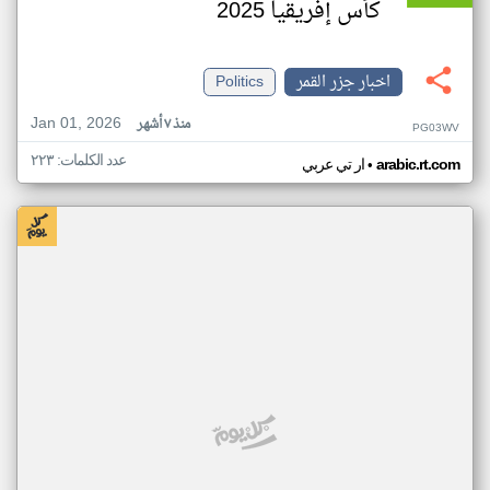
كأس إفريقيا 2025
اخبار جزر القمر
Politics
Jan 01, 2026
منذ ٧ أشهر
PG03WV
عدد الكلمات: ٢٢٣
•
arabic.rt.com
ار تي عربي