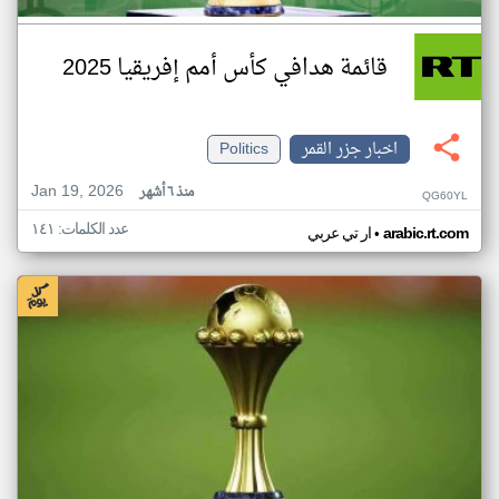
قائمة هدافي كأس أمم إفريقيا 2025
اخبار جزر القمر
Politics
Jan 19, 2026
منذ ٦ أشهر
QG60YL
عدد الكلمات: ١٤١
•
arabic.rt.com
ار تي عربي