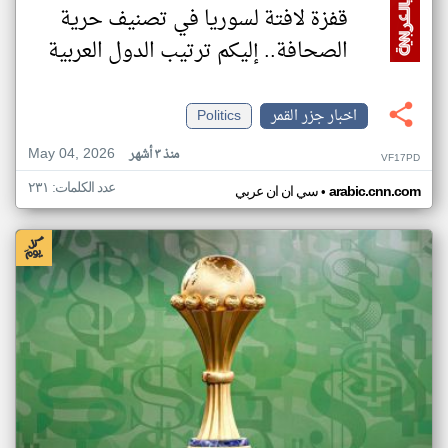
قفزة لافتة لسوريا في تصنيف حرية
الصحافة.. إليكم ترتيب الدول العربية
اخبار جزر القمر
Politics
May 04, 2026
منذ ٣ أشهر
VF17PD
عدد الكلمات: ٢٣١
•
arabic.cnn.com
سي ان ان عربي