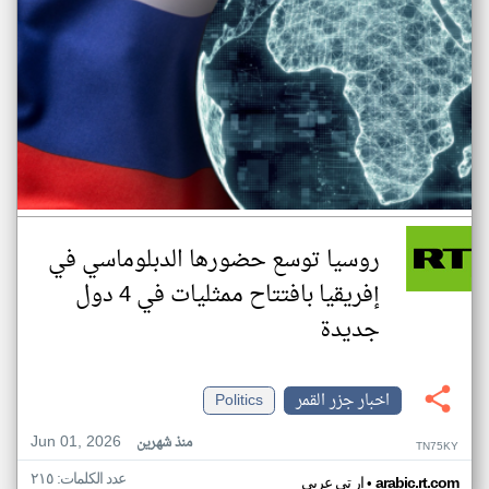
روسيا توسع حضورها الدبلوماسي في
إفريقيا بافتتاح ممثليات في 4 دول
جديدة
اخبار جزر القمر
Politics
Jun 01, 2026
منذ شهرين
TN75KY
عدد الكلمات: ٢١٥
•
arabic.rt.com
ار تي عربي