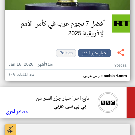
أفضل 7 نجوم عرب في كأس الأمم
الإفريقية 2025
اخبار جزر القمر
Politics
Jan 16, 2026
منذ ٦ أشهر
YD16SE
عدد الكلمات: ١٠٩
•
arabic.rt.com
ار تي عربي
تابع اخر اخبار جزر القمر من
بي بي سي عربي
مصادر أخرى