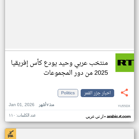
منتخب عربي وحيد يودع كأس إفريقيا
2025 من دور المجموعات
اخبار جزر القمر
Politics
Jan 01, 2026
منذ ٧ أشهر
YU55DX
عدد الكلمات: ١١٠
•
arabic.rt.com
ار تي عربي