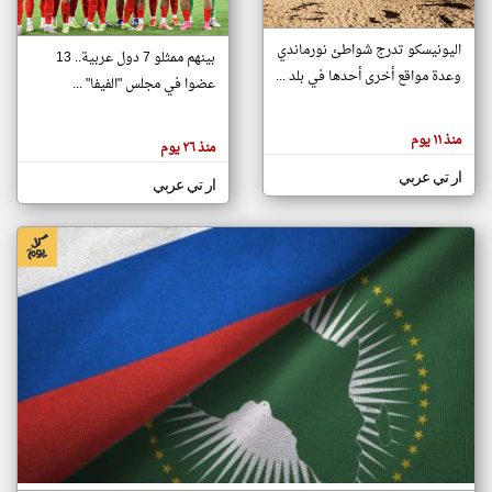
اليونيسكو تدرج شواطئ نورماندي
بينهم ممثلو 7 دول عربية.. 13
klyoum.com
وعدة مواقع أخرى أحدها في بلد ...
تغيير الدولة
عضوا في مجلس "الفيفا" ...
تعبر
مصادر الأخبار من جزر القمر
المقالات
الموجوده
اخبار جزر القمر على مدار الساعة
منذ ١١ يوم
هنا عن
منذ ٢٦ يوم
وجهة
نظر
أهم اخبار جزر القمر العاجلة والمباشرة
ار تي عربي
كاتبيها.
ار تي عربي