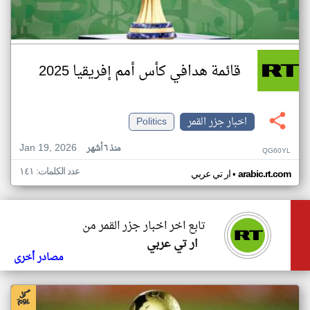
قائمة هدافي كأس أمم إفريقيا 2025
اخبار جزر القمر
Politics
Jan 19, 2026
منذ ٦ أشهر
QG60YL
عدد الكلمات: ١٤١
•
arabic.rt.com
ار تي عربي
تابع اخر اخبار جزر القمر من
ار تي عربي
مصادر أخرى