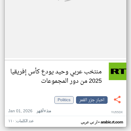
منتخب عربي وحيد يودع كأس إفريقيا
2025 من دور المجموعات
اخبار جزر القمر
Politics
Jan 01, 2026
منذ ٧ أشهر
YU55DX
عدد الكلمات: ١١٠
•
arabic.rt.com
ار تي عربي