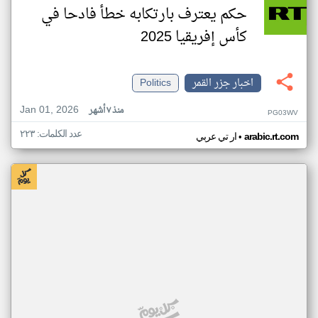
حكم يعترف بارتكابه خطأ فادحا في
كأس إفريقيا 2025
اخبار جزر القمر
Politics
Jan 01, 2026
منذ ٧ أشهر
PG03WV
عدد الكلمات: ٢٢٣
•
arabic.rt.com
ار تي عربي