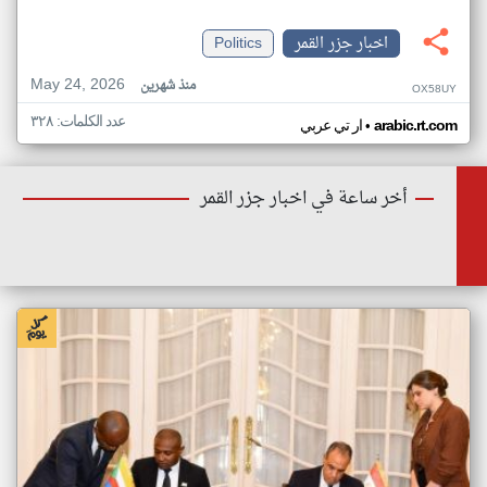
اخبار جزر القمر
Politics
May 24, 2026
منذ شهرين
OX58UY
عدد الكلمات: ٣٢٨
•
arabic.rt.com
ار تي عربي
أخر ساعة في اخبار جزر القمر