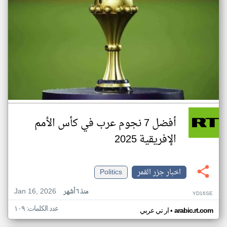
أفضل 7 نجوم عرب في كأس الأمم
الإفريقية 2025
اخبار جزر القمر
Politics
Jan 16, 2026
منذ ٦ أشهر
YD16SE
عدد الكلمات: ١٠٩
•
arabic.rt.com
ار تي عربي