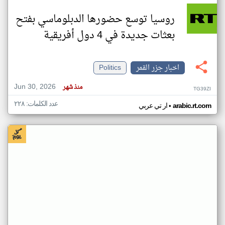
روسيا توسع حضورها الدبلوماسي بفتح
بعثات جديدة في 4 دول أفريقية
اخبار جزر القمر
Politics
Jun 30, 2026
منذ شهر
TG39ZI
عدد الكلمات: ٢٢٨
•
arabic.rt.com
ار تي عربي