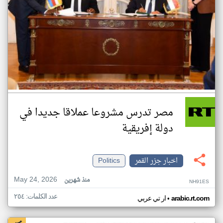
مصر تدرس مشروعا عملاقا جديدا في
دولة إفريقية
اخبار جزر القمر
Politics
May 24, 2026
منذ شهرين
NH91ES
عدد الكلمات: ٢٥٤
•
arabic.rt.com
ار تي عربي