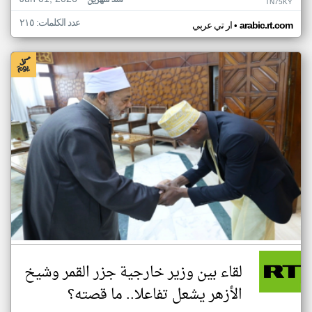
منذ شهرين
TN75KY
عدد الكلمات: ٢١٥
•
arabic.rt.com
ار تي عربي
لقاء بين وزير خارجية جزر القمر وشيخ
الأزهر يشعل تفاعلا.. ما قصته؟