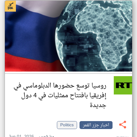
روسيا توسع حضورها الدبلوماسي في
إفريقيا بافتتاح ممثليات في 4 دول
جديدة
اخبار جزر القمر
Politics
Jun 01, 2026