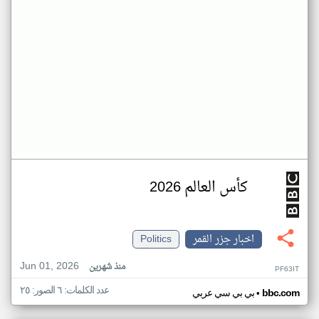
كأس العالم 2026
اخبار جزر القمر
Politics
Jun 01, 2026
منذ شهرين
PF63IT
عدد الكلمات: ٦ الصور: ٢٥
•
bbc.com
بي بي سي عربي