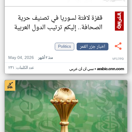
قفزة لافتة لسوريا في تصنيف حرية
الصحافة.. إليكم ترتيب الدول العربية
اخبار جزر القمر
Politics
May 04, 2026
منذ ٣ أشهر
VF17PD
عدد الكلمات: ٢٣١
•
arabic.cnn.com
سي ان ان عربي