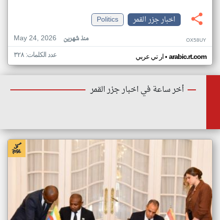
اخبار جزر القمر
Politics
May 24, 2026
منذ شهرين
OX58UY
عدد الكلمات: ٣٢٨
•
arabic.rt.com
ار تي عربي
أخر ساعة في اخبار جزر القمر