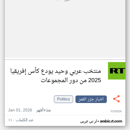
منتخب عربي وحيد يودع كأس إفريقيا
2025 من دور المجموعات
اخبار جزر القمر
Politics
Jan 01, 2026
منذ ٧ أشهر
YU55DX
عدد الكلمات: ١١٠
•
arabic.rt.com
ار تي عربي