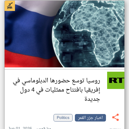
روسيا توسع حضورها الدبلوماسي في
إفريقيا بافتتاح ممثليات في 4 دول
جديدة
اخبار جزر القمر
Politics
Jun 01, 2026