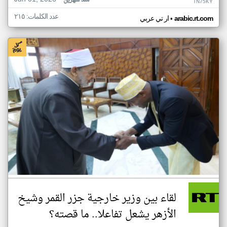
منذ شهرين
TN75KY
عدد الكلمات: ٢١٥
•
arabic.rt.com
ار تي عربي
لقاء بين وزير خارجية جزر القمر وشيخ
الأزهر يشعل تفاعلا.. ما قصته؟