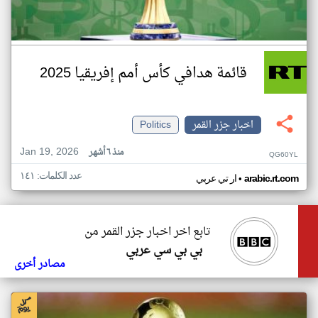
قائمة هدافي كأس أمم إفريقيا 2025
اخبار جزر القمر
Politics
Jan 19, 2026
منذ ٦ أشهر
QG60YL
عدد الكلمات: ١٤١
•
arabic.rt.com
ار تي عربي
تابع اخر اخبار جزر القمر من
بي بي سي عربي
مصادر أخرى