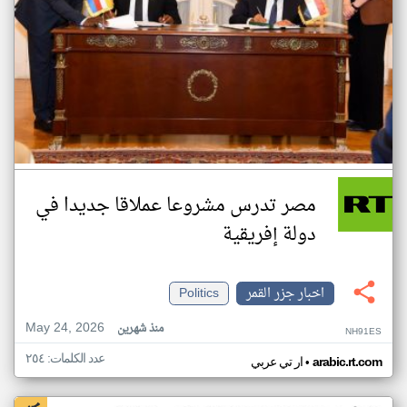
مصر تدرس مشروعا عملاقا جديدا في
دولة إفريقية
اخبار جزر القمر
Politics
May 24, 2026
منذ شهرين
NH91ES
عدد الكلمات: ٢٥٤
•
arabic.rt.com
ار تي عربي