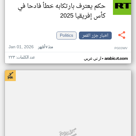
حكم يعترف بارتكابه خطأ فادحا في
كأس إفريقيا 2025
اخبار جزر القمر
Politics
Jan 01, 2026
منذ ٧ أشهر
PG03WV
عدد الكلمات: ٢٢٣
•
arabic.rt.com
ار تي عربي