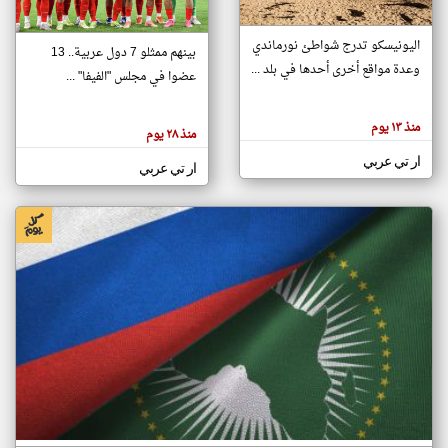
اليونيسكو تدرج شواطئ نورماندي
بينهم ممثلو 7 دول عربية.. 13
klyoum.com
وعدة مواقع أخرى أحدها في بلد ...
تغيير الدولة
عضوا في مجلس "الفيفا" ...
تعبر
مصادر الأخبار من جزر القمر
المقالات
الموجوده
اخبار جزر القمر على مدار الساعة
منذ ١٣ يوم
هنا عن
منذ ٢٨ يوم
وجهة
نظر
أهم اخبار جزر القمر العاجلة والمباشرة
ار تي عربي
كاتبيها.
ار تي عربي