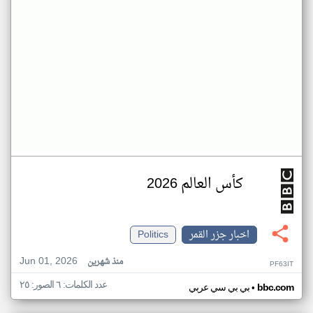
كأس العالم 2026
اخبار جزر القمر
Politics
Jun 01, 2026
منذ شهرين
PF63IT
عدد الكلمات: ٦ الصور: ٢٥
•
bbc.com
بي بي سي عربي