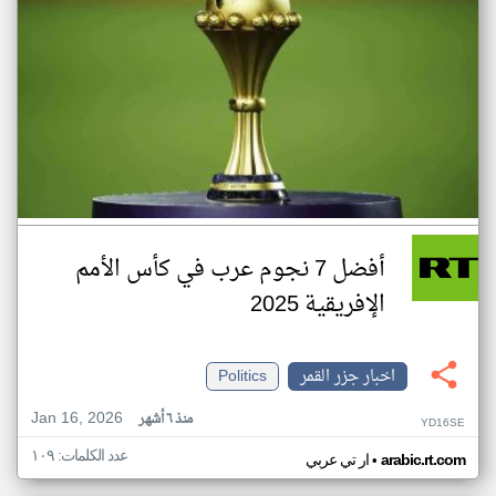
أفضل 7 نجوم عرب في كأس الأمم
الإفريقية 2025
اخبار جزر القمر
Politics
Jan 16, 2026
منذ ٦ أشهر
YD16SE
عدد الكلمات: ١٠٩
•
arabic.rt.com
ار تي عربي