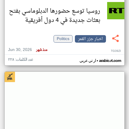
روسيا توسع حضورها الدبلوماسي بفتح
بعثات جديدة في 4 دول أفريقية
اخبار جزر القمر
Politics
Jun 30, 2026
منذ شهر
TG39ZI
عدد الكلمات: ٢٢٨
•
arabic.rt.com
ار تي عربي