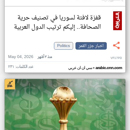
قفزة لافتة لسوريا في تصنيف حرية
الصحافة.. إليكم ترتيب الدول العربية
اخبار جزر القمر
Politics
May 04, 2026
منذ ٣ أشهر
VF17PD
عدد الكلمات: ٢٣١
•
arabic.cnn.com
سي ان ان عربي