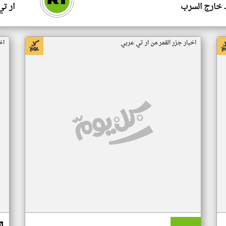
 خارج السرب
ار ت
اخبار جزر القمر من ار تي عربي
اخ