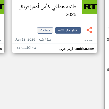
قائمة هدافي كأس أمم إفريقيا
2025
اخبار جزر القمر
Politics
Jan 19, 2026
منذ ٦ أشهر
E
QG60YL
عدد الكلمات: ١٤١
•
arabic.rt.com
ار تي عربي
om