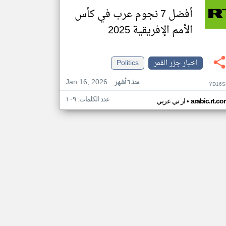
أفضل 7 نجوم عرب في كأس
الأمم الإفريقية 2025
اخبار جزر القمر
Politics
Jan 16, 2026
منذ ٦ أشهر
YD16S
عدد الكلمات: ١٠٩
•
arabic.rt.c
ار تي عربي