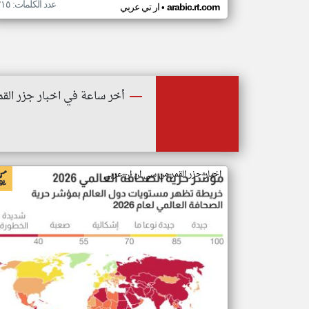
عدد الكلمات: ٢١٥
•
arabic.rt.com
ار تي عربي
أخر ساعة في اخبار جزر القم
اخبار جزر القمر من سي ان ان عربي