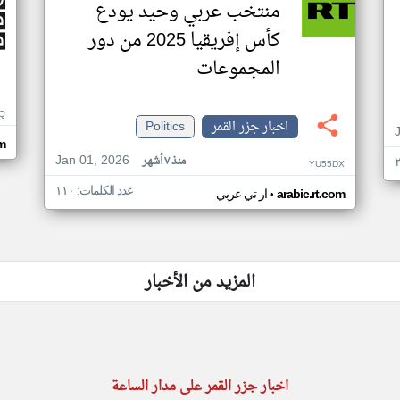
منتخب عربي وحيد يودع
كأس إفريقيا 2025 من دور
المجموعات
Q
اخبار جزر القمر
Politics
m
Jan 01, 2026
منذ ٧ أشهر
YU55DX
عدد الكلمات: ١١٠
•
arabic.rt.com
ار تي عربي
المزيد من الأخبار
اخبار جزر القمر على مدار الساعة