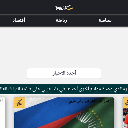
سياسة
رياضة
أقتصاد
أجدد الاخبار
ماندي وعدة مواقع أخرى أحدها في بلد عربي على قائمة التراث العال
اخبار جزر القمر من ار تي عربي
اخ