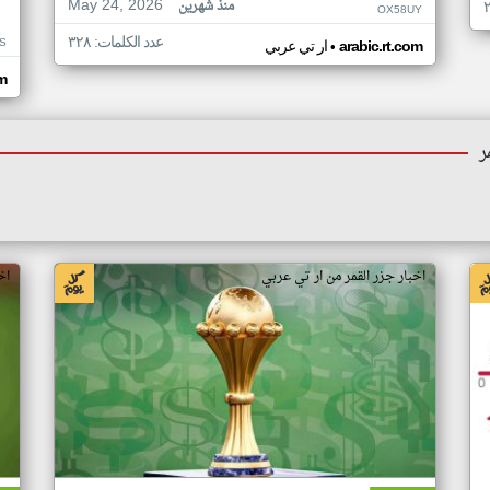
May 24, 2026
منذ شهرين
OX58UY
عدد الكلمات: ٣٢٨
S
•
arabic.rt.com
ار تي عربي
om
ر
اخبار جزر القمر من ار تي عربي
اخ