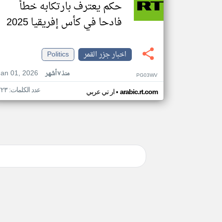
حكم يعترف بارتكابه خطأ
فادحا في كأس إفريقيا 2025
اخبار جزر القمر
Politics
Jan 01, 2026
منذ ٧ أشهر
PG03WV
عدد الكلمات: ٢٢٣
•
arabic.rt.com
ار تي عربي