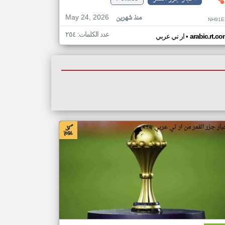
May 24, 2026
منذ شهرين
NH91E
عدد الكلمات: ٢٥٤
•
arabic.rt.c
ار تي عربي
بار جزر القمر من ار تي عربي