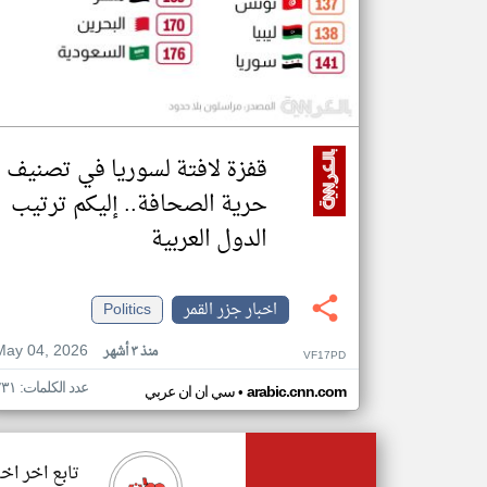
قفزة لافتة لسوريا في تصنيف
حرية الصحافة.. إليكم ترتيب
الدول العربية
اخبار جزر القمر
Politics
May 04, 2026
منذ ٣ أشهر
VF17PD
عدد الكلمات: ٢٣١
•
arabic.cnn.com
سي ان ان عربي
تابع اخر اخب