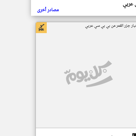
ي عربي
مصادر أخرى
بار جزر القمر من بي بي سي عربي