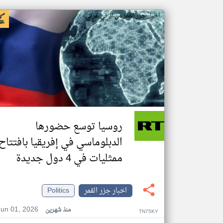
اخبار جزر القمر من ار تي عربي
روسيا توسع حضورها
الدبلوماسي في إفريقيا بافتتاح
ممثليات في 4 دول جديدة
اخبار جزر القمر
Politics
Jun 01, 2026
منذ شهرين
TN75KY