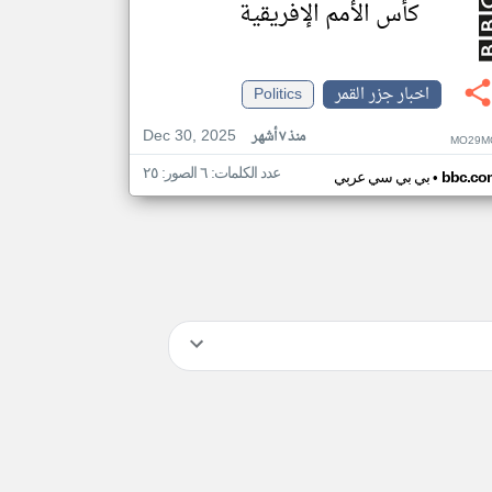
كأس الأمم الإفريقية
اخبار جزر القمر
Politics
Dec 30, 2025
منذ ٧ أشهر
MO29M
عدد الكلمات: ٦ الصور: ٢٥
•
bbc.co
بي بي سي عربي