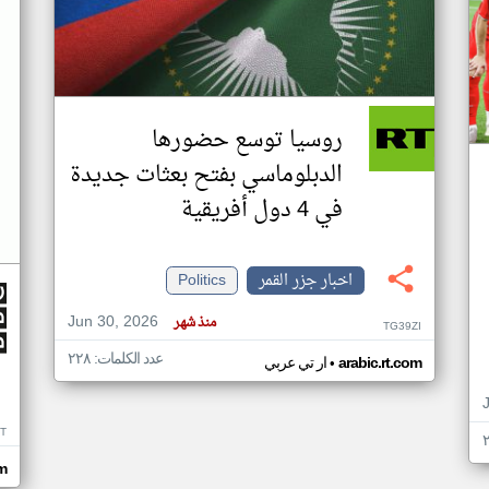
روسيا توسع حضورها
الدبلوماسي بفتح بعثات جديدة
في 4 دول أفريقية
اخبار جزر القمر
Politics
Jun 30, 2026
منذ شهر
TG39ZI
عدد الكلمات: ٢٢٨
•
arabic.rt.com
ار تي عربي
IT
m