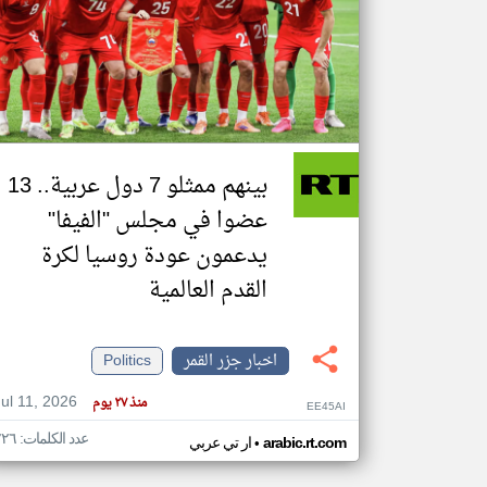
تعبر
المقالات
الموجوده
هنا عن
وجهة
نظر
بينهم ممثلو 7 دول عربية.. 13
كاتبيها.
عضوا في مجلس "الفيفا"
يدعمون عودة روسيا لكرة
القدم العالمية
اخبار جزر القمر
Politics
Jul 11, 2026
منذ ٢٧ يوم
EE45AI
عدد الكلمات: ٢٢٦
•
arabic.rt.com
ار تي عربي