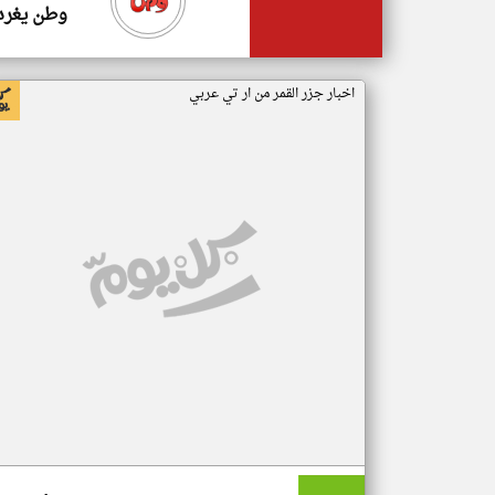
وطن يغرد
اخبار جزر القمر من ار تي عربي