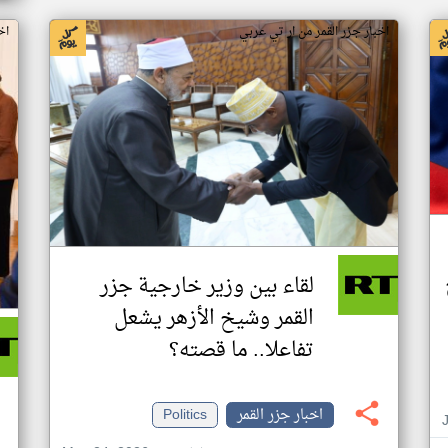
اخبار جزر القمر من ار تي عربي
اخ
لقاء بين وزير خارجية جزر
القمر وشيخ الأزهر يشعل
تفاعلا.. ما قصته؟
اخبار جزر القمر
Politics