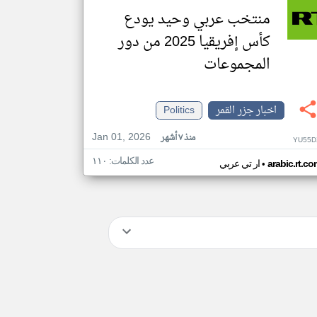
منتخب عربي وحيد يودع
كأس إفريقيا 2025 من دور
المجموعات
اخبار جزر القمر
Politics
Jan 01, 2026
منذ ٧ أشهر
YU55D
عدد الكلمات: ١١٠
•
arabic.rt.c
ار تي عربي