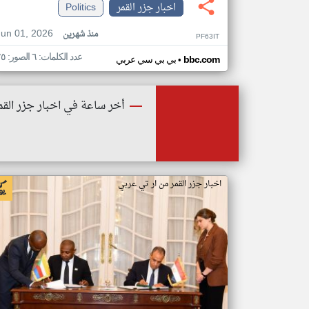
اخبار جزر القمر
Politics
Jun 01, 2026
منذ شهرين
PF63IT
عدد الكلمات: ٦ الصور: ٢٥
•
bbc.com
بي بي سي عربي
أخر ساعة في اخبار جزر القم
اخبار جزر القمر من ار تي عربي