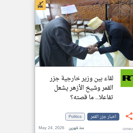
بار جزر القمر من ار تي عربي
لقاء بين وزير خارجية جزر
القمر وشيخ الأزهر يشعل
تفاعلا.. ما قصته؟
اخبار جزر القمر
Politics
May 24, 2026
منذ شهرين
OX58U