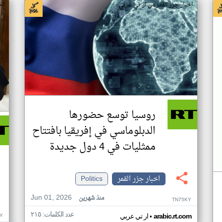
اخبار جزر القمر من ار تي عربي
اخ
روسيا توسع حضورها
الدبلوماسي في إفريقيا بافتتاح
ممثليات في 4 دول جديدة
اخبار جزر القمر
Politics
Jun 01, 2026
منذ شهرين
TN75KY
عدد الكلمات: ٢١٥
•
Y
arabic.rt.com
ار تي عربي