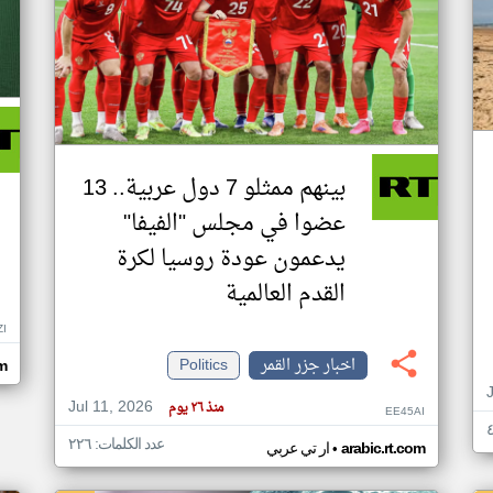
بينهم ممثلو 7 دول عربية.. 13
عضوا في مجلس "الفيفا"
يدعمون عودة روسيا لكرة
القدم العالمية
ZI
اخبار جزر القمر
Politics
om
Jul 11, 2026
منذ ٢٦ يوم
EE45AI
عدد الكلمات: ٢٢٦
•
arabic.rt.com
ار تي عربي