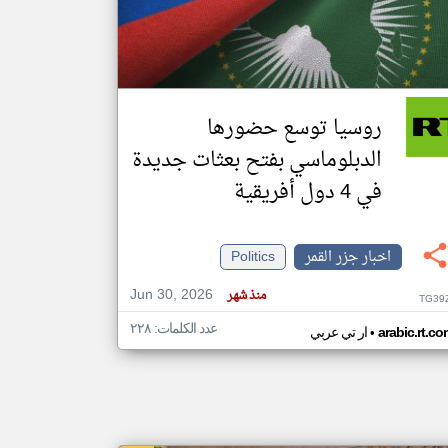
klyoum.com
تغيير الدولة
مصادر الأخبار من جزر القمر
روسيا توسع حضورها
اخبار جزر القمر على مدار الساعة
الدبلوماسي بفتح بعثات جديدة
أهم اخبار جزر القمر العاجلة والمباشرة
في 4 دول أفريقية
اخبار جزر القمر
Politics
Jun 30, 2026
منذ شهر
TG39
عدد الكلمات: ٢٢٨
•
arabic.rt.c
ار تي عربي