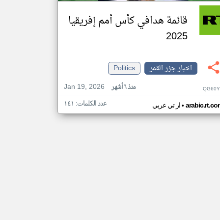
قائمة هدافي كأس أمم إفريقيا
2025
اخبار جزر القمر
Politics
Jan 19, 2026
منذ ٦ أشهر
QG60Y
عدد الكلمات: ١٤١
•
arabic.rt.c
ار تي عربي