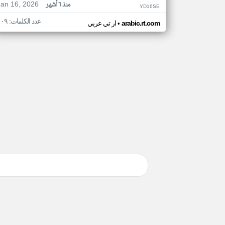
Jan 16, 2026
منذ ٦ أشهر
YD16SE
عدد الكلمات: ١٠٩
•
arabic.rt.com
ار تي عربي