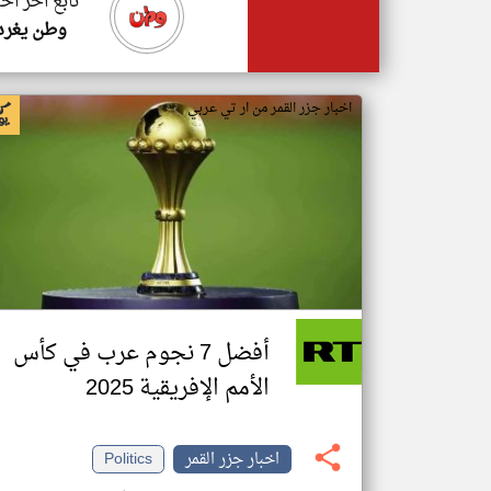
تابع اخر اخب
وطن يغرد
اخبار جزر القمر من ار تي عربي
أفضل 7 نجوم عرب في كأس
الأمم الإفريقية 2025
اخبار جزر القمر
Politics