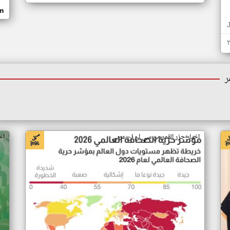
om
ر
اخبار جزر القمر من سي ان ان عربي
اخ