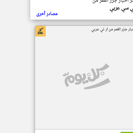
ر اخبار جزر القمر من
ي سي عربي
مصادر أخرى
بار جزر القمر من ار تي عربي