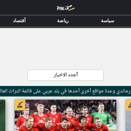
سياسة
رياضة
أقتصاد
أجدد الاخبار
ماندي وعدة مواقع أخرى أحدها في بلد عربي على قائمة التراث العال
اخبار جزر القمر من ار تي عربي
اخ