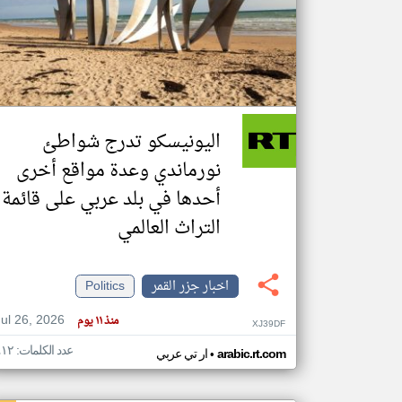
تعبر
المقالات
الموجوده
هنا عن
وجهة
اليونيسكو تدرج شواطئ
نظر
كاتبيها.
نورماندي وعدة مواقع أخرى
أحدها في بلد عربي على قائمة
التراث العالمي
اخبار جزر القمر
Politics
Jul 26, 2026
منذ ١١ يوم
XJ39DF
عدد الكلمات: ٤١٢
•
arabic.rt.com
ار تي عربي