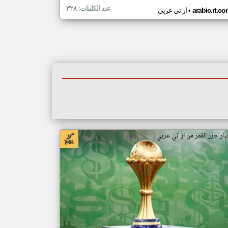
عدد الكلمات: ٣٢٨
•
arabic.rt.c
ار تي عربي
بار جزر القمر من ار تي عربي