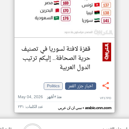
قفزة لافتة لسوريا في تصنيف
حرية الصحافة.. إليكم ترتيب
الدول العربية
اخبار جزر القمر
Politics
May 04, 2026
منذ ٣ أشهر
VF17PD
عدد الكلمات: ٢٣١
•
arabic.cnn.com
سي ان ان عربي