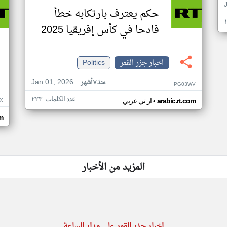
حكم يعترف بارتكابه خطأ
فادحا في كأس إفريقيا 2025
اخبار جزر القمر
Politics
Jan 01, 2026
منذ ٧ أشهر
PG03WV
عدد الكلمات: ٢٢٣
•
X
arabic.rt.com
ار تي عربي
om
المزيد من الأخبار
اخبار جزر القمر على مدار الساعة