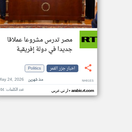
مصر تدرس مشروعا عملاقا
جديدا في دولة إفريقية
اخبار جزر القمر
Politics
May 24, 2026
منذ شهرين
NH91ES
عدد الكلمات: ٢٥٤
•
arabic.rt.com
ار تي عربي