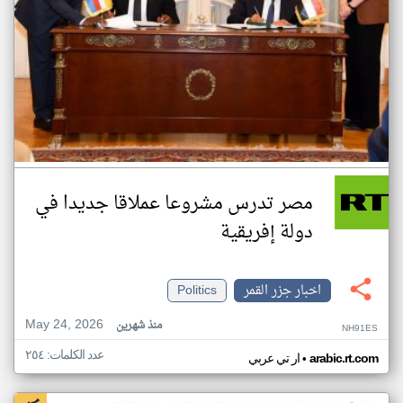
مصر تدرس مشروعا عملاقا جديدا في
دولة إفريقية
اخبار جزر القمر
Politics
May 24, 2026
منذ شهرين
NH91ES
عدد الكلمات: ٢٥٤
•
arabic.rt.com
ار تي عربي