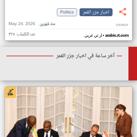
اخبار جزر القمر
Politics
May 24, 2026
منذ شهرين
OX58UY
عدد الكلمات: ٣٢٨
•
arabic.rt.com
ار تي عربي
أخر ساعة في اخبار جزر القمر