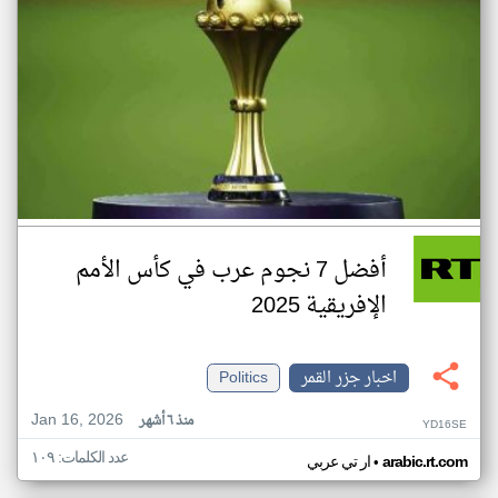
أفضل 7 نجوم عرب في كأس الأمم
الإفريقية 2025
اخبار جزر القمر
Politics
Jan 16, 2026
منذ ٦ أشهر
YD16SE
عدد الكلمات: ١٠٩
•
arabic.rt.com
ار تي عربي