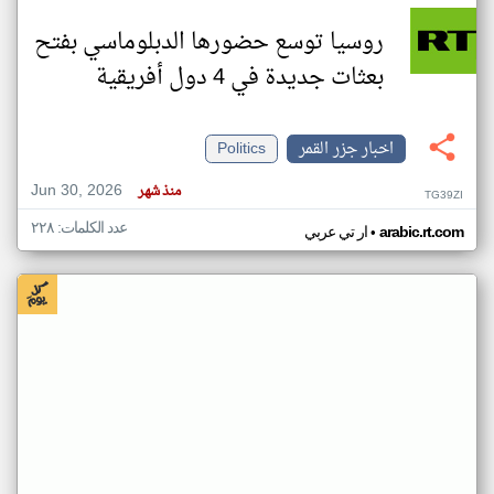
روسيا توسع حضورها الدبلوماسي بفتح
بعثات جديدة في 4 دول أفريقية
اخبار جزر القمر
Politics
Jun 30, 2026
منذ شهر
TG39ZI
عدد الكلمات: ٢٢٨
•
arabic.rt.com
ار تي عربي