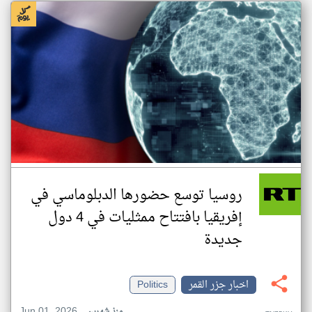
روسيا توسع حضورها الدبلوماسي في
إفريقيا بافتتاح ممثليات في 4 دول
جديدة
اخبار جزر القمر
Politics
Jun 01, 2026