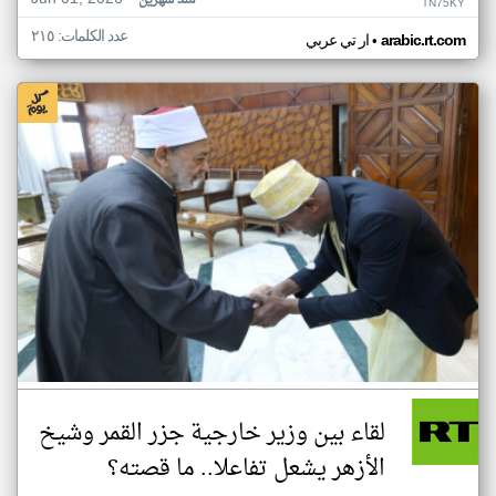
منذ شهرين
TN75KY
عدد الكلمات: ٢١٥
•
arabic.rt.com
ار تي عربي
لقاء بين وزير خارجية جزر القمر وشيخ
الأزهر يشعل تفاعلا.. ما قصته؟