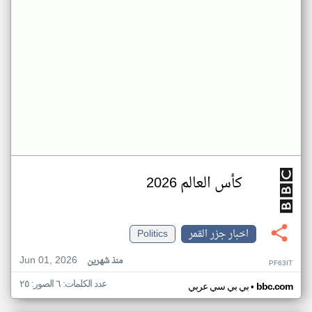
كأس العالم 2026
اخبار جزر القمر
Politics
Jun 01, 2026
منذ شهرين
PF63IT
عدد الكلمات: ٦ الصور: ٢٥
•
bbc.com
بي بي سي عربي