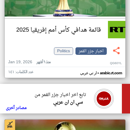
قائمة هدافي كأس أمم إفريقيا 2025
اخبار جزر القمر
Politics
Jan 19, 2026
منذ ٦ أشهر
QG60YL
عدد الكلمات: ١٤١
•
arabic.rt.com
ار تي عربي
تابع اخر اخبار جزر القمر من
سي ان ان عربي
مصادر أخرى