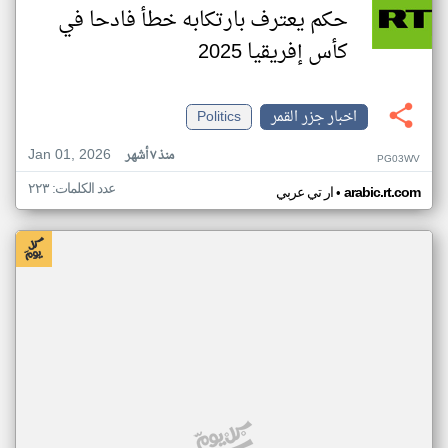
حكم يعترف بارتكابه خطأ فادحا في
كأس إفريقيا 2025
اخبار جزر القمر
Politics
Jan 01, 2026
منذ ٧ أشهر
PG03WV
عدد الكلمات: ٢٢٣
•
arabic.rt.com
ار تي عربي