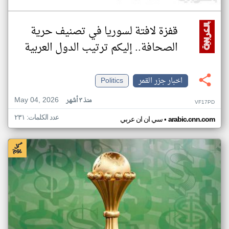
قفزة لافتة لسوريا في تصنيف حرية
الصحافة.. إليكم ترتيب الدول العربية
اخبار جزر القمر
Politics
May 04, 2026
منذ ٣ أشهر
VF17PD
عدد الكلمات: ٢٣١
•
arabic.cnn.com
سي ان ان عربي