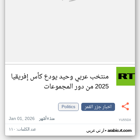
منتخب عربي وحيد يودع كأس إفريقيا
2025 من دور المجموعات
اخبار جزر القمر
Politics
Jan 01, 2026
منذ ٧ أشهر
YU55DX
عدد الكلمات: ١١٠
•
arabic.rt.com
ار تي عربي