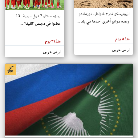
اليونيسكو تدرج شواطئ نورماندي
بينهم ممثلو 7 دول عربية.. 13
klyoum.com
وعدة مواقع أخرى أحدها في بلد ...
تغيير الدولة
عضوا في مجلس "الفيفا" ...
تعبر
مصادر الأخبار من جزر القمر
المقالات
الموجوده
اخبار جزر القمر على مدار الساعة
منذ ١١ يوم
هنا عن
منذ ٢٦ يوم
وجهة
نظر
أهم اخبار جزر القمر العاجلة والمباشرة
ار تي عربي
كاتبيها.
ار تي عربي