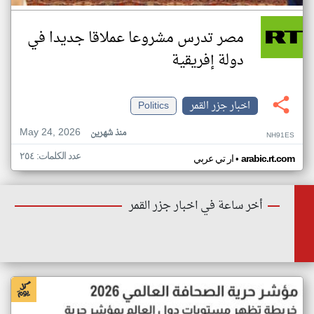
مصر تدرس مشروعا عملاقا جديدا في
دولة إفريقية
اخبار جزر القمر
Politics
May 24, 2026
منذ شهرين
NH91ES
عدد الكلمات: ٢٥٤
•
arabic.rt.com
ار تي عربي
أخر ساعة في اخبار جزر القمر