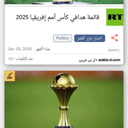
قائمة هدافي كأس أمم إفريقيا 2025
اخبار جزر القمر
Politics
Jan 19, 2026
منذ ٦ أشهر
QG60YL
عدد الكلمات: ١٤١
•
arabic.rt.com
ار تي عربي