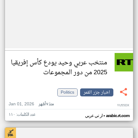
منتخب عربي وحيد يودع كأس إفريقيا
2025 من دور المجموعات
اخبار جزر القمر
Politics
Jan 01, 2026
منذ ٧ أشهر
YU55DX
عدد الكلمات: ١١٠
•
arabic.rt.com
ار تي عربي