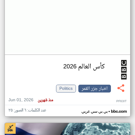
كأس العالم 2026
اخبار جزر القمر
Politics
Jun 01, 2026
منذ شهرين
PF63IT
عدد الكلمات: ٦ الصور: ٢٥
•
bbc.com
بي بي سي عربي