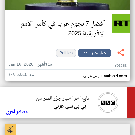
أفضل 7 نجوم عرب في كأس الأمم
الإفريقية 2025
اخبار جزر القمر
Politics
Jan 16, 2026
منذ ٦ أشهر
YD16SE
عدد الكلمات: ١٠٩
•
arabic.rt.com
ار تي عربي
تابع اخر اخبار جزر القمر من
بي بي سي عربي
مصادر أخرى