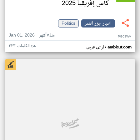
كأس إفريقيا 2025
اخبار جزر القمر
Politics
Jan 01, 2026
منذ ٧ أشهر
PG03WV
عدد الكلمات: ٢٢٣
•
arabic.rt.com
ار تي عربي