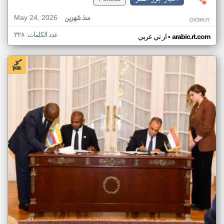
May 24, 2026
منذ شهرين
OX58UY
عدد الكلمات: ٣٢٨
•
arabic.rt.com
ار تي عربي