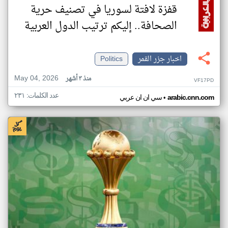
قفزة لافتة لسوريا في تصنيف حرية
الصحافة.. إليكم ترتيب الدول العربية
اخبار جزر القمر
Politics
May 04, 2026
منذ ٣ أشهر
VF17PD
عدد الكلمات: ٢٣١
•
arabic.cnn.com
سي ان ان عربي