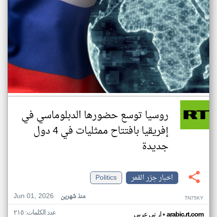
روسيا توسع حضورها الدبلوماسي في
إفريقيا بافتتاح ممثليات في 4 دول
جديدة
اخبار جزر القمر
Politics
Jun 01, 2026
منذ شهرين
TN75KY
عدد الكلمات: ٢١٥
•
arabic.rt.com
ار تي عربي