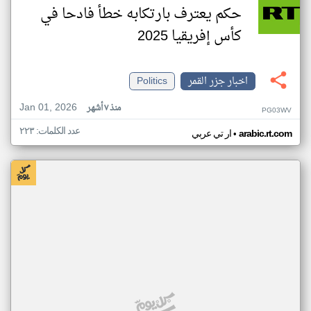
حكم يعترف بارتكابه خطأ فادحا في
كأس إفريقيا 2025
اخبار جزر القمر
Politics
Jan 01, 2026
منذ ٧ أشهر
PG03WV
عدد الكلمات: ٢٢٣
•
arabic.rt.com
ار تي عربي