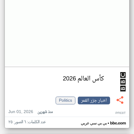
كأس العالم 2026
اخبار جزر القمر
Politics
Jun 01, 2026
منذ شهرين
PF63IT
عدد الكلمات: ٦ الصور: ٢٥
•
bbc.com
بي بي سي عربي