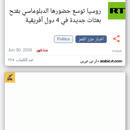
روسيا توسع حضورها الدبلوماسي بفتح
بعثات جديدة في 4 دول أفريقية
اخبار جزر القمر
Politics
Jun 30, 2026
منذ شهر
TG39ZI
عدد الكلمات: ٢٢٨
•
arabic.rt.com
ار تي عربي