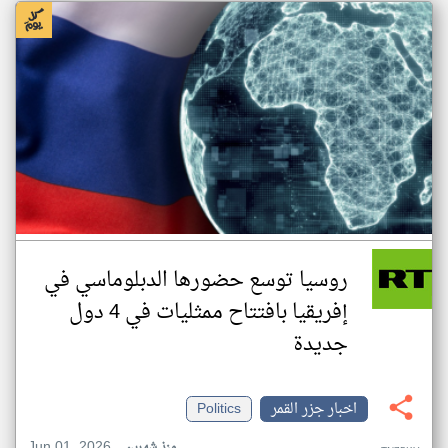
روسيا توسع حضورها الدبلوماسي في
إفريقيا بافتتاح ممثليات في 4 دول
جديدة
اخبار جزر القمر
Politics
Jun 01, 2026