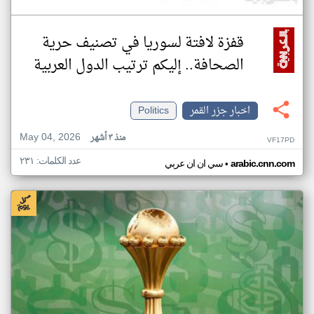
قفزة لافتة لسوريا في تصنيف حرية
الصحافة.. إليكم ترتيب الدول العربية
اخبار جزر القمر
Politics
May 04, 2026
منذ ٣ أشهر
VF17PD
عدد الكلمات: ٢٣١
•
arabic.cnn.com
سي ان ان عربي