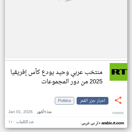
منتخب عربي وحيد يودع كأس إفريقيا
2025 من دور المجموعات
اخبار جزر القمر
Politics
Jan 01, 2026
منذ ٧ أشهر
YU55DX
عدد الكلمات: ١١٠
•
arabic.rt.com
ار تي عربي