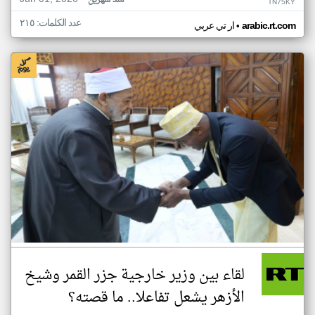
منذ شهرين
TN75KY
عدد الكلمات: ٢١٥
•
arabic.rt.com
ار تي عربي
لقاء بين وزير خارجية جزر القمر وشيخ
الأزهر يشعل تفاعلا.. ما قصته؟