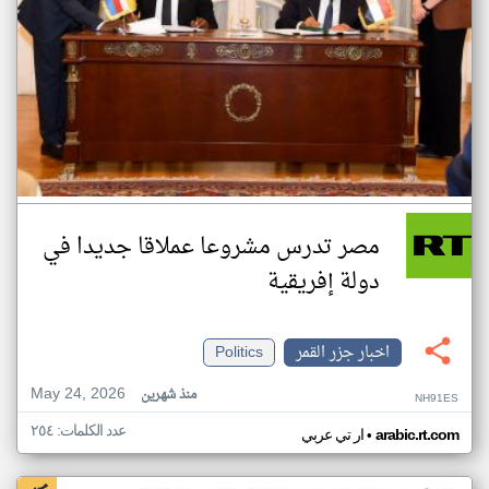
مصر تدرس مشروعا عملاقا جديدا في
دولة إفريقية
اخبار جزر القمر
Politics
May 24, 2026
منذ شهرين
NH91ES
عدد الكلمات: ٢٥٤
•
arabic.rt.com
ار تي عربي