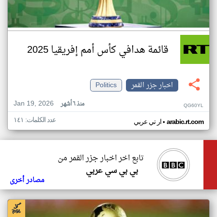
قائمة هدافي كأس أمم إفريقيا 2025
اخبار جزر القمر
Politics
Jan 19, 2026
منذ ٦ أشهر
QG60YL
عدد الكلمات: ١٤١
•
arabic.rt.com
ار تي عربي
تابع اخر اخبار جزر القمر من
بي بي سي عربي
مصادر أخرى