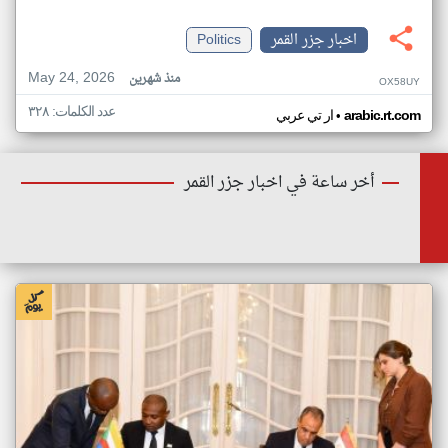
اخبار جزر القمر
Politics
May 24, 2026
منذ شهرين
OX58UY
عدد الكلمات: ٣٢٨
•
arabic.rt.com
ار تي عربي
أخر ساعة في اخبار جزر القمر