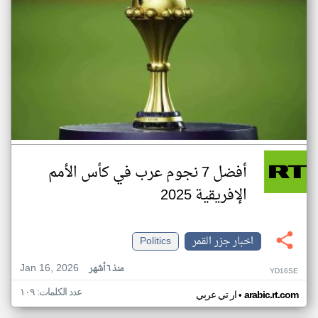
أفضل 7 نجوم عرب في كأس الأمم
الإفريقية 2025
اخبار جزر القمر
Politics
Jan 16, 2026
منذ ٦ أشهر
YD16SE
عدد الكلمات: ١٠٩
•
arabic.rt.com
ار تي عربي