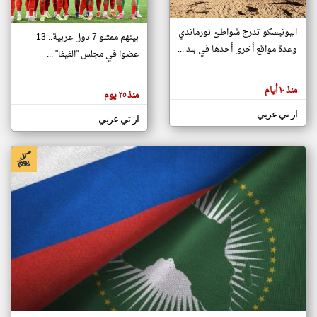
اليونيسكو تدرج شواطئ نورماندي
بينهم ممثلو 7 دول عربية.. 13
klyoum.com
وعدة مواقع أخرى أحدها في بلد ...
تغيير الدولة
عضوا في مجلس "الفيفا" ...
تعبر
مصادر الأخبار من جزر القمر
المقالات
الموجوده
اخبار جزر القمر على مدار الساعة
منذ ١٠ أيام
هنا عن
منذ ٢٥ يوم
وجهة
نظر
أهم اخبار جزر القمر العاجلة والمباشرة
ار تي عربي
كاتبيها.
ار تي عربي