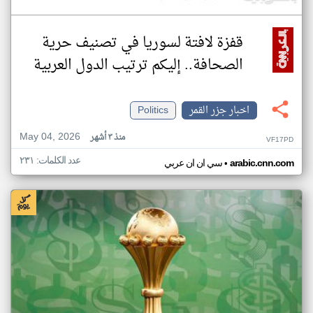
قفزة لافتة لسوريا في تصنيف حرية
الصحافة.. إليكم ترتيب الدول العربية
اخبار جزر القمر
Politics
May 04, 2026
منذ ٣ أشهر
VF17PD
عدد الكلمات: ٢٣١
•
arabic.cnn.com
سي ان ان عربي