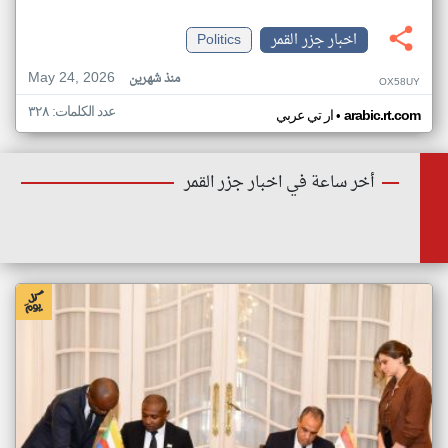
اخبار جزر القمر
Politics
May 24, 2026
منذ شهرين
OX58UY
عدد الكلمات: ٣٢٨
•
arabic.rt.com
ار تي عربي
أخر ساعة في اخبار جزر القمر