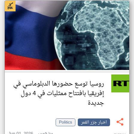
روسيا توسع حضورها الدبلوماسي في
إفريقيا بافتتاح ممثليات في 4 دول
جديدة
اخبار جزر القمر
Politics
Jun 01, 2026