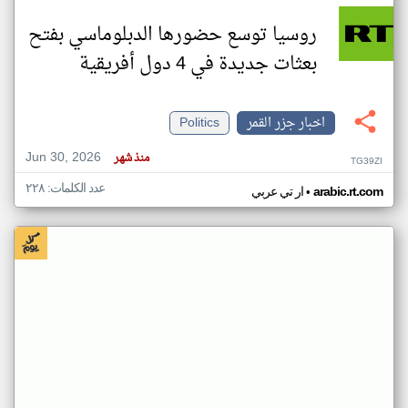
روسيا توسع حضورها الدبلوماسي بفتح
بعثات جديدة في 4 دول أفريقية
اخبار جزر القمر
Politics
Jun 30, 2026
منذ شهر
TG39ZI
عدد الكلمات: ٢٢٨
•
arabic.rt.com
ار تي عربي