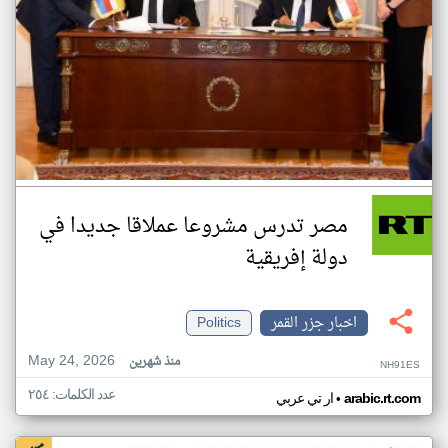
مصر تدرس مشروعا عملاقا جديدا في
دولة إفريقية
اخبار جزر القمر
Politics
May 24, 2026
منذ شهرين
NH91ES
عدد الكلمات: ٢٥٤
•
arabic.rt.com
ار تي عربي