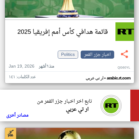
قائمة هدافي كأس أمم إفريقيا 2025
اخبار جزر القمر
Politics
Jan 19, 2026
منذ ٦ أشهر
QG60YL
عدد الكلمات: ١٤١
•
arabic.rt.com
ار تي عربي
تابع اخر اخبار جزر القمر من
ار تي عربي
مصادر أخرى