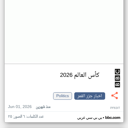
كأس العالم 2026
اخبار جزر القمر
Politics
Jun 01, 2026
منذ شهرين
PF63IT
عدد الكلمات: ٦ الصور: ٢٥
•
bbc.com
بي بي سي عربي