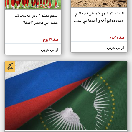
اليونيسكو تدرج شواطئ نورماندي
بينهم ممثلو 7 دول عربية.. 13
klyoum.com
وعدة مواقع أخرى أحدها في بلد ...
تغيير الدولة
عضوا في مجلس "الفيفا" ...
تعبر
مصادر الأخبار من جزر القمر
المقالات
الموجوده
اخبار جزر القمر على مدار الساعة
منذ ١٣ يوم
هنا عن
منذ ٢٨ يوم
وجهة
نظر
أهم اخبار جزر القمر العاجلة والمباشرة
ار تي عربي
كاتبيها.
ار تي عربي