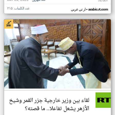
منذ شهرين
TN75KY
عدد الكلمات: ٢١٥
•
arabic.rt.com
ار تي عربي
لقاء بين وزير خارجية جزر القمر وشيخ
الأزهر يشعل تفاعلا.. ما قصته؟