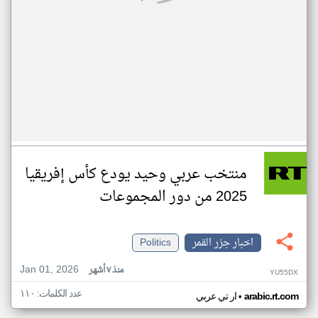
منتخب عربي وحيد يودع كأس إفريقيا
2025 من دور المجموعات
اخبار جزر القمر
Politics
Jan 01, 2026
منذ ٧ أشهر
YU55DX
عدد الكلمات: ١١٠
•
arabic.rt.com
ار تي عربي