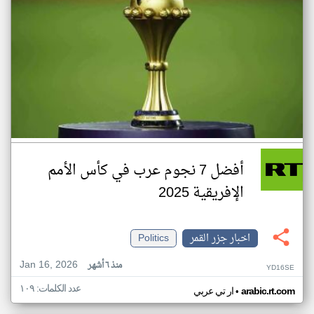
أفضل 7 نجوم عرب في كأس الأمم
الإفريقية 2025
اخبار جزر القمر
Politics
Jan 16, 2026
منذ ٦ أشهر
YD16SE
عدد الكلمات: ١٠٩
•
arabic.rt.com
ار تي عربي