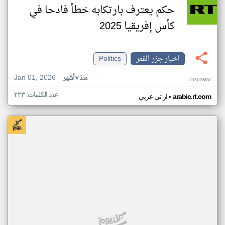
حكم يعترف بارتكابه خطأ فادحا في
كأس إفريقيا 2025
اخبار جزر القمر
Politics
Jan 01, 2026
منذ ٧ أشهر
PG03WV
عدد الكلمات: ٢٢٣
•
arabic.rt.com
ار تي عربي