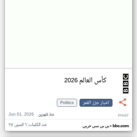
كأس العالم 2026
اخبار جزر القمر
Politics
Jun 01, 2026
منذ شهرين
PF63IT
عدد الكلمات: ٦ الصور: ٢٥
•
bbc.com
بي بي سي عربي