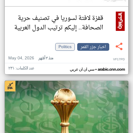
قفزة لافتة لسوريا في تصنيف حرية
الصحافة.. إليكم ترتيب الدول العربية
اخبار جزر القمر
Politics
May 04, 2026
منذ ٣ أشهر
VF17PD
عدد الكلمات: ٢٣١
•
arabic.cnn.com
سي ان ان عربي