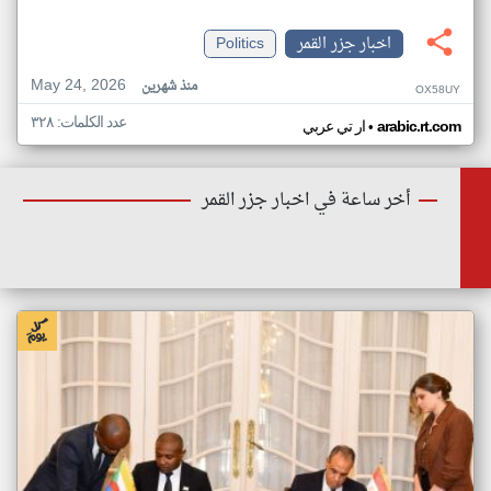
اخبار جزر القمر
Politics
May 24, 2026
منذ شهرين
OX58UY
عدد الكلمات: ٣٢٨
•
arabic.rt.com
ار تي عربي
أخر ساعة في اخبار جزر القمر