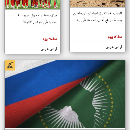
اليونيسكو تدرج شواطئ نورماندي
بينهم ممثلو 7 دول عربية.. 13
klyoum.com
وعدة مواقع أخرى أحدها في بلد ...
تغيير الدولة
عضوا في مجلس "الفيفا" ...
تعبر
مصادر الأخبار من جزر القمر
المقالات
الموجوده
اخبار جزر القمر على مدار الساعة
منذ ١٣ يوم
هنا عن
منذ ٢٨ يوم
وجهة
نظر
أهم اخبار جزر القمر العاجلة والمباشرة
ار تي عربي
كاتبيها.
ار تي عربي