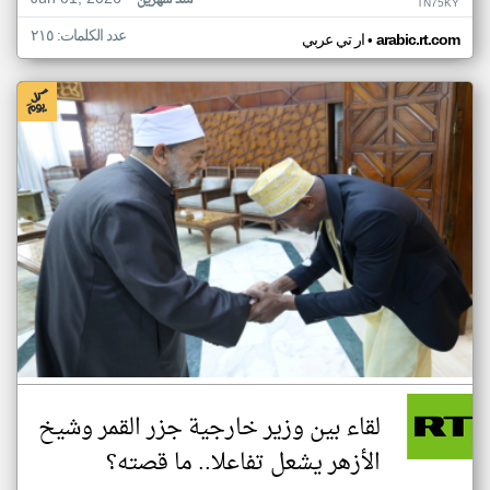
منذ شهرين
TN75KY
عدد الكلمات: ٢١٥
•
arabic.rt.com
ار تي عربي
لقاء بين وزير خارجية جزر القمر وشيخ
الأزهر يشعل تفاعلا.. ما قصته؟