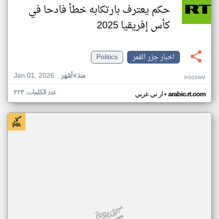
حكم يعترف بارتكابه خطأ فادحا في
كأس إفريقيا 2025
اخبار جزر القمر
Politics
Jan 01, 2026
منذ ٧ أشهر
PG03WV
عدد الكلمات: ٢٢٣
•
arabic.rt.com
ار تي عربي