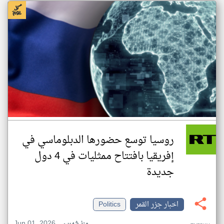
روسيا توسع حضورها الدبلوماسي في
إفريقيا بافتتاح ممثليات في 4 دول
جديدة
اخبار جزر القمر
Politics
Jun 01, 2026