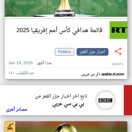
قائمة هدافي كأس أمم إفريقيا 2025
اخبار جزر القمر
Politics
Jan 19, 2026
منذ ٦ أشهر
QG60YL
عدد الكلمات: ١٤١
•
arabic.rt.com
ار تي عربي
تابع اخر اخبار جزر القمر من
بي بي سي عربي
مصادر أخرى