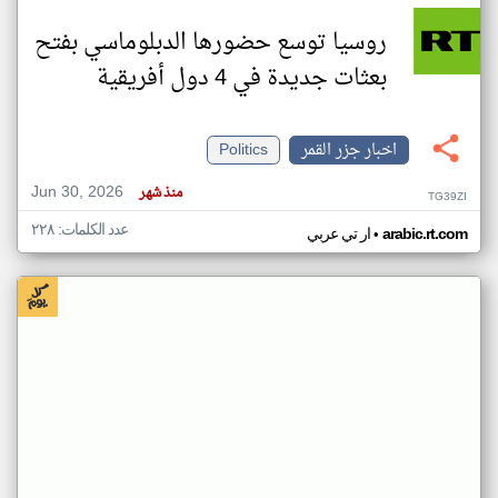
روسيا توسع حضورها الدبلوماسي بفتح
بعثات جديدة في 4 دول أفريقية
اخبار جزر القمر
Politics
Jun 30, 2026
منذ شهر
TG39ZI
عدد الكلمات: ٢٢٨
•
arabic.rt.com
ار تي عربي