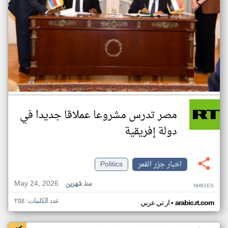
مصر تدرس مشروعا عملاقا جديدا في
دولة إفريقية
اخبار جزر القمر
Politics
May 24, 2026
منذ شهرين
NH91ES
عدد الكلمات: ٢٥٤
•
arabic.rt.com
ار تي عربي