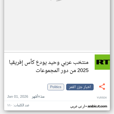
منتخب عربي وحيد يودع كأس إفريقيا
2025 من دور المجموعات
اخبار جزر القمر
Politics
Jan 01, 2026
منذ ٧ أشهر
YU55DX
عدد الكلمات: ١١٠
•
arabic.rt.com
ار تي عربي