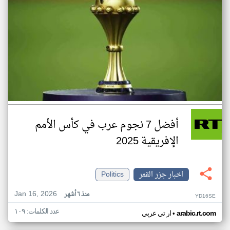
أفضل 7 نجوم عرب في كأس الأمم
الإفريقية 2025
اخبار جزر القمر
Politics
Jan 16, 2026
منذ ٦ أشهر
YD16SE
عدد الكلمات: ١٠٩
•
arabic.rt.com
ار تي عربي