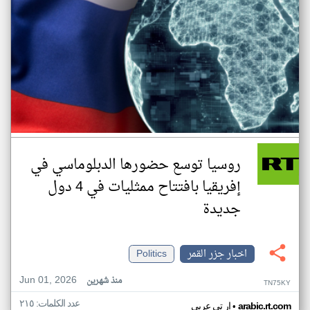
روسيا توسع حضورها الدبلوماسي في
إفريقيا بافتتاح ممثليات في 4 دول
جديدة
اخبار جزر القمر
Politics
Jun 01, 2026
منذ شهرين
TN75KY
عدد الكلمات: ٢١٥
•
arabic.rt.com
ار تي عربي