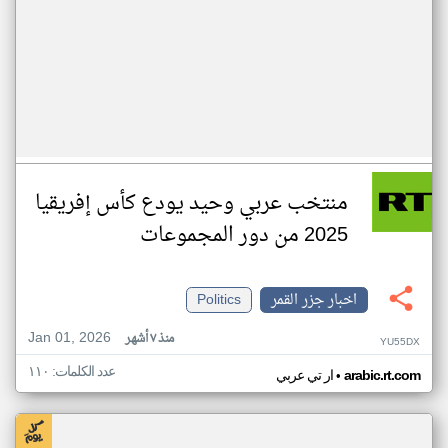
منتخب عربي وحيد يودع كأس إفريقيا
2025 من دور المجموعات
اخبار جزر القمر
Politics
Jan 01, 2026
منذ ٧ أشهر
YU55DX
عدد الكلمات: ١١٠
•
arabic.rt.com
ار تي عربي