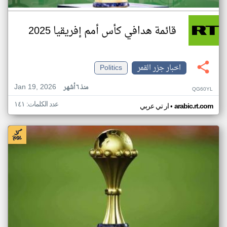
قائمة هدافي كأس أمم إفريقيا 2025
اخبار جزر القمر
Politics
Jan 19, 2026
منذ ٦ أشهر
QG60YL
عدد الكلمات: ١٤١
•
arabic.rt.com
ار تي عربي