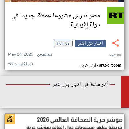
مصر تدرس مشروعا عملاقا جديدا في
دولة إفريقية
اخبار جزر القمر
Politics
May 24, 2026
منذ شهرين
NH91ES
عدد الكلمات: ٢٥٤
•
arabic.rt.com
ار تي عربي
أخر ساعة في اخبار جزر القمر