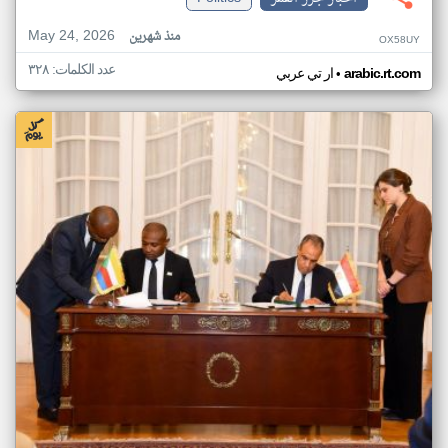
May 24, 2026
منذ شهرين
OX58UY
عدد الكلمات: ٣٢٨
•
arabic.rt.com
ار تي عربي