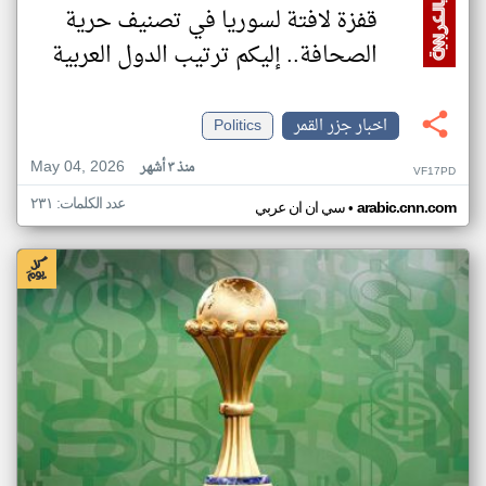
قفزة لافتة لسوريا في تصنيف حرية
الصحافة.. إليكم ترتيب الدول العربية
اخبار جزر القمر
Politics
May 04, 2026
منذ ٣ أشهر
VF17PD
عدد الكلمات: ٢٣١
•
arabic.cnn.com
سي ان ان عربي