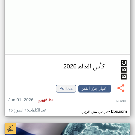
كأس العالم 2026
اخبار جزر القمر
Politics
Jun 01, 2026
منذ شهرين
PF63IT
عدد الكلمات: ٦ الصور: ٢٥
•
bbc.com
بي بي سي عربي