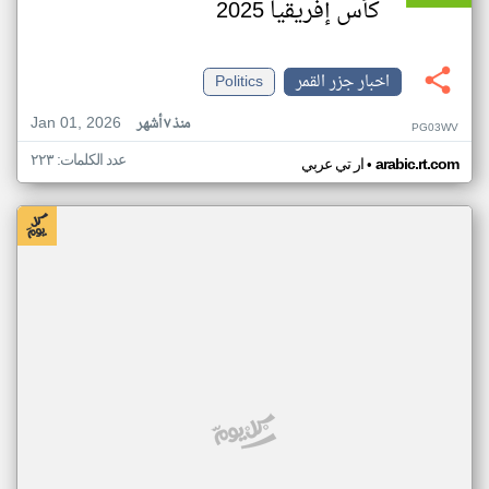
كأس إفريقيا 2025
اخبار جزر القمر
Politics
Jan 01, 2026
منذ ٧ أشهر
PG03WV
عدد الكلمات: ٢٢٣
•
arabic.rt.com
ار تي عربي