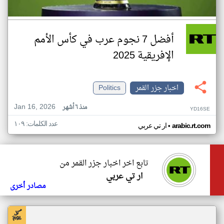
أفضل 7 نجوم عرب في كأس الأمم
الإفريقية 2025
اخبار جزر القمر
Politics
Jan 16, 2026
منذ ٦ أشهر
YD16SE
عدد الكلمات: ١٠٩
•
arabic.rt.com
ار تي عربي
تابع اخر اخبار جزر القمر من
ار تي عربي
مصادر أخرى