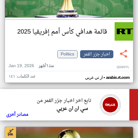
قائمة هدافي كأس أمم إفريقيا 2025
اخبار جزر القمر
Politics
Jan 19, 2026
منذ ٦ أشهر
QG60YL
عدد الكلمات: ١٤١
•
arabic.rt.com
ار تي عربي
تابع اخر اخبار جزر القمر من
سي ان ان عربي
مصادر أخرى