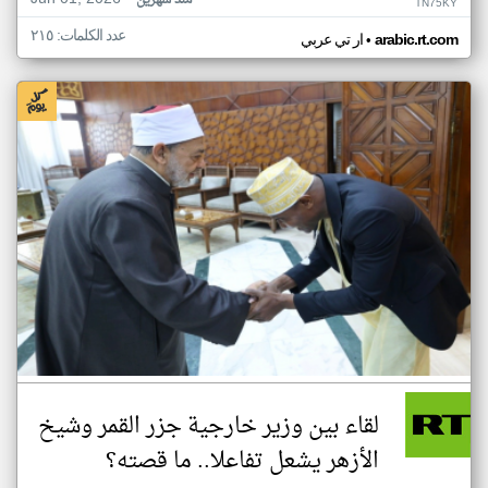
منذ شهرين
TN75KY
عدد الكلمات: ٢١٥
•
arabic.rt.com
ار تي عربي
لقاء بين وزير خارجية جزر القمر وشيخ
الأزهر يشعل تفاعلا.. ما قصته؟