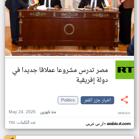
مصر تدرس مشروعا عملاقا جديدا في
دولة إفريقية
اخبار جزر القمر
Politics
May 24, 2026
منذ شهرين
NH91ES
عدد الكلمات: ٢٥٤
•
arabic.rt.com
ار تي عربي