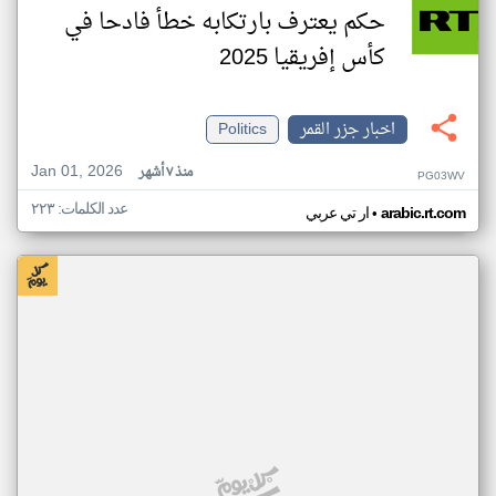
حكم يعترف بارتكابه خطأ فادحا في
كأس إفريقيا 2025
اخبار جزر القمر
Politics
Jan 01, 2026
منذ ٧ أشهر
PG03WV
عدد الكلمات: ٢٢٣
•
arabic.rt.com
ار تي عربي