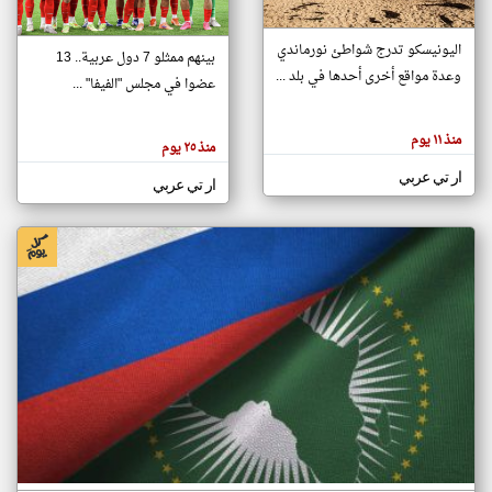
اليونيسكو تدرج شواطئ نورماندي
بينهم ممثلو 7 دول عربية.. 13
klyoum.com
وعدة مواقع أخرى أحدها في بلد ...
تغيير الدولة
عضوا في مجلس "الفيفا" ...
تعبر
مصادر الأخبار من جزر القمر
المقالات
الموجوده
اخبار جزر القمر على مدار الساعة
منذ ١١ يوم
هنا عن
منذ ٢٥ يوم
وجهة
نظر
أهم اخبار جزر القمر العاجلة والمباشرة
ار تي عربي
كاتبيها.
ار تي عربي