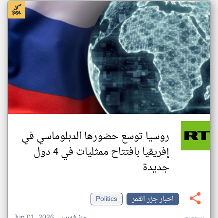
روسيا توسع حضورها الدبلوماسي في
إفريقيا بافتتاح ممثليات في 4 دول
جديدة
اخبار جزر القمر
Politics
Jun 01, 2026