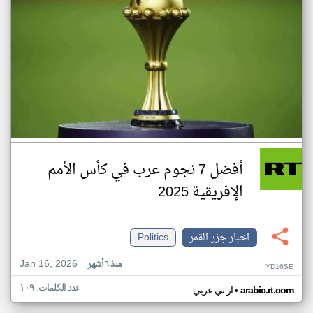
أفضل 7 نجوم عرب في كأس الأمم
الإفريقية 2025
اخبار جزر القمر
Politics
Jan 16, 2026
منذ ٦ أشهر
YD16SE
عدد الكلمات: ١٠٩
•
arabic.rt.com
ار تي عربي