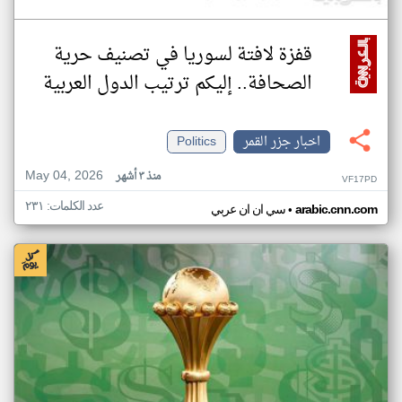
قفزة لافتة لسوريا في تصنيف حرية
الصحافة.. إليكم ترتيب الدول العربية
اخبار جزر القمر
Politics
May 04, 2026
منذ ٣ أشهر
VF17PD
عدد الكلمات: ٢٣١
•
arabic.cnn.com
سي ان ان عربي