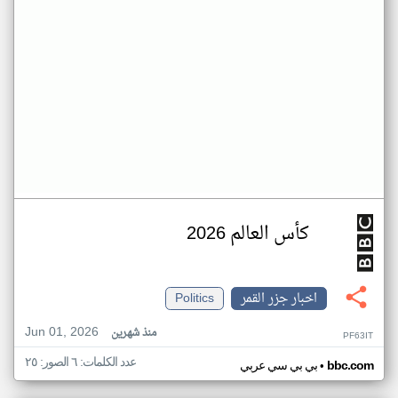
كأس العالم 2026
اخبار جزر القمر
Politics
Jun 01, 2026
منذ شهرين
PF63IT
عدد الكلمات: ٦ الصور: ٢٥
•
bbc.com
بي بي سي عربي