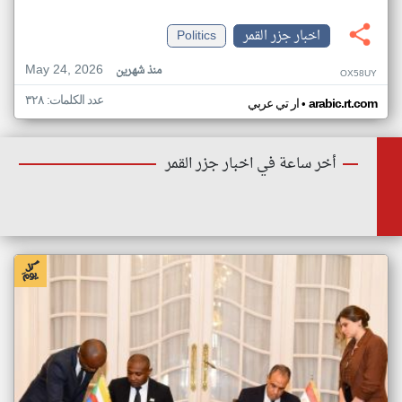
اخبار جزر القمر
Politics
May 24, 2026
منذ شهرين
OX58UY
عدد الكلمات: ٣٢٨
•
arabic.rt.com
ار تي عربي
أخر ساعة في اخبار جزر القمر