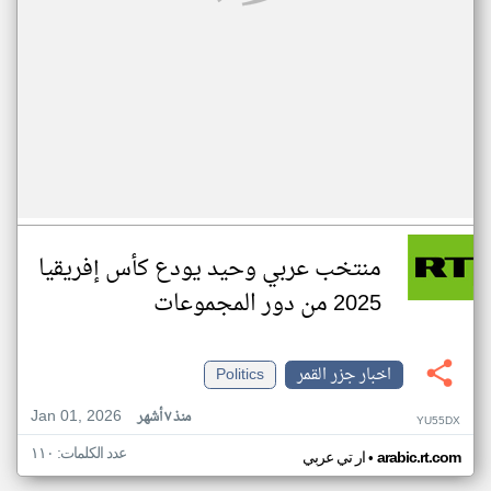
منتخب عربي وحيد يودع كأس إفريقيا
2025 من دور المجموعات
اخبار جزر القمر
Politics
Jan 01, 2026
منذ ٧ أشهر
YU55DX
عدد الكلمات: ١١٠
•
arabic.rt.com
ار تي عربي