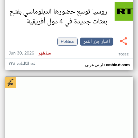
روسيا توسع حضورها الدبلوماسي بفتح
بعثات جديدة في 4 دول أفريقية
اخبار جزر القمر
Politics
Jun 30, 2026
منذ شهر
TG39ZI
عدد الكلمات: ٢٢٨
•
arabic.rt.com
ار تي عربي