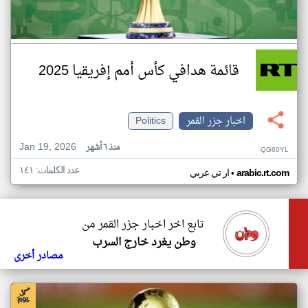
قائمة هدافي كأس أمم إفريقيا 2025
اخبار جزر القمر
Politics
Jan 19, 2026
منذ ٦ أشهر
QG60YL
عدد الكلمات: ١٤١
•
arabic.rt.com
ار تي عربي
تابع اخر اخبار جزر القمر من
وطن يغرد خارج السرب
مصادر أخرى