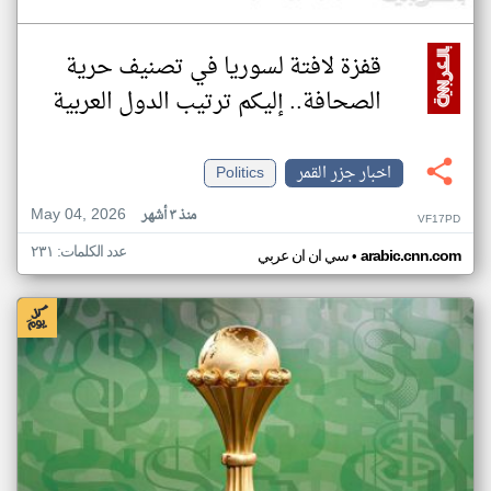
قفزة لافتة لسوريا في تصنيف حرية
الصحافة.. إليكم ترتيب الدول العربية
اخبار جزر القمر
Politics
May 04, 2026
منذ ٣ أشهر
VF17PD
عدد الكلمات: ٢٣١
•
arabic.cnn.com
سي ان ان عربي