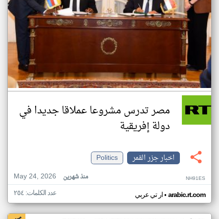
مصر تدرس مشروعا عملاقا جديدا في
دولة إفريقية
اخبار جزر القمر
Politics
May 24, 2026
منذ شهرين
NH91ES
عدد الكلمات: ٢٥٤
•
arabic.rt.com
ار تي عربي