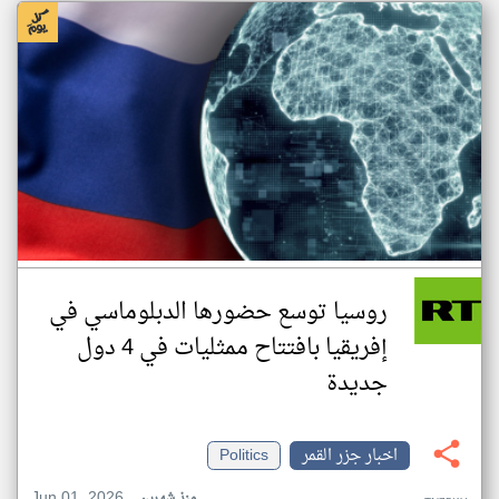
روسيا توسع حضورها الدبلوماسي في
إفريقيا بافتتاح ممثليات في 4 دول
جديدة
اخبار جزر القمر
Politics
Jun 01, 2026