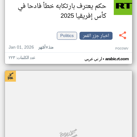
حكم يعترف بارتكابه خطأ فادحا في
كأس إفريقيا 2025
اخبار جزر القمر
Politics
Jan 01, 2026
منذ ٧ أشهر
PG03WV
عدد الكلمات: ٢٢٣
•
arabic.rt.com
ار تي عربي