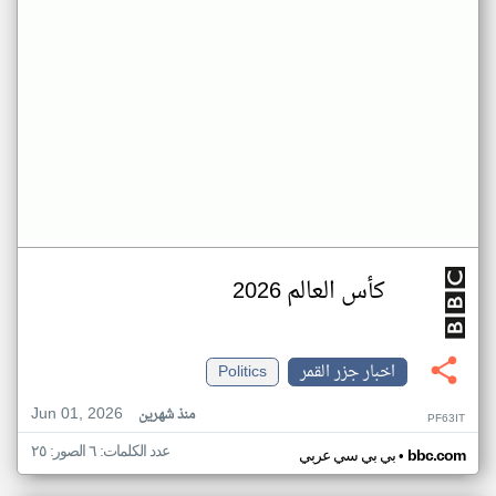
كأس العالم 2026
اخبار جزر القمر
Politics
Jun 01, 2026
منذ شهرين
PF63IT
عدد الكلمات: ٦ الصور: ٢٥
•
bbc.com
بي بي سي عربي