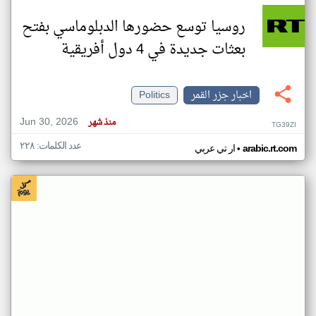
روسيا توسع حضورها الدبلوماسي بفتح
بعثات جديدة في 4 دول أفريقية
اخبار جزر القمر
Politics
Jun 30, 2026
منذ شهر
TG39ZI
عدد الكلمات: ٢٢٨
•
arabic.rt.com
ار تي عربي