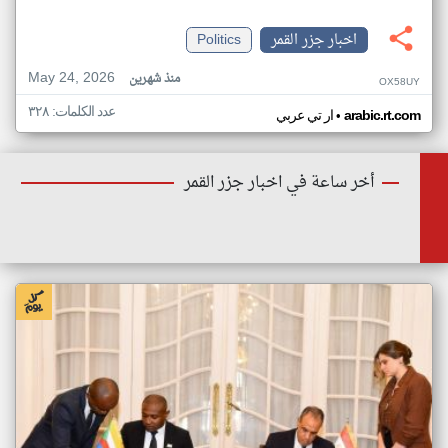
اخبار جزر القمر
Politics
May 24, 2026
منذ شهرين
OX58UY
عدد الكلمات: ٣٢٨
•
arabic.rt.com
ار تي عربي
أخر ساعة في اخبار جزر القمر