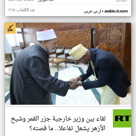
منذ شهرين
TN75KY
عدد الكلمات: ٢١٥
•
arabic.rt.com
ار تي عربي
لقاء بين وزير خارجية جزر القمر وشيخ
الأزهر يشعل تفاعلا.. ما قصته؟