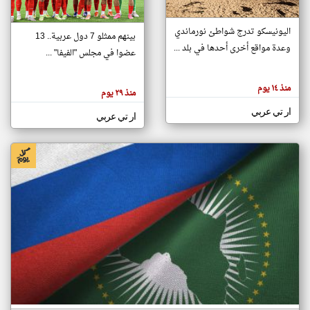
اليونيسكو تدرج شواطئ نورماندي
بينهم ممثلو 7 دول عربية.. 13
klyoum.com
وعدة مواقع أخرى أحدها في بلد ...
تغيير الدولة
عضوا في مجلس "الفيفا" ...
تعبر
مصادر الأخبار من جزر القمر
المقالات
الموجوده
اخبار جزر القمر على مدار الساعة
منذ ١٤ يوم
هنا عن
منذ ٢٩ يوم
وجهة
نظر
أهم اخبار جزر القمر العاجلة والمباشرة
ار تي عربي
كاتبيها.
ار تي عربي