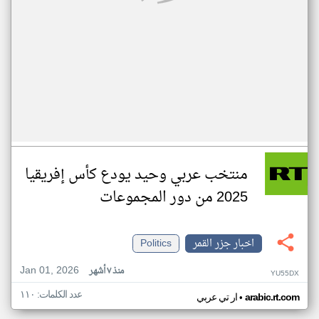
منتخب عربي وحيد يودع كأس إفريقيا
2025 من دور المجموعات
اخبار جزر القمر
Politics
Jan 01, 2026
منذ ٧ أشهر
YU55DX
عدد الكلمات: ١١٠
•
arabic.rt.com
ار تي عربي