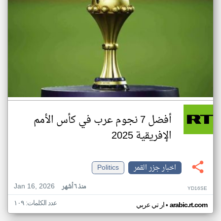
أفضل 7 نجوم عرب في كأس الأمم
الإفريقية 2025
اخبار جزر القمر
Politics
Jan 16, 2026
منذ ٦ أشهر
YD16SE
عدد الكلمات: ١٠٩
•
arabic.rt.com
ار تي عربي